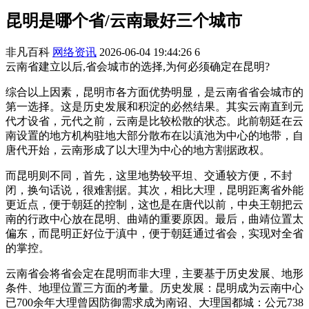
昆明是哪个省/云南最好三个城市
非凡百科
网络资讯
2026-06-04 19:44:26
6
云南省建立以后,省会城市的选择,为何必须确定在昆明?
综合以上因素，昆明市各方面优势明显，是云南省省会城市的
第一选择。这是历史发展和积淀的必然结果。其实云南直到元
代才设省，元代之前，云南是比较松散的状态。此前朝廷在云
南设置的地方机构驻地大部分散布在以滇池为中心的地带，自
唐代开始，云南形成了以大理为中心的地方割据政权。
而昆明则不同，首先，这里地势较平坦、交通较方便，不封
闭，换句话说，很难割据。其次，相比大理，昆明距离省外能
更近点，便于朝廷的控制，这也是在唐代以前，中央王朝把云
南的行政中心放在昆明、曲靖的重要原因。最后，曲靖位置太
偏东，而昆明正好位于滇中，便于朝廷通过省会，实现对全省
的掌控。
云南省会将省会定在昆明而非大理，主要基于历史发展、地形
条件、地理位置三方面的考量。历史发展：昆明成为云南中心
已700余年大理曾因防御需求成为南诏、大理国都城：公元738