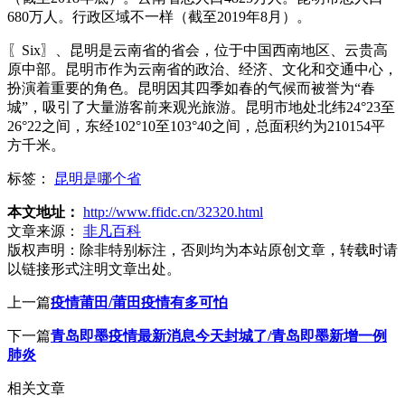
680万人。行政区域不一样（截至2019年8月）。
〖Six〗、昆明是云南省的省会，位于中国西南地区、云贵高
原中部。昆明市作为云南省的政治、经济、文化和交通中心，
扮演着重要的角色。昆明因其四季如春的气候而被誉为“春
城”，吸引了大量游客前来观光旅游。昆明市地处北纬24°23至
26°22之间，东经102°10至103°40之间，总面积约为210154平
方千米。
标签：
昆明是哪个省
本文地址：
http://www.ffidc.cn/32320.html
文章来源：
非凡百科
版权声明：
除非特别标注，否则均为本站原创文章，转载时请
以链接形式注明文章出处。
上一篇
疫情莆田/莆田疫情有多可怕
下一篇
青岛即墨疫情最新消息今天封城了/青岛即墨新增一例
肺炎
相关文章