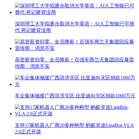
深圳理工大学拟逐步取消大学英语：AI人工智能已可替
代 死记硬背没用
高管薪资归零、全员降薪！百强车商兰天集团回应暴雷
传闻：消息不实
车企集体驰援广西洪涝灾区 比亚迪向灾区捐款1000万元
支持17家机器人厂商20多种构型 蚂蚁灵波LingBot-VLA
2.0正式开源