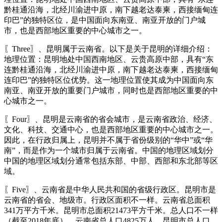
黔桂通沿海，北经川渝进中原，南下越老达泰柬，西接缅甸连
印巴”的独特区位，是中国面向东南亚、南亚开放的门户城
市，也是西部地区重要的中心城市之一。
〖Three〗、昆明属于云南省。以下是关于昆明的详细介绍：
地理位置：昆明地处中国西南地区、云贵高原中部，具有“东
连黔桂通沿海，北经川渝进中原，南下越老达泰柬，西接缅甸
连印巴”的独特区位优势。这一地理位置使其成为中国面向东
南亚、南亚开放的重要门户城市，同时也是西部地区重要的中
心城市之一。
〖Four〗、昆明是云南省的省会城市，是云南省政治、经济、
文化、科技、交通中心，也是西部地区重要的中心城市之一。
因此，在行政归属上，昆明并不属于省份级别的“华中”或“华
南”，而是作为一个城市归属于云南省。中国的地理区域划分
中国的地理区域划分通常包括东部、中部、西部和东北部等区
域。
〖Five〗、云南省是中华人民共和国的省级行政区。昆明市是
云南省的省会、地级市。行政区面积不一样。云南省总面积
341万平方千米。昆明市总面积21473平方千米。总人口不一样
（截至2018年底）。云南省总人口4825万人。昆明市总人口