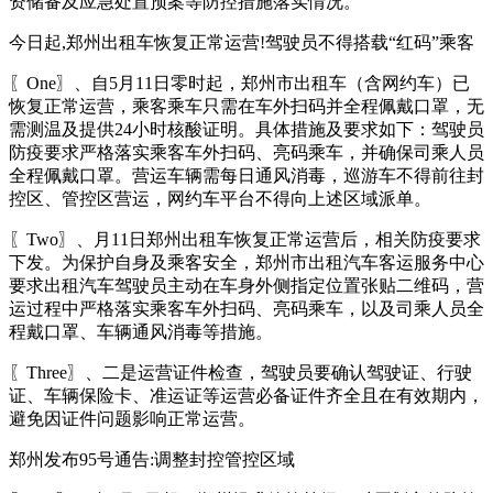
资储备及应急处置预案等防控措施落实情况。
今日起,郑州出租车恢复正常运营!驾驶员不得搭载“红码”乘客
〖One〗、自5月11日零时起，郑州市出租车（含网约车）已
恢复正常运营，乘客乘车只需在车外扫码并全程佩戴口罩，无
需测温及提供24小时核酸证明。具体措施及要求如下：驾驶员
防疫要求严格落实乘客车外扫码、亮码乘车，并确保司乘人员
全程佩戴口罩。营运车辆需每日通风消毒，巡游车不得前往封
控区、管控区营运，网约车平台不得向上述区域派单。
〖Two〗、月11日郑州出租车恢复正常运营后，相关防疫要求
下发。为保护自身及乘客安全，郑州市出租汽车客运服务中心
要求出租汽车驾驶员主动在车身外侧指定位置张贴二维码，营
运过程中严格落实乘客车外扫码、亮码乘车，以及司乘人员全
程戴口罩、车辆通风消毒等措施。
〖Three〗、二是运营证件检查，驾驶员要确认驾驶证、行驶
证、车辆保险卡、准运证等运营必备证件齐全且在有效期内，
避免因证件问题影响正常运营。
郑州发布95号通告:调整封控管控区域