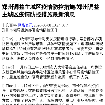
郑州调整主城区疫情防控措施/郑州调整
主城区疫情防控措施最新消息
非凡百科
网络资讯
2026-06-08 13:24:56
7
郑州市领导紧急部署疫情防控工作
〖One〗、郑州市领导针对突发疫情迅速行动，紧急部署多项
防控措施以应对严峻形势。具体部署情况如下：迅速响应与现
场指挥7月30日排查发现1例无症状感染者后，省委常委、市委
书记徐立毅，市长侯红等领导第一时间赶赴现场，了解病例活
动轨迹、密接人员排查及小区封闭管理情况。
〖Two〗、月19日上午，郑州市人大常委会主任胡荃一行到郑
东新区祭城路街道办事处辖区健康关爱中心督导疫情防控工
作，重点检查集中隔离管理流程并慰问一线工作人员。
〖Three〗、月7日下午，新密市委副书记、市长程洋不打招
呼、直奔现场，突击检查部分医疗机构、大型商超、快递物流
行业的疫情防控工作，通过实地查看、查阅资料、交流询问等
方式，详细了解发热门诊、院感防控、重点行业场所管控、物