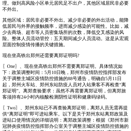
理。做到高风险小区单元居民足不出户，其他区域居民非必要
不外出。
其他区域：居民非必要不外出。减少非必要的外出活动，能降
低居民与外界的接触频率，进而减少感染的可能性。比如，减
少去商场、超市等人员密集场所的次数，降低交叉感染的风
险。整体人员流动管控：五天期间减少人员流动。这是从宏观
层面控制疫情传播的关键措施。
现在坐高铁出郑州还需要离郑证明吗?
〖One〗、现在坐高铁出郑州不需要离郑证明。具体情况如
下：政策调整时间：5月10日晚，郑州市疫情防控指挥部发布
关于调整主城区疫情防控措施的88号通告，明确自5月11日
起，郑州火车站、郑州东站防疫人员对入站乘客不再检查“离
郑证明”。离郑查验要求：虽然不再需要离郑证明，但离郑旅
客须持有24小时内核酸检测阴性证明和健康码绿码。
〖Two〗、郑州东站已不再查验离郑证明，离郑人员无需再提
供“离郑证明”即可进站乘车。以下是关于郑州东站离郑政策及
进站口使用情况的详细说明：离郑政策调整：根据《郑州市新
冠肺炎疫情防控指挥部办公室关于调整主城区疫情防控措施的