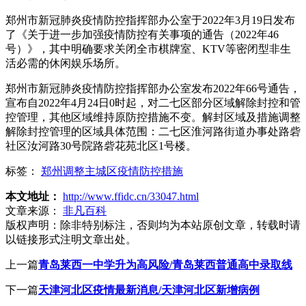
郑州市新冠肺炎疫情防控指挥部办公室于2022年3月19日发布
了《关于进一步加强疫情防控有关事项的通告（2022年46
号）》，其中明确要求关闭全市棋牌室、KTV等密闭型非生
活必需的休闲娱乐场所。
郑州市新冠肺炎疫情防控指挥部办公室发布2022年66号通告，
宣布自2022年4月24日0时起，对二七区部分区域解除封控和管
控管理，其他区域维持原防控措施不变。解封区域及措施调整
解除封控管理的区域具体范围：二七区淮河路街道办事处路砦
社区汝河路30号院路砦花苑北区1号楼。
标签：
郑州调整主城区疫情防控措施
本文地址：
http://www.ffidc.cn/33047.html
文章来源：
非凡百科
版权声明：
除非特别标注，否则均为本站原创文章，转载时请
以链接形式注明文章出处。
上一篇
青岛莱西一中学升为高风险/青岛莱西普通高中录取线
下一篇
天津河北区疫情最新消息/天津河北区新增病例