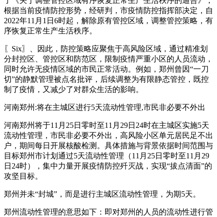
了《关于调整管控区域有序恢复正常生产生活秩序的通告》，
根据当前疫情防控形势，经研判，市疫情防控指挥部决定，自
2022年11月1日6时起，解除原有管控区域，调整管控策略，有
序恢复正常生产生活秩序。
〖Six〗、因此，防控策略应聚焦于高风险区域，通过精准划
分封控区、管控区和防范区，限制疫情严重小区的人员流动，
同时允许无疫情区域的市民正常活动。例如，郑州曾因“一刀
切”的静默管理被点名批评，后续调整为有限静态管控，既控
制了疫情，又减少了对群众生活的影响。
河南郑州:将在主城区进行5天流动性管理,市民非必要不外出
河南郑州将于11月25日零时至11月29日24时在主城区实施5天
流动性管理，市民非必要不外出，高风险小区单元居民足不出
户，期间每日开展核酸检测。具体措施与背景依据时间范围与
目标郑州市计划通过5天流动性管理（11月25日零时至11月29
日24时），集中力量开展疫情防控歼灭战，实现“拔点清面”的
攻坚目标。
郑州并未“封城”，而是进行主城区流动性管理，为期5天。
郑州流动性管理的意思如下：即对郑州的人员的流动性进行管