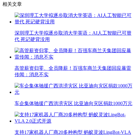
相关文章
深圳理工大学拟逐步取消大学英语：AI人工智能已可替
代 死记硬背没用
高管薪资归零、全员降薪！百强车商兰天集团回应暴雷
传闻：消息不实
车企集体驰援广西洪涝灾区 比亚迪向灾区捐款1000万元
支持17家机器人厂商20多种构型 蚂蚁灵波LingBot-VLA