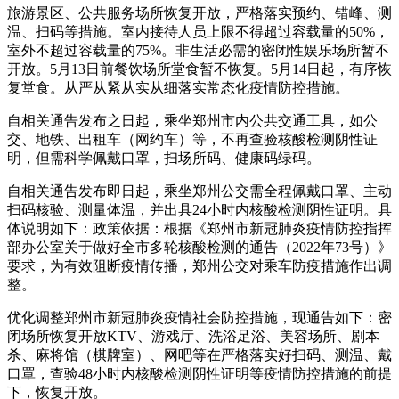
旅游景区、公共服务场所恢复开放，严格落实预约、错峰、测
温、扫码等措施。室内接待人员上限不得超过容载量的50%，
室外不超过容载量的75%。非生活必需的密闭性娱乐场所暂不
开放。5月13日前餐饮场所堂食暂不恢复。5月14日起，有序恢
复堂食。从严从紧从实从细落实常态化疫情防控措施。
自相关通告发布之日起，乘坐郑州市内公共交通工具，如公
交、地铁、出租车（网约车）等，不再查验核酸检测阴性证
明，但需科学佩戴口罩，扫场所码、健康码绿码。
自相关通告发布即日起，乘坐郑州公交需全程佩戴口罩、主动
扫码核验、测量体温，并出具24小时内核酸检测阴性证明。具
体说明如下：政策依据：根据《郑州市新冠肺炎疫情防控指挥
部办公室关于做好全市多轮核酸检测的通告（2022年73号）》
要求，为有效阻断疫情传播，郑州公交对乘车防疫措施作出调
整。
优化调整郑州市新冠肺炎疫情社会防控措施，现通告如下：密
闭场所恢复开放KTV、游戏厅、洗浴足浴、美容场所、剧本
杀、麻将馆（棋牌室）、网吧等在严格落实好扫码、测温、戴
口罩，查验48小时内核酸检测阴性证明等疫情防控措施的前提
下，恢复开放。