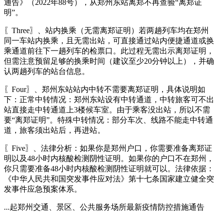
通告》（2022年88号），从郑州东站离郑不再查验“离郑证
明”。
〖Three〗、站内换乘（无需离郑证明）若两趟列车均在郑州
同一车站内换乘，且无需出站，可直接通过站内便捷通道或换
乘通道前往下一趟列车的检票口。此过程无需出示离郑证明，
但需注意预留足够的换乘时间（建议至少20分钟以上），并确
认两趟列车的站台信息。
〖Four〗、郑州东站站内中转不需要离郑证明，具体说明如
下：正常中转情况：郑州东站设有中转通道，中转旅客可不出
站直接走中转通道上3楼候车室。由于乘客没出站，所以不需
要“离郑证明”。特殊中转情况：部分车次、线路不能走中转通
道，旅客须出站后，再进站。
〖Five〗、法律分析：如果你是郑州户口，你需要准备离郑证
明以及48小时内核酸检测阴性证明。如果你的户口不在郑州，
你只需要准备48小时内核酸检测阴性证明就可以。法律依据：
《中华人民共和国突发事件应对法》第十七条国家建立健全突
发事件应急预案体系。
...起郑州交通、景区、公共服务场所最新疫情防控措施通告