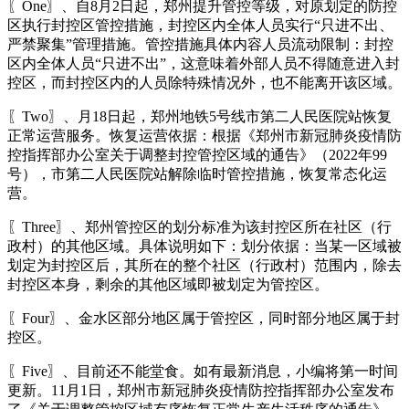
〖One〗、自8月2日起，郑州提升管控等级，对原划定的防控
区执行封控区管控措施，封控区内全体人员实行“只进不出、
严禁聚集”管理措施。管控措施具体内容人员流动限制：封控
区内全体人员“只进不出”，这意味着外部人员不得随意进入封
控区，而封控区内的人员除特殊情况外，也不能离开该区域。
〖Two〗、月18日起，郑州地铁5号线市第二人民医院站恢复
正常运营服务。恢复运营依据：根据《郑州市新冠肺炎疫情防
控指挥部办公室关于调整封控管控区域的通告》（2022年99
号），市第二人民医院站解除临时管控措施，恢复常态化运
营。
〖Three〗、郑州管控区的划分标准为该封控区所在社区（行
政村）的其他区域。具体说明如下：划分依据：当某一区域被
划定为封控区后，其所在的整个社区（行政村）范围内，除去
封控区本身，剩余的其他区域即被划定为管控区。
〖Four〗、金水区部分地区属于管控区，同时部分地区属于封
控区。
〖Five〗、目前还不能堂食。如有最新消息，小编将第一时间
更新。11月1日，郑州市新冠肺炎疫情防控指挥部办公室发布