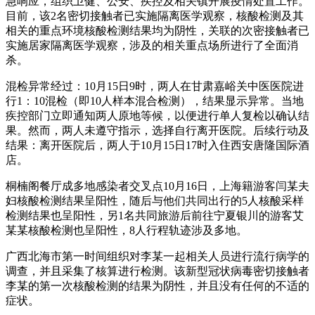
急响应，组织卫健、公安、疾控及相关镇开展疫情处置工作。
目前，该2名密切接触者已实施隔离医学观察，核酸检测及其
相关的重点环境核酸检测结果均为阴性，关联的次密接触者已
实施居家隔离医学观察，涉及的相关重点场所进行了全面消
杀。
混检异常经过：10月15日9时，两人在甘肃嘉峪关中医医院进
行1：10混检（即10人样本混合检测），结果显示异常。当地
疾控部门立即通知两人原地等候，以便进行单人复检以确认结
果。然而，两人未遵守指示，选择自行离开医院。后续行动及
结果：离开医院后，两人于10月15日17时入住西安唐隆国际酒
店。
桐楠阁餐厅成多地感染者交叉点10月16日，上海籍游客闫某夫
妇核酸检测结果呈阳性，随后与他们共同出行的5人核酸采样
检测结果也呈阳性，另1名共同旅游后前往宁夏银川的游客艾
某某核酸检测也呈阳性，8人行程轨迹涉及多地。
广西北海市第一时间组织对李某一起相关人员进行流行病学的
调查，并且采集了核算进行检测。该新型冠状病毒密切接触者
李某的第一次核酸检测的结果为阴性，并且没有任何的不适的
症状。