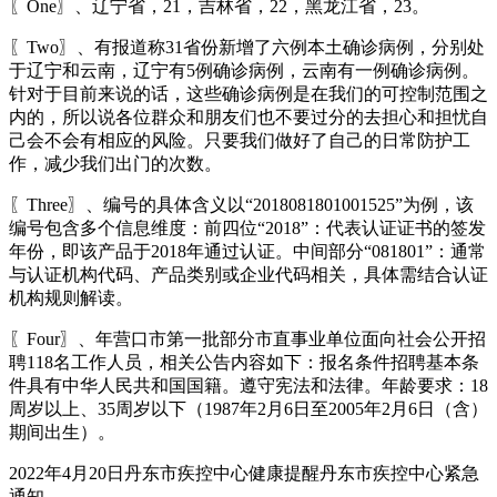
〖One〗、辽宁省，21，吉林省，22，黑龙江省，23。
〖Two〗、有报道称31省份新增了六例本土确诊病例，分别处
于辽宁和云南，辽宁有5例确诊病例，云南有一例确诊病例。
针对于目前来说的话，这些确诊病例是在我们的可控制范围之
内的，所以说各位群众和朋友们也不要过分的去担心和担忧自
己会不会有相应的风险。只要我们做好了自己的日常防护工
作，减少我们出门的次数。
〖Three〗、编号的具体含义以“2018081801001525”为例，该
编号包含多个信息维度：前四位“2018”：代表认证证书的签发
年份，即该产品于2018年通过认证。中间部分“081801”：通常
与认证机构代码、产品类别或企业代码相关，具体需结合认证
机构规则解读。
〖Four〗、年营口市第一批部分市直事业单位面向社会公开招
聘118名工作人员，相关公告内容如下：报名条件招聘基本条
件具有中华人民共和国国籍。遵守宪法和法律。年龄要求：18
周岁以上、35周岁以下（1987年2月6日至2005年2月6日（含）
期间出生）。
2022年4月20日丹东市疾控中心健康提醒丹东市疾控中心紧急
通知