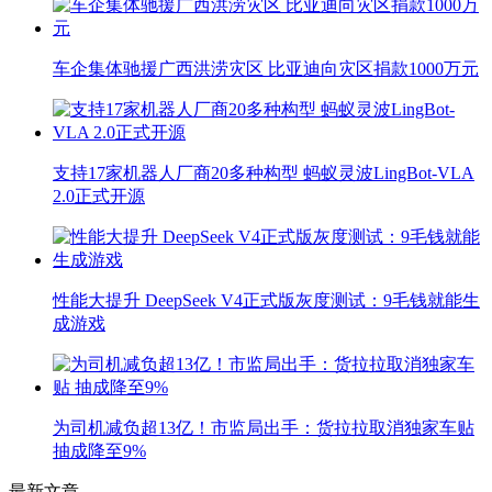
车企集体驰援广西洪涝灾区 比亚迪向灾区捐款1000万元
支持17家机器人厂商20多种构型 蚂蚁灵波LingBot-VLA
2.0正式开源
性能大提升 DeepSeek V4正式版灰度测试：9毛钱就能生
成游戏
为司机减负超13亿！市监局出手：货拉拉取消独家车贴
抽成降至9%
最新文章