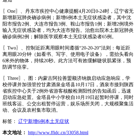
〖One〗、丹东市疾控中心健康提醒4月20日0-24时，辽宁省无
新增新冠肺炎确诊病例；新增6例本土无症状感染者，其中沈
阳市报告2例、大连市报告3例、鞍山市报告1例；新增2例境外
输入无症状感染者，均为大连市报告。治愈出院本土新冠肺炎
确诊病例2例；解除医学观察本土无症状感染者65例。
〖Two〗、控制近距离用眼时间遵循“20-20-20”法则：每近距
离用眼20分钟（如看书、写字、使用电子设备），需抬头看向
6米外的物体，持续20秒。此方法可有效缓解睫状肌紧张，预
防调节痉挛。
〖Three〗、图：内蒙古阿拉善盟额济纳旗启动应急响应，学
校停课并加强管控甘肃酒泉金塔县10月17日，酒泉市接到陕西
省疾控中心关于2例外省游客核酸检测阳性的告知函后，迅速
启动应急处置。金塔县中小学校自10月19日起暂时停课，同时
班线客运、公交出租暂停运营，娱乐场所关闭，大规模聚集活
动、会议及农村集市取消。
标签：
辽宁新增6例本土无症状
本文地址：
http://www.ffidc.cn/33058.html