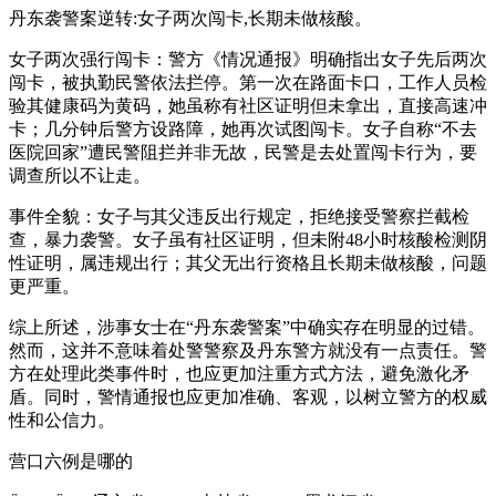
丹东袭警案逆转:女子两次闯卡,长期未做核酸。
女子两次强行闯卡：警方《情况通报》明确指出女子先后两次
闯卡，被执勤民警依法拦停。第一次在路面卡口，工作人员检
验其健康码为黄码，她虽称有社区证明但未拿出，直接高速冲
卡；几分钟后警方设路障，她再次试图闯卡。女子自称“不去
医院回家”遭民警阻拦并非无故，民警是去处置闯卡行为，要
调查所以不让走。
事件全貌：女子与其父违反出行规定，拒绝接受警察拦截检
查，暴力袭警。女子虽有社区证明，但未附48小时核酸检测阴
性证明，属违规出行；其父无出行资格且长期未做核酸，问题
更严重。
综上所述，涉事女士在“丹东袭警案”中确实存在明显的过错。
然而，这并不意味着处警警察及丹东警方就没有一点责任。警
方在处理此类事件时，也应更加注重方式方法，避免激化矛
盾。同时，警情通报也应更加准确、客观，以树立警方的权威
性和公信力。
营口六例是哪的