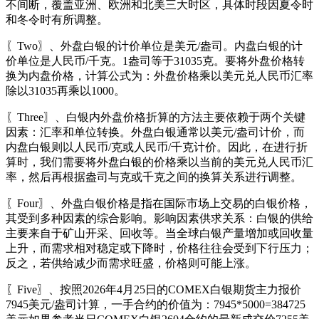
不间断，覆盖亚洲、欧洲和北美三大时区，具体时段因夏令时
和冬令时有所调整。
〖Two〗、外盘白银的计价单位是美元/盎司。内盘白银的计
价单位是人民币/千克。1盎司等于31035克。要将外盘价格转
换为内盘价格，计算公式为：外盘价格乘以美元兑人民币汇率
除以31035再乘以1000。
〖Three〗、白银内外盘价格折算的方法主要依赖于两个关键
因素：汇率和单位转换。外盘白银通常以美元/盎司计价，而
内盘白银则以人民币/克或人民币/千克计价。因此，在进行折
算时，我们需要将外盘白银的价格乘以当前的美元兑人民币汇
率，然后再根据盎司与克或千克之间的换算关系进行调整。
〖Four〗、外盘白银价格是指在国际市场上交易的白银价格，
其受到多种因素的综合影响。影响因素供求关系：白银的供给
主要来自于矿山开采、回收等。当全球白银产量增加或回收量
上升，而需求相对稳定或下降时，价格往往会受到下行压力；
反之，若供给减少而需求旺盛，价格则可能上涨。
〖Five〗、按照2026年4月25日的COMEX白银期货主力报价
7945美元/盎司计算，一手合约的价值为：7945*5000=384725