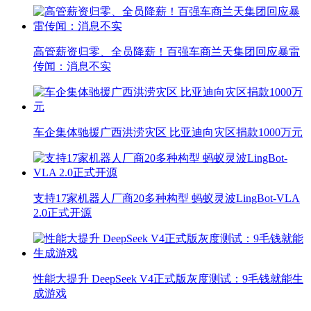
高管薪资归零、全员降薪！百强车商兰天集团回应暴雷
传闻：消息不实
车企集体驰援广西洪涝灾区 比亚迪向灾区捐款1000万元
支持17家机器人厂商20多种构型 蚂蚁灵波LingBot-VLA
2.0正式开源
性能大提升 DeepSeek V4正式版灰度测试：9毛钱就能生
成游戏