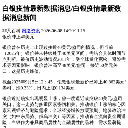
白银疫情最新数据消息/白银疫情最新数
据消息新闻
非凡百科
网络资讯
2026-06-08 14:20:11
15
银价冲上40美元
银价曾在历史上出现过接近40美元/盎司的情况，但当前
（2025年）银价并未持续处于40美元区间，需结合具体时间节
点判断。银价历史波动情况2011年，受全球量化宽松、避险需
求等因素影响，银价曾冲高至48美元/盎司，接近50美元关
口，这是历史峰值。
截至2025年9月5日12：45，伦敦银现最新价已冲上40.863美元/
盎司，涨0.33%，日内上涨0.134美元。
银价近期确实出现明显上涨，曾一度逼近或突破40美元/盎司
关口，这一走势与多重因素密切相关。推动银价上涨的核心因
素宏观经济与避险需求：全球经济增长放缓预期、地缘政治冲
突（如中东局势、俄乌冲突）等因素，推动资金流向贵金属避
险，白银作为兼具商品属性与金融属性的品种，需求显著提