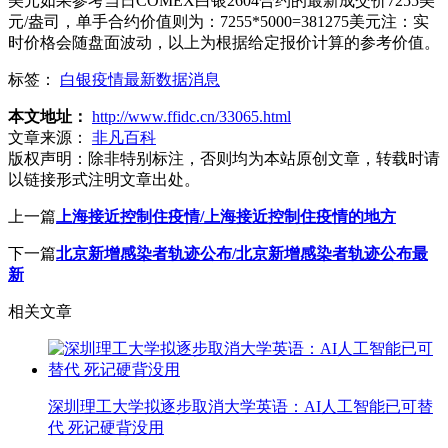
美元如果参考当日COMEX白银2604合约的最新成交价7255美
元/盎司，单手合约价值则为：7255*5000=381275美元注：实
时价格会随盘面波动，以上为根据给定报价计算的参考价值。
标签：
白银疫情最新数据消息
本文地址：
http://www.ffidc.cn/33065.html
文章来源：
非凡百科
版权声明：
除非特别标注，否则均为本站原创文章，转载时请
以链接形式注明文章出处。
上一篇
上海接近控制住疫情/上海接近控制住疫情的地方
下一篇
北京新增感染者轨迹公布/北京新增感染者轨迹公布最
新
相关文章
深圳理工大学拟逐步取消大学英语：AI人工智能已可替
代 死记硬背没用