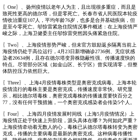
〖One〗、扬州疫情以老年人为主，且出现很多重症，而且是
致死性更高的德尔塔，但是零死亡。长春市省人民医院本轮疫
情收治重症107人，平均年龄76岁，也多是合并基础疾病，但
是至今零死亡。邬惊雷紧急住院情况事件概述：在上海疫情严
峻之际，上海卫健委主任邬惊雷突然因头痛紧急住院。
〖Two〗、上海疫情形势严峻，但未官方鼓励返乡隔离当前上
海疫情仍处于高位运行，4月23日新增确诊2736例、无症状感
染者20634例，且存在德尔塔变异株隐蔽性强、传播速度快的
特点。尽管部分区域（如金山区、长宁区）曾实现清零，但整
体防控压力依然巨大。
〖Three〗、上海4月疫情毒株类型是奥密克戎病毒。上海本轮
疫情流行的毒株主要是奥密克戎，传播速度非常快。研究显
示，相比德尔塔毒株，奥密克戎毒株的传播速度要快百分之
77，没有任何干预措施，一个奥密克戎感染者会传染5个人。
〖Four〗、上海四月疫情发展时间线（上海5月疫情情况）上
海疫情正处于快速上升阶段，源头具体在哪？为何如此严重？
上海疫情牵动着无数人的心，毒株已从德尔塔毒株转变为奥密
克戎，传播的主要病毒是最新的奥密克戎。这种病毒传播性