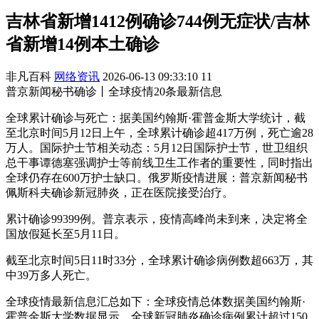
吉林省新增1412例确诊744例无症状/吉林
省新增14例本土确诊
非凡百科
网络资讯
2026-06-13 09:33:10
11
普京新闻秘书确诊丨全球疫情20条最新信息
全球累计确诊与死亡：据美国约翰斯·霍普金斯大学统计，截
至北京时间5月12日上午，全球累计确诊超417万例，死亡逾28
万人。国际护士节相关动态：5月12日国际护士节，世卫组织
总干事谭德塞强调护士等前线卫生工作者的重要性，同时指出
全球仍存在600万护士缺口。俄罗斯疫情进展：普京新闻秘书
佩斯科夫确诊新冠肺炎，正在医院接受治疗。
累计确诊99399例。普京表示，疫情高峰尚未到来，决定将全
国放假延长至5月11日。
截至北京时间5日11时33分，全球累计确诊病例数超663万，其
中39万多人死亡。
全球疫情最新信息汇总如下：全球疫情总体数据美国约翰斯·
霍普金斯大学数据显示，全球新冠肺炎确诊病例累计超过150