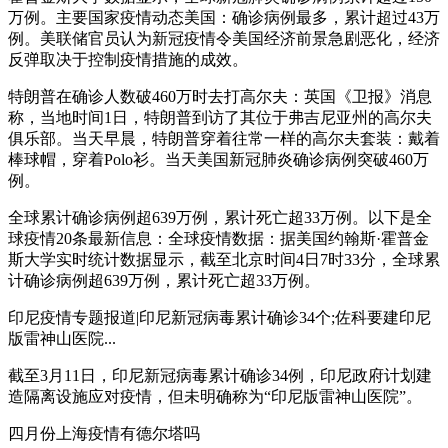
万例。主要国家疫情动态美国：确诊病例最多，累计超过43万
例。美联储官员认为新冠疫情令美国经济前景急剧恶化，经济
反弹取决于控制疫情措施的成效。
特朗普在确诊人数破460万时去打高尔夫：英国《卫报》消息
称，当地时间1日，特朗普到访了其位于弗吉尼亚州的高尔夫
俱乐部。当天早晨，特朗普穿着往常一样的高尔夫套装：戴着
棒球帽，穿着Polo衫。当天美国新冠肺炎确诊病例突破460万
例。
全球累计确诊病例超639万例，累计死亡超33万例。以下是全
球疫情20条最新信息：全球疫情数据：据美国约翰斯·霍普金
斯大学实时统计数据显示，截至北京时间4日7时33分，全球累
计确诊病例超639万例，累计死亡超33万例。
印尼疫情专题报道|印尼新冠病毒累计确诊34个;佐科要建印尼
版雷神山医院...
截至3月11日，印尼新冠病毒累计确诊34例，印尼政府计划建
造隔离设施应对疫情，但未明确称为“印尼版雷神山医院”。
四月份上海疫情有德尔塔吗