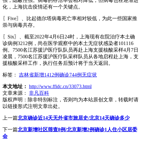
强，隐蔽性强。病毒的存活率会相对降低，但病毒也在逐渐进
化，上海抗击疫情还有一个关键点。
〖Five〗、比起德尔塔病毒死亡率相对较低，为此一些国家推
崇与病毒共存。
〖Six〗、截至2022年4月6日24时，上海现有在院治疗本土确
诊病例3212例，尚在医学观察中的本土无症状感染者101116
例。7500名江苏援沪医疗队队员再赴上海支援核酸采样4月7日
凌晨，7500名江苏援沪医疗队采样队员从各地启程赴上海，支
援核酸采样工作，执行任务后预计将于当天返回。
标签：
吉林省新增1412例确诊744例无症状
本文地址：
http://www.ffidc.cn/33073.html
文章来源：
非凡百科
版权声明：
除非特别标注，否则均为本站原创文章，转载时请
以链接形式注明文章出处。
上一篇
北京确诊近14天无外省市旅居史/北京14天确诊多少
下一篇
北京新增社区筛查8例/北京新增2例确诊1人住小区居委
会