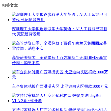
相关文章
深圳理工大学拟逐步取消大学英语：AI人工智能已可替
代 死记硬背没用
高管薪资归零、全员降薪！百强车商兰天集团回应暴雷
传闻：消息不实
车企集体驰援广西洪涝灾区 比亚迪向灾区捐款1000万元
支持17家机器人厂商20多种构型 蚂蚁灵波LingBot-VLA