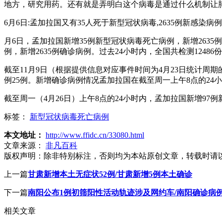
地方，研究用药。还有就是弄明白这个病毒是通过什么机制让
6月6日:孟加拉国又有35人死于新型冠状病毒,2635例新感染病例
月6日，孟加拉国新增35例新型冠状病毒死亡病例，新增2635
例，新增2635例确诊病例。过去24小时内，全国共检测12486
截至11月9日（根据提供信息对应事件时间为4月23日统计周
例25例。新增确诊病例情况孟加拉国在截至周一上午8点的24小
截至周一（4月26日）上午8点的24小时内，孟加拉国新增97例
标签：
新型冠状病毒死亡病例
本文地址：
http://www.ffidc.cn/33080.html
文章来源：
非凡百科
版权声明：
除非特别标注，否则均为本站原创文章，转载时请
上一篇
甘肃新增本土无症状52例/甘肃新增5例本土确诊
下一篇
南阳公布1例初筛阳性活动轨迹涉及网约车/南阳确诊病
相关文章