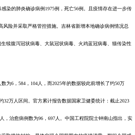
毒感染的肺炎确诊病例1975例，死亡56例。且疫情存在进一步传
升至高风险并采取严格管控措施。吉林省新增本地确诊病例情况总
初生犊腹泻冠状病毒、大鼠冠状病毒、火鸡蓝冠病毒、猫传染性
6，584，104人，而2025年的数据较此前增长了约50万
约32万人区间。官方累计报告数据国家卫健委统计：截止2023
846人，治愈病例数为96，697人。中国工程院院士钟南山指出，实