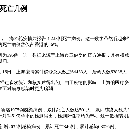
例死亡几例
日，上海本轮疫情共报告了238例死亡病例。这一数字虽然听起
的死亡病例数仅占香港的56%。
死亡病例为595例。这一数据来源于上海市卫健委的官方通报，具
期间。
6日，上海疫情累计确诊总人数是64433人，治愈人数63838人
，经过多次统计和核实后得出的。由于疫情的影响，上海的医疗
在面对病毒感染时更为脆弱。
，新增1975例感染病例，累计死亡人数达501人，累计感染人数为
基于对9451份样本的检测得出，检测阳性率约为8%。这一数据表
增2635例感染病例，累计死亡846例，累计感染63026例。