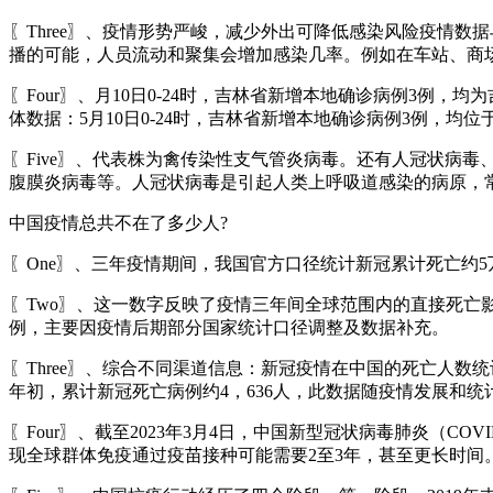
〖Three〗、疫情形势严峻，减少外出可降低感染风险疫情数据
播的可能，人员流动和聚集会增加感染几率。例如在车站、商
〖Four〗、月10日0-24时，吉林省新增本地确诊病例3
体数据：5月10日0-24时，吉林省新增本地确诊病例3例，均
〖Five〗、代表株为禽传染性支气管炎病毒。还有人冠状病
腹膜炎病毒等。人冠状病毒是引起人类上呼吸道感染的病原，
中国疫情总共不在了多少人?
〖One〗、三年疫情期间，我国官方口径统计新冠累计死亡约5
〖Two〗、这一数字反映了疫情三年间全球范围内的直接死亡影响。
例，主要因疫情后期部分国家统计口径调整及数据补充。
〖Three〗、综合不同渠道信息：新冠疫情在中国的死亡人数统
年初，累计新冠死亡病例约4，636人，此数据随疫情发展和统
〖Four〗、截至2023年3月4日，中国新型冠状病毒肺炎（CO
现全球群体免疫通过疫苗接种可能需要2至3年，甚至更长时间