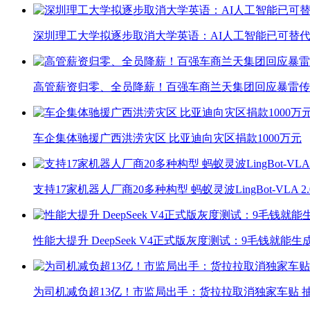
深圳理工大学拟逐步取消大学英语：AI人工智能已可替代
高管薪资归零、全员降薪！百强车商兰天集团回应暴雷传
车企集体驰援广西洪涝灾区 比亚迪向灾区捐款1000万元
支持17家机器人厂商20多种构型 蚂蚁灵波LingBot-VLA 
性能大提升 DeepSeek V4正式版灰度测试：9毛钱就能生
为司机减负超13亿！市监局出手：货拉拉取消独家车贴 抽