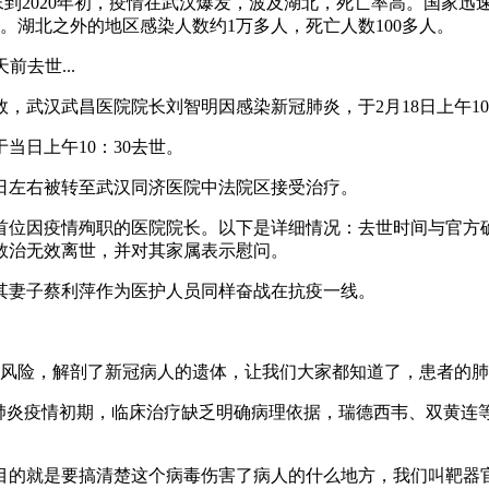
9年末到2020年初，疫情在武汉爆发，波及湖北，死亡率高。国
。湖北之外的地区感染人数约1万多人，死亡人数100多人。
去世...
武汉武昌医院院长刘智明因感染新冠肺炎，于2月18日上午10
当日上午10：30去世。
4日左右被转至武汉同济医院中法院区接受治疗。
因疫情殉职的医院院长。以下是详细情况：去世时间与官方确认：刘
救治无效离世，并对其家属表示慰问。
其妻子蔡利萍作为医护人员同样奋战在抗疫一线。
着风险，解剖了新冠病人的遗体，让我们大家都知道了，患者的
肺炎疫情初期，临床治疗缺乏明确病理依据，瑞德西韦、双黄连等
目的就是要搞清楚这个病毒伤害了病人的什么地方，我们叫靶器