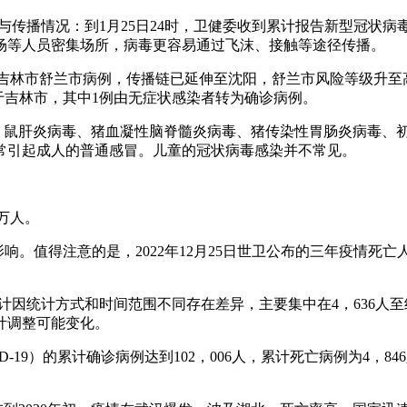
与传播情况：到1月25日24时，卫健委收到累计报告新型冠状病
场等人员密集场所，病毒更容易通过飞沫、接触等途径传播。
例，均为吉林市舒兰市病例，传播链已延伸至沈阳，舒兰市风险等级
位于吉林市，其中1例由无症状感染者转为确诊病例。
毒、鼠肝炎病毒、猪血凝性脑脊髓炎病毒、猪传染性胃肠炎病毒、
常引起成人的普通感冒。儿童的冠状病毒感染并不常见。
万人。
值得注意的是，2022年12月25日世卫公布的三年疫情死亡人数为
计因统计方式和时间范围不同存在差异，主要集中在4，636人至
计调整可能变化。
VID-19）的累计确诊病例达到102，006人，累计死亡病例为4，
。