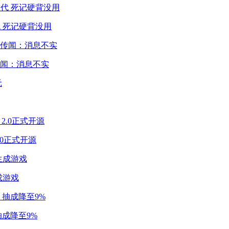
 死记硬背没用
闻：消息不实
2.0正式开源
成游戏
成降至9%