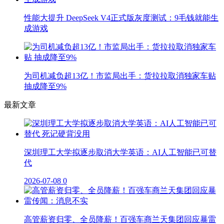
性能大提升 DeepSeek V4正式版灰度测试：9毛钱就能生
成游戏
为司机减负超13亿！市监局出手：货拉拉取消独家车贴
抽成降至9%
最新文章
深圳理工大学拟逐步取消大学英语：AI人工智能已可替
代
2026-07-08
0
高管薪资归零、全员降薪！百强车商兰天集团回应暴雷