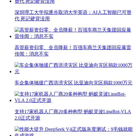
深圳理工大学拟逐步取消大学英语：AI人工智能已可替
代 死记硬背没用
高管薪资归零、全员降薪！百强车商兰天集团回应暴雷
传闻：消息不实
车企集体驰援广西洪涝灾区 比亚迪向灾区捐款1000万元
支持17家机器人厂商20多种构型 蚂蚁灵波LingBot-VLA
2.0正式开源