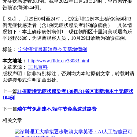
无症状感染者283例。截至2022年11月28日24时，全市累计报
告确诊病例544例。
〖Six〗、月29日0时至24时，北京新增12例本土确诊病例和3
例无症状感染者（含1例无症状感染者转确诊病例），具体情
况如下：本土确诊病例病例1：现住朝阳区十里河美联居尚乐
乎起程公寓，为隔离观察人员，10月29日诊断为确诊病例。
标签：
宁波疫情最新消息今天新增病例
本文地址：
http://www.ffidc.cn/33083.html
文章来源：
非凡百科
版权声明：
除非特别标注，否则均为本站原创文章，转载时请
以链接形式注明文章出处。
上一篇
31省新增无症状感染者130例/31省区市新增本土无症状
104例
下一篇
端午节免高速不/端午节免高速过路费
相关文章