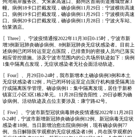
州湾南岸服务区、大朱家高速口、鄞州区首南街道雍城世家3
幢。病例18卡口拦截发现，确诊病例11月29日：宁波横街高速
口。病例19卡口拦截发现，确诊病例11月29日：宁波横街高速
口。病例20卡口拦截发现，确诊病例11月28日：宁波火车站、
怡莱酒店。
〖Three〗、宁波疫情通报2022年11月30日0-15时，宁波市新
增3例新冠肺炎确诊病例、8例新冠肺炎无症状感染者。目前上
述病例已闭环转运至定点医院，已排查到的密接人员均已落实
相应管控措施。涉及宁波市范围内的公共场所轨迹如下：病例
1集中隔离点发现，无症状感染者无社会面活动轨迹。
〖Four〗、月29日0-24时，我市新增本土确诊病例3例和本土
无症状感染者12例，均已闭环转运至定点医疗机构接受隔离治
疗或隔离医学管理。确诊病例1：集中隔离发现，居住于新桥
镇富江小区3区1栋2单元。11月28日报告阳性，29日诊断为确
诊病例。活动轨迹及点位主要涉及：康宁路42号。
〖Five〗、宁波市新型冠状病毒肺炎疫情通报2022年11月28日
0-24时，宁波市新增新冠肺炎确诊病例12例、新冠病毒无症状
感染者18例。当日新增治愈出院病例0例，现有确诊病例77
例。当日解除医学观察的无症状感染者1例，尚在医学观察的