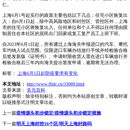
仁。
上海6月1号起实行的政策主要包括以下几点：住宅小区恢复出
入：自6月1日起，除中高风险地区和封控区、管控区外，上海
市的住宅小区将恢复出入。任何单位和个人不得以任何理由限
制居住在本社区的居民出门回家或复工复产员工上班下班。
自2023年6月1日起，所有通过上海海关申报进口的汽车、摩托
车均纳入试点范围。仅限进口车辆办结放行手续并经检验合格
后签发新版《证明书》。申请时限收货人需在进口车辆放行并
检验合格后三年内向海关提出签发申请，逾期将无法办理。
标签：
上海6月1日起防疫要求有变化
本文地址：
http://www.ffidc.cn/33089.html
文章来源：
非凡百科
版权声明：
除非特别标注，否则均为本站原创文章，转载时请
以链接形式注明文章出处。
上一篇
疫情源头初步锁定/疫情源头初步锁定措施
下一篇
明天上海封控16个区/明天上海封路吗