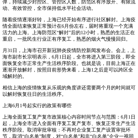
弹，持续减少封控区、管控区人数，防范区有序放开、有限流
动、有效管控，全市保持低水平社会活动。
随着疫情逐渐好转，上海已经开始有序进行社区解封。上海疫
情全面结束恢复正常预计在6月份左右，届时将重现一个充满
活力的上海。上海防范区“解封”后的12小时，熟悉的生活正在
重启，一批民生行业正有序复工，熟悉的烟火气慢慢回归。
月31日，上海市召开新冠肺炎疫情防控新闻发布会。会上，上
海市副市长宗明表示，6月1日起，全市将进入第三阶段，即全
面恢复全市正常生产生活秩序阶段。也就是说，目前上海正在
逐渐开放解封，按照目前形势来看，上海1之后是可以跨区全
域解封的。
相信上海的疫情恢复从乐观的角度讲还需要两个月的时间就可
以解封恢复往日的生活秩序。
上海6月1号起实行的政策有哪些
上海全面复工复产复市政策核心内容时间节点与范围：6月1日
起，上海全市进入全面有序复工复产复市、恢复正常生产生活
秩序阶段。取消审批审核：不再对企业复工复产设置审批环
节，取消“白名单”制度，对“白名单”和非“白名单”企业一视同