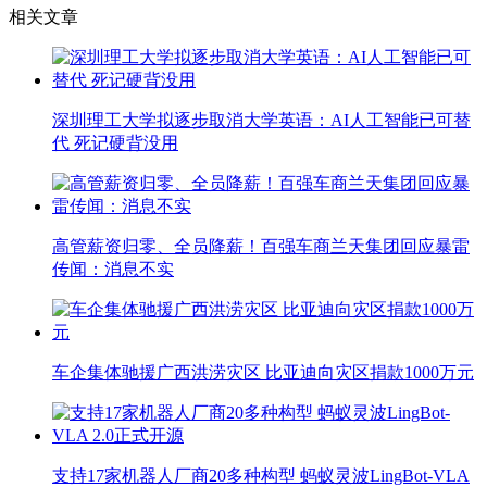
相关文章
深圳理工大学拟逐步取消大学英语：AI人工智能已可替
代 死记硬背没用
高管薪资归零、全员降薪！百强车商兰天集团回应暴雷
传闻：消息不实
车企集体驰援广西洪涝灾区 比亚迪向灾区捐款1000万元
支持17家机器人厂商20多种构型 蚂蚁灵波LingBot-VLA