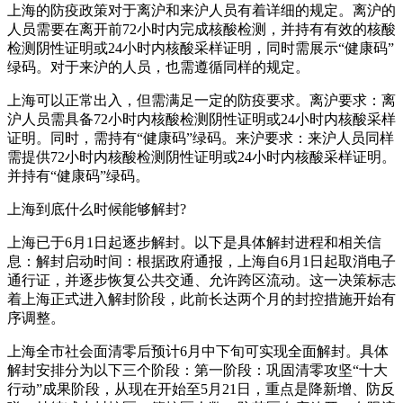
上海的防疫政策对于离沪和来沪人员有着详细的规定。离沪的
人员需要在离开前72小时内完成核酸检测，并持有有效的核酸
检测阴性证明或24小时内核酸采样证明，同时需展示“健康码”
绿码。对于来沪的人员，也需遵循同样的规定。
上海可以正常出入，但需满足一定的防疫要求。离沪要求：离
沪人员需具备72小时内核酸检测阴性证明或24小时内核酸采样
证明。同时，需持有“健康码”绿码。来沪要求：来沪人员同样
需提供72小时内核酸检测阴性证明或24小时内核酸采样证明。
并持有“健康码”绿码。
上海到底什么时候能够解封?
上海已于6月1日起逐步解封。以下是具体解封进程和相关信
息：解封启动时间：根据政府通报，上海自6月1日起取消电子
通行证，并逐步恢复公共交通、允许跨区流动。这一决策标志
着上海正式进入解封阶段，此前长达两个月的封控措施开始有
序调整。
上海全市社会面清零后预计6月中下旬可实现全面解封。具体
解封安排分为以下三个阶段：第一阶段：巩固清零攻坚“十大
行动”成果阶段，从现在开始至5月21日，重点是降新增、防反