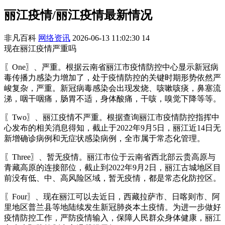
丽江疫情/丽江疫情最新情况
非凡百科
网络资讯
2026-06-13 11:02:30
14
现在丽江疫情严重吗
〖One〗、严重。根据云南省丽江市疫情防控中心显示新冠病
毒传播力感染力增加了，处于疫情防控的关键时期形势依然严
峻复杂，严重。新冠病毒感染会出现发烧、咳嗽咳痰，鼻塞流
涕，咽干咽痛，肠胃不适，身体酸痛，干咳，嗅觉下降等等。
〖Two〗、丽江疫情不严重。根据查询丽江市疫情防控指挥中
心发布的相关消息得知，截止于2022年9月5日，丽江近14日无
新增确诊病例和无症状感染病例，全市属于常态化管理。
〖Three〗、暂无疫情。丽江市位于云南省西北部云贵高原与
青藏高原的连接部位，截止到2022年9月2日，丽江古城地区目
前没有低、中、高风险区域，暂无疫情，都是常态化防控区。
〖Four〗、现在丽江可以去近日，西藏拉萨市、日喀则市、阿
里地区普兰县等地陆续发生新冠肺炎本土疫情。为进一步做好
疫情防控工作，严防疫情输入，保障人民群众身体健康，丽江