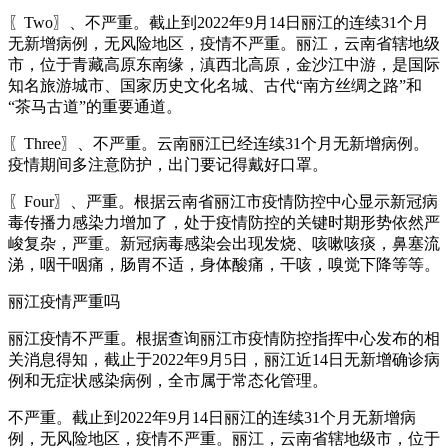
〖Two〗、不严重。截止到2022年9月14日丽江的连续31个月
无新增病例，无风险地区，疫情不严重。丽江，云南省辖地级
市，位于青藏高原东南缘，滇西北高原，金沙江中游，是国际
知名旅游城市、国家历史文化名城、古代“南方丝绸之路”和
“茶马古道”的重要通道。
〖Three〗、不严重。云南丽江已经连续31个月无新增病例。
疫情期间多注意防护，出门要记得戴好口罩。
〖Four〗、严重。根据云南省丽江市疫情防控中心显示新冠病
毒传播力感染力增加了，处于疫情防控的关键时期形势依然严
峻复杂，严重。新冠病毒感染会出现发烧、咳嗽咳痰，鼻塞流
涕，咽干咽痛，肠胃不适，身体酸痛，干咳，嗅觉下降等等。
丽江疫情严重吗
丽江疫情不严重。根据查询丽江市疫情防控指挥中心发布的相
关消息得知，截止于2022年9月5日，丽江近14日无新增确诊病
例和无症状感染病例，全市属于常态化管理。
不严重。截止到2022年9月14日丽江的连续31个月无新增病
例，无风险地区，疫情不严重。丽江，云南省辖地级市，位于