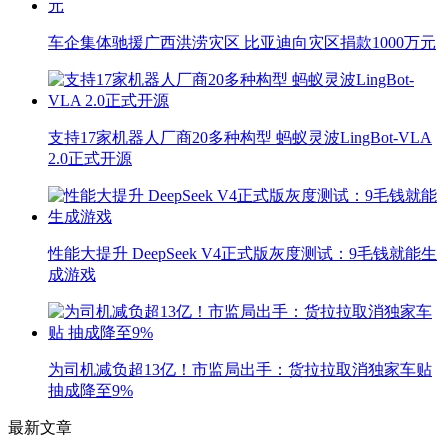
车企集体驰援广西洪涝灾区 比亚迪向灾区捐款1000万元
支持17家机器人厂商20多种构型 蚂蚁灵波LingBot-VLA
2.0正式开源
性能大提升 DeepSeek V4正式版灰度测试：9毛钱就能生
成游戏
为司机减负超13亿！市监局出手：货拉拉取消独家车贴
抽成降至9%
最新文章