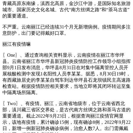
青藏高原东南缘，滇西北高原，金沙江中游，是国际知名旅游
城市、国家历史文化名城、古代“南方丝绸之路”和“茶马古道”
的重要通道。
不严重。云南丽江已经连续31个月无新增病例。疫情期间多注
意防护，出门要记得戴好口罩。
丽江有疫情嘛
〖One〗、通过查询相关资料显示，云南疫情在丽江市华坪
县。云南省丽江市华坪县新冠肺炎疫情防控工作领导小组指挥
部9月1日发布消息，华坪县8月31日在对集中隔离管控人员开
展核酸检测中发现1名阳性人员李某某。据悉，8月30日19时，
有西藏旅居史的李某某自驾车到达华坪县石龙坝镇民主高速路
检查站。根据疫情防控相关要求，当地立即将其闭环转运至集
中隔离场所隔离。
〖Two〗、有疫情。丽江，云南省地级市，位于云南省西北
部，滇川藏三省区交界处，是古代南方丝绸之路和茶马古道的
重要通道。截止2022年9月23日，根据查询丽江疫情官网显
示，该地有疫情，累计确诊15例，现有确诊8例，2022年9月22
日，新增一例新冠肺炎确诊病例，治愈人数7人。出门需佩戴