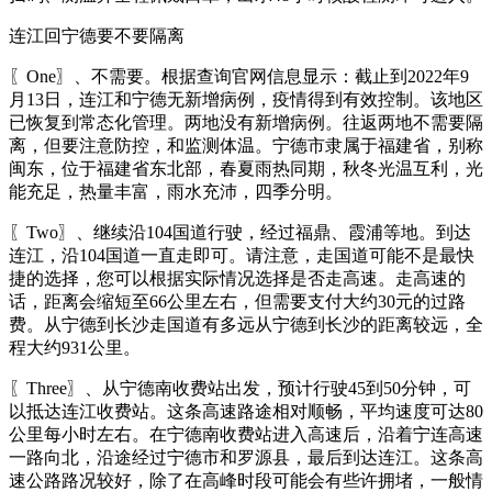
连江回宁德要不要隔离
〖One〗、不需要。根据查询官网信息显示：截止到2022年9
月13日，连江和宁德无新增病例，疫情得到有效控制。该地区
已恢复到常态化管理。两地没有新增病例。往返两地不需要隔
离，但要注意防控，和监测体温。宁德市隶属于福建省，别称
闽东，位于福建省东北部，春夏雨热同期，秋冬光温互利，光
能充足，热量丰富，雨水充沛，四季分明。
〖Two〗、继续沿104国道行驶，经过福鼎、霞浦等地。到达
连江，沿104国道一直走即可。请注意，走国道可能不是最快
捷的选择，您可以根据实际情况选择是否走高速。走高速的
话，距离会缩短至66公里左右，但需要支付大约30元的过路
费。从宁德到长沙走国道有多远从宁德到长沙的距离较远，全
程大约931公里。
〖Three〗、从宁德南收费站出发，预计行驶45到50分钟，可
以抵达连江收费站。这条高速路途相对顺畅，平均速度可达80
公里每小时左右。在宁德南收费站进入高速后，沿着宁连高速
一路向北，沿途经过宁德市和罗源县，最后到达连江。这条高
速公路路况较好，除了在高峰时段可能会有些许拥堵，一般情