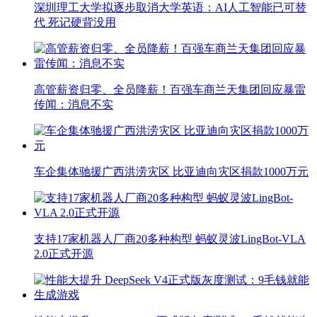
深圳理工大学拟逐步取消大学英语：AI人工智能已可替
代 死记硬背没用
高管薪资归零、全员降薪！百强车商兰天集团回应暴雷
传闻：消息不实
车企集体驰援广西洪涝灾区 比亚迪向灾区捐款1000万元
支持17家机器人厂商20多种构型 蚂蚁灵波LingBot-VLA
2.0正式开源