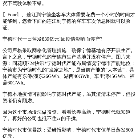
况下驾驶体验不错。
〖Four〗、连江到宁德坐客车大体需要花费一个小时的时间才
能够到，您看下面的连江到宁德的客车车次信息图就可以验
证。
宁德时代一日蒸发839亿元!因疫情影响而停产?
公司严格采取网格化管理措施，确保宁德基地有序开展生产。
言下之意，宁德时代的宁德市生产基地并没有停产。图片来
源：同花顺724快讯*宁德时代产能布局情况宁德市产能地位：
宁德市为宁德时代的“发家之地”，是当前产能的“大本营”，具
体产能有东侨/湖东26GWh、湖西40GWh、车里湾45GWh、福
鼎60GWh。
宁德本地疫情可能影响宁德时代产能，虽其澄清未停产，但投
资者仍有顾虑。
因为这个市场没法做投资。看看长春高新，宁德时代就知道
了。再好的公司也抵不住zc的干扰。
宁德时代市值暴跌：受研报影响，宁德时代市值单日蒸发500
亿元。