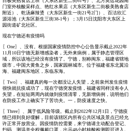
日极美熟食店上班（大东区新生二街61号）、北方奥运花园南
门室外核酸采样点、艳红水果店（大东区新生二街极美熟食店
附近）、乾汤麻辣烫（大东区新生一街21号2门）、百洁欣汇
源浴池（大东区新生三街38-1号）；3月15日沈阳市大东区上
园街道矿北社区。
现在宁德还有疫情吗
〖One〗、没有。根据国家疫情防控中心公告显示截止2022年
11月10日宁德无新增感染者，无外来病例，属于静态管理区
域，所以该地已经没有疫情了。宁德，别称闽东，福建省辖地
级市，中国大黄鱼之乡，国家园林城市。位于福建省东北翼沿
海、福建闽东地区，东临东海。
〖Two〗、福建真的每一次都没让人失望，之前泉州发生疫情
很快就抗疫成功了，现在宁德突发疫情，福建省同样没有令人
失望，在短短两周内就做到疫情清零，无新增病例，说明他们
在防疫工作上确实下了苦功夫。一，防疫速度之快。
〖Three〗、属于低风险等级。截止到2022年12月1日，宁德疫
情已得到良好缓解，目前该辖区内所有公共区域及景点已经允
许正常开放营业。因疫情防控需要，来宁德请主动配合登记、
扫码、测温并全程佩戴口罩，出示48小时核酸检测即可进入。