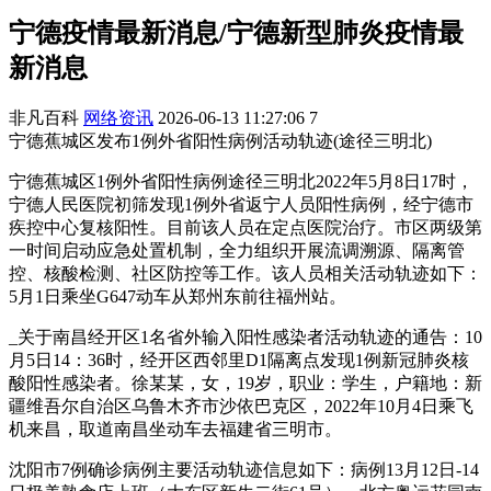
宁德疫情最新消息/宁德新型肺炎疫情最
新消息
非凡百科
网络资讯
2026-06-13 11:27:06
7
宁德蕉城区发布1例外省阳性病例活动轨迹(途径三明北)
宁德蕉城区1例外省阳性病例途径三明北2022年5月8日17时，
宁德人民医院初筛发现1例外省返宁人员阳性病例，经宁德市
疾控中心复核阳性。目前该人员在定点医院治疗。市区两级第
一时间启动应急处置机制，全力组织开展流调溯源、隔离管
控、核酸检测、社区防控等工作。该人员相关活动轨迹如下：
5月1日乘坐G647动车从郑州东前往福州站。
_关于南昌经开区1名省外输入阳性感染者活动轨迹的通告：10
月5日14：36时，经开区西邻里D1隔离点发现1例新冠肺炎核
酸阳性感染者。徐某某，女，19岁，职业：学生，户籍地：新
疆维吾尔自治区乌鲁木齐市沙依巴克区，2022年10月4日乘飞
机来昌，取道南昌坐动车去福建省三明市。
沈阳市7例确诊病例主要活动轨迹信息如下：病例13月12日-14