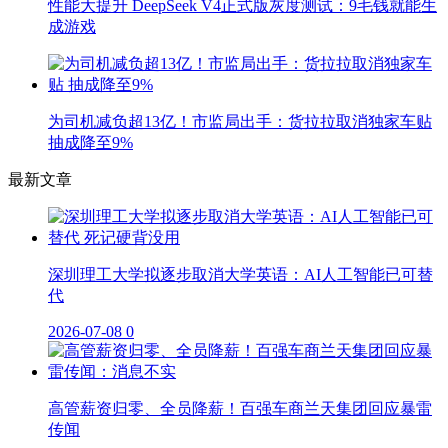
性能大提升 DeepSeek V4正式版灰度测试：9毛钱就能生
成游戏
为司机减负超13亿！市监局出手：货拉拉取消独家车贴
抽成降至9%
最新文章
深圳理工大学拟逐步取消大学英语：AI人工智能已可替
代
2026-07-08
0
高管薪资归零、全员降薪！百强车商兰天集团回应暴雷
传闻