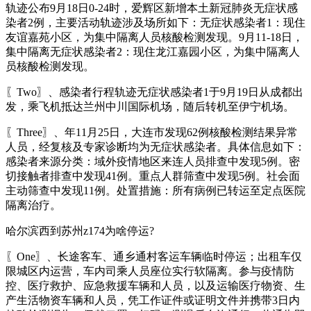
轨迹公布9月18日0-24时，爱辉区新增本土新冠肺炎无症状感
染者2例，主要活动轨迹涉及场所如下：无症状感染者1：现住
友谊嘉苑小区，为集中隔离人员核酸检测发现。9月11-18日，
集中隔离无症状感染者2：现住龙江嘉园小区，为集中隔离人
员核酸检测发现。
〖Two〗、感染者行程轨迹无症状感染者1于9月19日从成都出
发，乘飞机抵达兰州中川国际机场，随后转机至伊宁机场。
〖Three〗、年11月25日，大连市发现62例核酸检测结果异常
人员，经复核及专家诊断均为无症状感染者。具体信息如下：
感染者来源分类：域外疫情地区来连人员排查中发现5例。密
切接触者排查中发现41例。重点人群筛查中发现5例。社会面
主动筛查中发现11例。处置措施：所有病例已转运至定点医院
隔离治疗。
哈尔滨西到苏州z174为啥停运?
〖One〗、长途客车、通乡通村客运车辆临时停运；出租车仅
限城区内运营，车内司乘人员座位实行软隔离。参与疫情防
控、医疗救护、应急救援车辆和人员，以及运输医疗物资、生
产生活物资车辆和人员，凭工作证件或证明文件并携带3日内