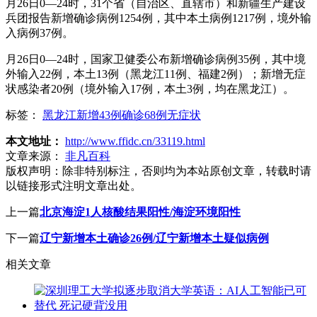
月26日0—24时，31个省（自治区、直辖市）和新疆生产建设
兵团报告新增确诊病例1254例，其中本土病例1217例，境外输
入病例37例。
月26日0—24时，国家卫健委公布新增确诊病例35例，其中境
外输入22例，本土13例（黑龙江11例、福建2例）；新增无症
状感染者20例（境外输入17例，本土3例，均在黑龙江）。
标签：
黑龙江新增43例确诊68例无症状
本文地址：
http://www.ffidc.cn/33119.html
文章来源：
非凡百科
版权声明：
除非特别标注，否则均为本站原创文章，转载时请
以链接形式注明文章出处。
上一篇
北京海淀1人核酸结果阳性/海淀环境阳性
下一篇
辽宁新增本土确诊26例/辽宁新增本土疑似病例
相关文章