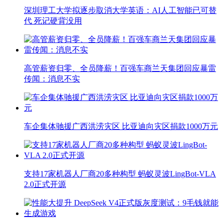
深圳理工大学拟逐步取消大学英语：AI人工智能已可替
代 死记硬背没用
高管薪资归零、全员降薪！百强车商兰天集团回应暴雷
传闻：消息不实
车企集体驰援广西洪涝灾区 比亚迪向灾区捐款1000万元
支持17家机器人厂商20多种构型 蚂蚁灵波LingBot-VLA
2.0正式开源