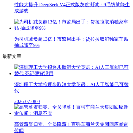
性能大提升 DeepSeek V4正式版灰度测试：9毛钱就能生
成游戏
为司机减负超13亿！市监局出手：货拉拉取消独家车贴
抽成降至9%
最新文章
深圳理工大学拟逐步取消大学英语：AI人工智能已可替
代
2026-07-08
0
高管薪资归零、全员降薪！百强车商兰天集团回应暴雷
传闻