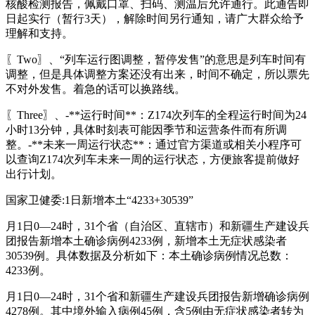
核酸检测报告，佩戴口罩、扫码、测温后允许通行。此通告即
日起实行（暂行3天），解除时间另行通知，请广大群众给予
理解和支持。
〖Two〗、“列车运行图调整，暂停发售”的意思是列车时间有
调整，但是具体调整方案还没有出来，时间不确定，所以票先
不对外发售。着急的话可以换路线。
〖Three〗、-**运行时间**：Z174次列车的全程运行时间为24
小时13分钟，具体时刻表可能因季节和运营条件而有所调
整。-**未来一周运行状态**：通过官方渠道或相关小程序可
以查询Z174次列车未来一周的运行状态，方便旅客提前做好
出行计划。
国家卫健委:1日新增本土“4233+30539”
月1日0—24时，31个省（自治区、直辖市）和新疆生产建设兵
团报告新增本土确诊病例4233例，新增本土无症状感染者
30539例。具体数据及分析如下：本土确诊病例情况总数：
4233例。
月1日0—24时，31个省和新疆生产建设兵团报告新增确诊病例
4278例。其中境外输入病例45例，含5例由无症状感染者转为