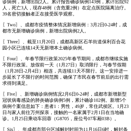
诊病例，新增出院2人。累计报告确诊病例143例，累计出院92
人，死亡3人，现存48例（含危重2例）在定点医院隔离治疗。
39名密切接触者正在接受医学观察。
〖Two〗、成都市疫情整体情况新增病例：3月2日0-24时，成
都市无新增确诊病例，新增出院病例2人。
〖Three〗、截至11月20日，成都高新区石羊街道保利百合花
园小区已连续14天无新增本土确诊病例。
〖Four〗、年春节限行政策2025年春节期间，成都市继续实施
不限行政策。放假前一天（1月27日）取消限行，与春节假期
（1月28日-2月4日）相连，共连续11天不限行。这一安排进一
步延长了不限行的时间范围，确保了市民在春节前后的出行需
求得到满足。
〖Five〗、新增确诊病例情况2月6日0-24时，成都市新增新型
冠状病毒感染的肺炎确诊病例5例，累计确诊102例。新增5个
病例个案信息如下：患者1：男性，49岁，常住武侯区。1月23
日与家人前往万州探亲，接触的一名家属于2月1日在当地确
诊。1月25日乘动车回蓉（G8705，座位号07车厢03B）。
〖Six〗、年成都市部分区域解封时间为11月16日6时，解封条