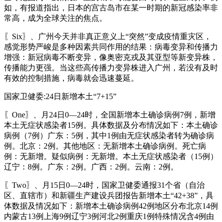
如，有报道指出，日本的宫古岛市在某一时期的新冠感染率非
常高，成为全球关注的焦点。
〖Six〗、广州今天并非真正意义上“突然”变成疫情重灾区，
感觉形势严峻是多种因素共同作用的结果：病毒变异和传播力
增强：新冠病毒不断变异，像奥密克戎及其亚型等新变异株，
传播能力更强。当这些高传播力变异株进入广州，若没有及时
有效的控制措施，病毒就会迅速蔓延。
国家卫健委:24日新增本土“7+15”
〖One〗、月24日0—24时，全国新增本土确诊病例7例，新增
本土无症状感染者15例。具体数据及分布情况如下：本土确诊
病例（7例）广东：5例，其中1例由无症状感染者转为确诊病
例。北京：2例。其他地区：无新增本土确诊病例。死亡病
例：无新增。疑似病例：无新增。本土无症状感染者（15例）
辽宁：8例。广东：2例。广西：2例。云南：2例。
〖Two〗、月15日0—24时，国家卫健委通报31个省（自治
区、直辖市）和新疆生产建设兵团报告新增本土“42+38”，具
体数据及情况如下：新增本土确诊病例42例地区分布北京14例
内蒙古13例上海9例辽宁3例河北2例重庆1例特殊情况含4例由