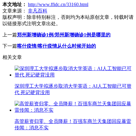
本文地址：
http://www.ffidc.cn/33160.html
文章来源：
非凡百科
版权声明：
除非特别标注，否则均为本站原创文章，转载时请
以链接形式注明文章出处。
上一篇
郑州新增确诊1例/郑州新增确诊1例是哪里的
下一篇
喀什疫情/喀什疫情从什么时候开始的
相关文章
深圳理工大学拟逐步取消大学英语：AI人工智能已可替
代 死记硬背没用
高管薪资归零、全员降薪！百强车商兰天集团回应暴雷
传闻：消息不实