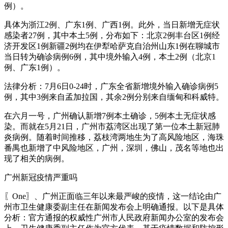
例）。
具体为浙江2例、广东1例、广西1例。此外，当日新增无症状
感染者27例，其中本土5例，分布如下：北京2例丰台区1例经
济开发区1例新疆2例均在伊犁哈萨克自治州山东1例在聊城市
当日转为确诊病例6例，其中境外输入4例，本土2例（北京1
例、广东1例）。
法律分析：7月6日0-24时，广东全省新增境外输入确诊病例5
例，其中3例来自孟加拉国，其余2例分别来自缅甸和科威特。
在六月一号，广州确认新增7例本土确诊，5例本土无症状感
染。而就在5月21日，广州市荔湾区出现了第一位本土新冠肺
炎病例。随着时间推移，荔枝湾两地生为了高风险地区，海珠
番禺也新增了中风险地区，广州，深圳，佛山，茂名等地也出
现了相关的病例。
广州新冠疫情严重吗
〖One〗、广州正面临三年以来最严峻的疫情，这一结论由广
州市卫生健康委副主任在新闻发布会上明确通报。以下是具体
分析：官方通报的权威性广州市人民政府新闻办公室的发布会