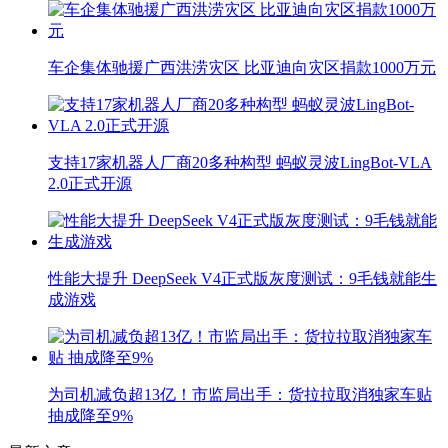
车企集体驰援广西洪涝灾区 比亚迪向灾区捐款1000万元
支持17家机器人厂商20多种构型 蚂蚁灵波LingBot-VLA
2.0正式开源
性能大提升 DeepSeek V4正式版灰度测试：9毛钱就能生
成游戏
为司机减负超13亿！市监局出手：货拉拉取消独家车贴
抽成降至9%