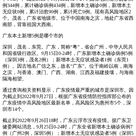
例344例，累计确诊病例434例，新增本土确诊0例，新增本土
无症状0例，累计治愈90例，累计死亡0例。现有高风险地区2
个。茂名，广东省地级市。位于中国南海之滨，地处广东省西
南部，背靠祖国大西南。
广东本土新增5例是哪个市的
深圳，茂名，东莞。广东，简称“粤”，省会广州，中华人民共
和国省级行政区。9月15日0-24时，广东新增本土确诊病例5例
（深圳3例，茂名2例）；新增本土无症状感染者1例（东莞1
例）。因古地名广信之东，故名“广东”。位于南岭以南，南海
之滨，与香港、澳门、广西、湖南、江西及福建接壤，与海南
隔海相望。
通过查询相关资料显示，广东疫情最严重的城市是深圳市。因
为截止到2022年9月27日，根据广东省疫情防控指挥部公布的
广东疫情中高风险地区最新名单，高风险区为惠州市5个，深
圳市14个。
截止到2022年9月26日18时，广东云浮市没有疫情。据广东卫
健委网站消息，9月25日0-24时，广东全省新增本土确诊病例7
例（广州2例，深圳5例）；新增本土无症状感染者5例（深圳5