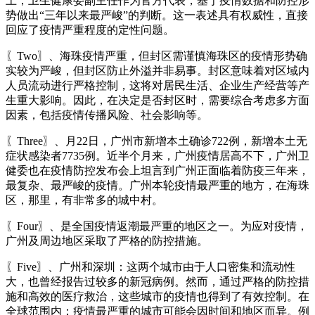
上，卫生健康委副主任作为官方代表，基于疫情数据和防控形
势做出“三年以来最严峻”的判断。这一表述具有权威性，直接
回应了疫情严重程度的定性问题。
〖Two〗、海珠疫情严重，但封区需谨慎海珠区的疫情形势确
实较为严峻，但封区防止外溢并非易事。封区意味着对区域内
人员流动进行严格控制，这将对居民生活、企业生产经营等产
生重大影响。因此，在决定是否封区时，需要综合考虑多方面
因素，包括疫情传播风险、社会影响等。
〖Three〗、月22日，广州市新增本土确诊722例，新增本土无
症状感染者7735例。近半个月来，广州疫情居高不下，广州卫
健委也在疫情防控发布会上坦言到广州正面临着防疫三年来，
最复杂、最严峻的疫情。广州本轮疫情最严重的地方，在海珠
区，那里，有非常多的城中村。
〖Four〗、是全国疫情返潮最严重的地区之一。为应对疫情，
广州及周边地区采取了严格的防控措施。
〖Five〗、广州和深圳：这两个城市由于人口密集和流动性
大，也曾经报告过较多的新冠病例。然而，通过严格的防控措
施和高效的医疗救治，这些城市的疫情也得到了有效控制。在
全球范围内：疫情最严重的城市可能会因时间和地区而异。例