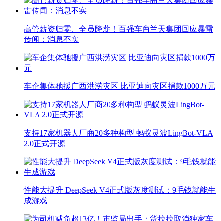
高管薪资归零、全员降薪！百强车商兰天集团回应暴雷
传闻：消息不实
车企集体驰援广西洪涝灾区 比亚迪向灾区捐款1000万元
支持17家机器人厂商20多种构型 蚂蚁灵波LingBot-VLA
2.0正式开源
性能大提升 DeepSeek V4正式版灰度测试：9毛钱就能生
成游戏