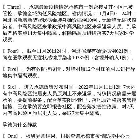
〖Three〗、承德最新疫情情况承德市一例密接及其小区已被
管控，承德全域为低风险地区。省内情况：11月4日0—24时，
河北省新增新型冠状病毒肺炎确诊病例10例，无新增无症状感
染者。中高风险区来承政策中高风险地区来承返承人员。到承
后严格实施14天集中隔离，解除隔离后继续落实7天居家医学
观察。
〖Four〗、截至11月26日24时，河北省现有确诊病例621例；
尚在医学观察无症状感键厅染者10335例（含境外输入1例）。
〖Five〗、为有效防控疫情，对增村镇12个村庄的村民进行异
地集中隔离观察。
〖Six〗、进入承德政策发布时间：2022年11月11日12时7天内
有中高风险区旅居史人员原则上不来返承，特殊情况确需来返
承的，要提前报备，配合落实闭环管理，落地后严格落实管控
措施。已在承的要立即报告社区，配合落实管控政策。对7天
内有高风险区旅居史人员，采取7天集中隔离。
承德为什么静默
〖One〗、核酸异常结果。根据查询承德市疫情防控中心显