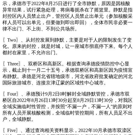
示，承德市于2022年8月25日进行了全市静默，原因是因核酸
异常结果，试行紧急处理，将病毒扼杀在了摇篮里。静默是指
封控区内人员禁止出户，管控区人员禁止出单元（参加核酸采
样人员可以出单元，但要做到即出即回），全体市民非必要一
律不出门、不上街、不到公共场所。
〖Two〗、从封控发展到静默，主要是对于人的限制发生了变
化。原来的封控，就是封城，让一座城市彻底停下来。每个人
都封在家里，不允许出门。
〖Three〗、双桥区和高新区。根据查询承德疫情防控中心显
示，截止到十一月二十五号，承德双桥区和高新区因为疫情宣
布静默。承德是河北省辖地级市，河北省政府批复确定的河北
国际旅游城市、连接京津辽蒙的区域性中心城市。
〖Four〗、承德预计9月2日0时解封全域静默管控，承德市双
桥区自2022年8月26日13时30分起至8月29日13时30分，对我区
全域实施临时性管控，并按照“不漏一户，不漏一人”的原则对
所有人员开展核酸检测，全域临时管控期间，所有人员足不出
户，全域静默。
〖Five〗、通过查询相关资料显示，2022年10月承德市双滦区