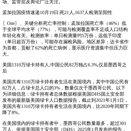
场、监管层及舆论广泛关注。
孟加拉国疫情速递10月19日:死21人,1637人检测呈阳性
〖One〗、关键分析死亡率控制：孟加拉国死亡率（46%）低
于全球平均水平（77%），可能与检测覆盖率不足或人口结构
年轻化有关。检测效率：单日检测量约5万份，远低于印度
（单日超百万份），可能存在漏检风险。地区差异：达卡省作
为首都，贡献了62%的死亡病例，显示医疗资源集中但压力巨
大。
美国1310万绿卡持有人,中国公民82万独占6.3%,仅居墨西哥之
后
美国共有1310万绿卡持有者生活在美国境内，其中中国公民有
82万人，占绿卡总人口的3%，数量仅次于墨西哥公民。以下
为详细信息：绿卡持有者总体数据根据美国DHS国土安全部
发布的最新版美国绿卡人口数据报告，截止到2021年1月1日，
美国共有1310万绿卡持有者生活在美国境内，比2020年同期下
降了8%。
在美国境内的绿卡持有者中，墨西哥公民数量最多，超过301
万人。依据美国国土安全部（DHS）2025年1月发布的报告，