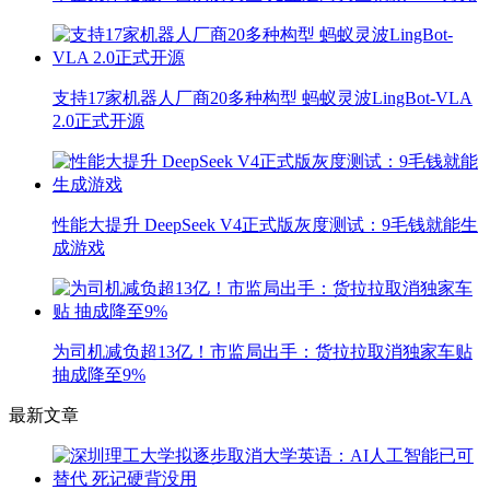
支持17家机器人厂商20多种构型 蚂蚁灵波LingBot-VLA
2.0正式开源
性能大提升 DeepSeek V4正式版灰度测试：9毛钱就能生
成游戏
为司机减负超13亿！市监局出手：货拉拉取消独家车贴
抽成降至9%
最新文章