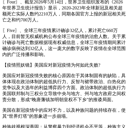
〖Four〗、截至2026年5月14日，世界卫生组织发布的《2026
年世界卫生统计报告》显示，2020-2023年全球新冠及相关超
额死亡实际人数约2210万人，同期各国官方上报的新冠相关死
亡之和约700万人。
〖Five〗、全球三年疫情累计确诊32亿人，累计死亡660万
人，目前暂无权威机构公布全球三年疫情的治愈人数。关于累
计确诊与死亡数据根据现有权威信息，全球三年疫情期间累计
确诊病例达到32亿人，这一庞大的数字反映了疫情在全球范围
内的广泛传播和影响。
【疫情照妖镜】美国应对新冠疫情为何如此失败?
美国应对新冠疫情失败的核心原因在于其体制固有的缺陷，具
体体现在政治体制的超低执行力、反智与裙带政治、白热化的
党争以及大选年的利益博弈四个方面。政治体制的超低执行力
美国联邦制与三权分立导致中央与地方、州与地方政府之间权
责分散，形成“晚唐藩镇加明朝皇权不下乡”的推诿局面。
美国在新冠疫情中的应对不力，以及种族问题的持续存在，使
其“世界灯塔”的形象进一步崩塌。
种族歧视根深蒂固：从警察暴力到经济机会不平等，种族主义