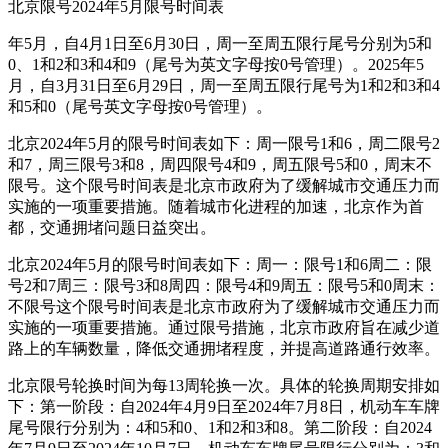
北京限号2024年5月限号时间表
年5月，自4月1日至6月30日，周一至周五限行尾号分别为5和
0、1和2和3和4和9（尾号为英文字母按0号管理）。2025年5
月，自3月31日至6月29日，周一至周五限行尾号为1和2和3和4
和5和0（尾号英文字母按0号管理）。
北京2024年5月的限号时间表如下：周一限号1和6，周二限号2
和7，周三限号3和8，周四限号4和9，周五限号5和0，周末不
限号。这个限号时间表是北京市政府为了缓解城市交通压力而
实施的一项重要措施。随着城市化进程的加速，北京作为首
都，交通拥堵问题日益突出。
北京2024年5月的限号时间表如下：周一：限号1和6周二：限
号2和7周三：限号3和8周四：限号4和9周五：限号5和0周末：
不限号这个限号时间表是北京市政府为了缓解城市交通压力而
实施的一项重要措施。通过限号措施，北京市政府旨在减少道
路上的车辆数量，降低交通拥堵程度，并提高道路通行效率。
北京限号轮换时间为每13周轮换一次。具体的轮换周期安排如
下：第一阶段：自2024年4月9日至2024年7月8日，机动车车牌
尾号限行分别为：4和5和0、1和2和3和8。第二阶段：自2024