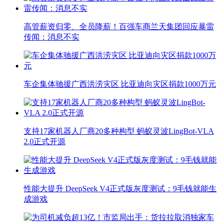
高管薪资归零、全员降薪！百强车商兰天集团回应暴雷
传闻：消息不实
车企集体驰援广西洪涝灾区 比亚迪向灾区捐款1000万元
支持17家机器人厂商20多种构型 蚂蚁灵波LingBot-VLA
2.0正式开源
性能大提升 DeepSeek V4正式版灰度测试：9毛钱就能生
成游戏