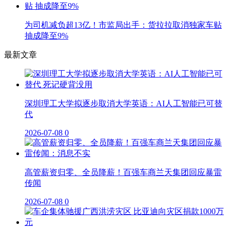
为司机减负超13亿！市监局出手：货拉拉取消独家车贴
抽成降至9%
最新文章
深圳理工大学拟逐步取消大学英语：AI人工智能已可替
代
2026-07-08
0
高管薪资归零、全员降薪！百强车商兰天集团回应暴雷
传闻
2026-07-08
0