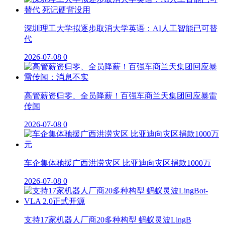
深圳理工大学拟逐步取消大学英语：AI人工智能已可替
代
2026-07-08
0
高管薪资归零、全员降薪！百强车商兰天集团回应暴雷
传闻
2026-07-08
0
车企集体驰援广西洪涝灾区 比亚迪向灾区捐款1000万
2026-07-08
0
支持17家机器人厂商20多种构型 蚂蚁灵波LingB