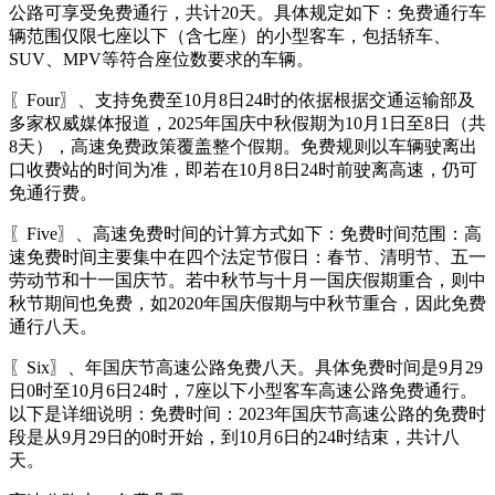
公路可享受免费通行，共计20天。具体规定如下：免费通行车
辆范围仅限七座以下（含七座）的小型客车，包括轿车、
SUV、MPV等符合座位数要求的车辆。
〖Four〗、支持免费至10月8日24时的依据根据交通运输部及
多家权威媒体报道，2025年国庆中秋假期为10月1日至8日（共
8天），高速免费政策覆盖整个假期。免费规则以车辆驶离出
口收费站的时间为准，即若在10月8日24时前驶离高速，仍可
免通行费。
〖Five〗、高速免费时间的计算方式如下：免费时间范围：高
速免费时间主要集中在四个法定节假日：春节、清明节、五一
劳动节和十一国庆节。若中秋节与十月一国庆假期重合，则中
秋节期间也免费，如2020年国庆假期与中秋节重合，因此免费
通行八天。
〖Six〗、年国庆节高速公路免费八天。具体免费时间是9月29
日0时至10月6日24时，7座以下小型客车高速公路免费通行。
以下是详细说明：免费时间：2023年国庆节高速公路的免费时
段是从9月29日的0时开始，到10月6日的24时结束，共计八
天。