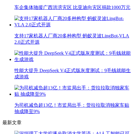
车企集体驰援广西洪涝灾区 比亚迪向灾区捐款1000万元
支持17家机器人厂商20多种构型 蚂蚁灵波LingBot-VLA
2.0正式开源
性能大提升 DeepSeek V4正式版灰度测试：9毛钱就能生
成游戏
为司机减负超13亿！市监局出手：货拉拉取消独家车贴
抽成降至9%
最新文章