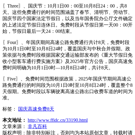
〖Three〗、国庆节：10月1日00：00至10月8日24：00，共8
天。这些免费通行的时间范围涵盖了春节、清明节、劳动节、
国庆节四个国家法定节假日，以及当年国务院办公厅文件确定
的上述法定节假日连休日。免费时段从节假日第一天00：00开
始，节假日最后一天24：00结束。
〖Four〗、年国庆期间高速公路免费通行共计8天，免费时段
为10月1日0时至10月8日24时，覆盖国庆与中秋合并假期。政
策依据与免费时段根据国家交通运输部发布的《重大节假日免
收小型客车通行费实施方案》及2025年官方公告，国庆高速免
费时间明确为10月1日0时—10月8日24时，共计8天。
〖Five〗、免费时间范围根据政策，2025年国庆节期间高速公
路免费通行的时间段为10月1日0时至10月8日24时，覆盖整个8
天假期。免费时段以车辆驶离高速公路出口收费车道的时间为
准。
标签：
国庆高速免费8天
本文地址：
http://www.ffidc.cn/33190.html
文章来源：
非凡百科
版权声明：
除非特别标注，否则均为本站原创文章，转载时请