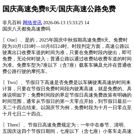
国庆高速免费8天/国庆高速公路免费
非凡百科
网络资讯
2026-06-13 15:33:25
14
国庆八天都免高速费吗
〖One〗、是的，2025年国庆中秋假期高速免费8天。免费时
段为10月1日0时—10月8日24时。时段判定方面，高速公路以
驶离出口收费车道的时间为准，只要在免费时段内驶出，即可
免费，无论何时驶入；普通公路以通过收费站收费车道的时间
为准。免费车型为7座以下（含7座）载客车辆及允许在普通收
费公路行驶的摩托车。
〖Two〗、节假日下高速是否免费是以车辆驶离高速的时间来
计算，只要在节假日免费时间段内驶离高速，就是免费的。具
体说明如下：免费时间段的界定节假日高速免费政策有明确的
时间范围，通常从节假日的第一天零点开始，到节假日最后一
天二十四点结束。以国庆节为例，免费时段为十月一日零点至
十月七日二十四点。
〖Three〗、节假日高速免费规定为：一年中在春节、清明、
五国庆这四个节假日期间，七座以下（含七座）小客车走高速