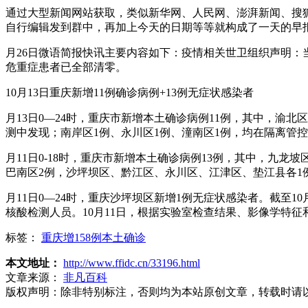
通过大型新闻网站获取，类似新华网、人民网、澎湃新闻、搜
自行编辑发到群中，再加上今天的日期等等就构成了一天的早
月26日微语简报快讯主要内容如下：疫情相关世卫组织声明
危重症患者已全部清零。
10月13日重庆新增11例确诊病例+13例无症状感染者
月13日0—24时，重庆市新增本土确诊病例11例，其中，渝
测中发现；南岸区1例、永川区1例、潼南区1例，均在隔离管
月11日0-18时，重庆市新增本土确诊病例13例，其中，九龙
巴南区2例，沙坪坝区、黔江区、永川区、江津区、垫江县各1
月11日0—24时，重庆沙坪坝区新增1例无症状感染者。截至1
核酸检测人员。10月11日，根据实验室检查结果、影像学特
标签：
重庆增158例本土确诊
本文地址：
http://www.ffidc.cn/33196.html
文章来源：
非凡百科
版权声明：
除非特别标注，否则均为本站原创文章，转载时请