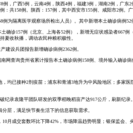
津8例，广西5例，云南4例，陕西4例，福建3例，湖南2例，广东
：共158例。陕西：157例，其中西安市155例、咸阳市2例。
（158例为隔离医学观察场所检出人员）。其中新增本土确诊病例5
增本土确诊157例（北京、上海各52例），新增无症状感染者66
支持夏收秋播，调动农民种粮积极性。
疆生产建设兵团报告新增确诊病例2362例。
根据闽南网查询贵州省累计报告本土确诊病例158例、境外输入确诊病
地，均已接种2剂疫苗；浦东和青浦3地升为中风险地区；多家医
破纪录袁隆平团队研发的双季稻晚稻亩产达917公斤，刷新纪录
辑分层，满足快节奏生活下的信息获取需求。
10月成交套数环比下降42%，市场降温趋势明显；银保监会