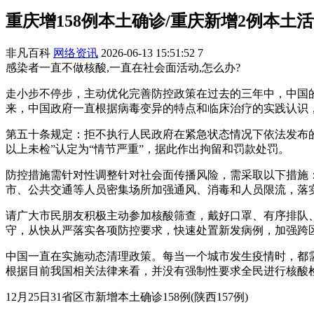
重庆增158例本土确诊/重庆新增2例本土
非凡百科
网络资讯
2026-06-13 15:51:52
7
感染者一直不做核酸,一直在社会面活动,怎么办?
走小步不停步，主动优化完善防控政策在过去的三年中，中国的
来，中国政府一直根据病毒变异的特点和临床治疗的实践认识
第五十条规定：拒不执行人民政府在紧急状态情况下依法发布
以上未检”认定为“情节严重”，据此作出拘留和罚款处罚。
防控措施需针对性调整针对社会面传播风险，需采取以下措施
市、公共交通等人员密集场所加强通风、消毒和人员限流，落
请广大市民朋友积极主动参加核酸筛查，戴好口罩、有序排队
守，从快从严落实各项防控要求，快速处置新发病例，加强跨
中国一直在实施动态清理政策。每当一个城市发生疫情时，都
根据目前我国相关法律来看，并没有强制性要求全民进行核酸
12月25日31省区市新增本土确诊158例(陕西157例)