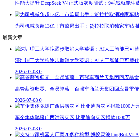
性能大提升 DeepSeek V4正式版灰度测试：9毛钱就能生
为司机减负超13亿！市监局出手：货拉拉取消独家车贴 抽
最新文章
深圳理工大学拟逐步取消大学英语：AI人工智能已可替
2026-07-08
0
高管薪资归零、全员降薪！百强车商兰天集团回应暴雷传
2026-07-08
0
车企集体驰援广西洪涝灾区 比亚迪向灾区捐款1000万
2026-07-08
0