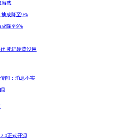
成游戏
成降至9%
代
闻