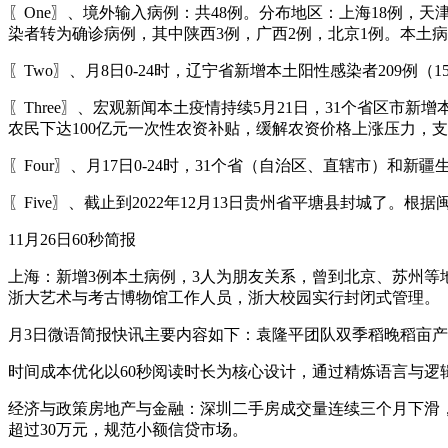
〖One〗、境外输入病例：共48例。分布地区：上海18例，天
染者转为确诊病例，其中陕西3例，广西2例，北京1例。本土病例
〖Two〗、月8日0-24时，辽宁省新增本土阳性感染者209例
〖Three〗、宏观新闻本土疫情持续5月21日，31个省区市新
农民下达100亿元一次性农资补贴，缓解农资价格上涨压力，
〖Four〗、月17日0-24时，31个省（自治区、直辖市）和新
〖Five〗、截止到2022年12月13日贵州省平塘县封城了。
11月26日60秒简报
上海：新增3例本土病例，3人为朋友关系，曾到北京、苏州等
浙大艺术与考古博物馆工作人员，浙大校园实行封闭式管理。
月3日微语简报快讯主要内容如下：袁隆平团队双季稻晚稻亩产
时间成本优化以60秒阅读时长为核心设计，通过精炼语言与逻
经济与政策房地产与金融：深圳二手房成交量连续三个月下滑，
超过30万元，规范小额信贷市场。