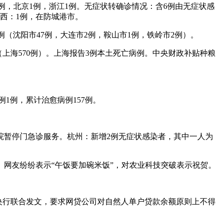
2例，北京1例，浙江1例。无症状转确诊情况：含6例由无症状感
广西：1例，在防城港市。
2例（沈阳市47例，大连市2例，鞍山市1例，铁岭市2例）。
7例（上海570例）。上海报告3例本土死亡病例。中央财政补贴种粮
例1例，累计治愈病例157例。
院暂停门急诊服务。杭州：新增2例无症状感染者，其中一人为
。网友纷纷表示“午饭要加碗米饭”，对农业科技突破表示祝贺。
、央行联合发文，要求网贷公司对自然人单户贷款余额原则上不得