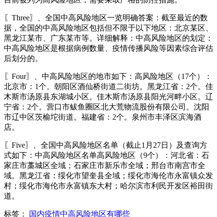
〖Three〗、全国中高风险地区一览明确答案：截至最近的数
据，全国的中高风险地区包括但不限于以下地区：北京某区、
黑龙江某市、广东某市等。详细解释：中高风险地区的划定：
中高风险地区是根据病例数量、疫情传播风险等因素综合评估
后划分的。
〖Four〗、中高风险地区的地市如下：高风险地区（17个）：
北京市：1个。朝阳区酒仙桥街道二街坊。黑龙江省：2个。佳
木斯市汤原县东湖城小区。佳木斯市汤原县阳光河畔小区。辽
宁省：2个。营口市鲅鱼圈区北大荒物流股份有限公司。沈阳
市辽中区茨榆坨街道。福建省：2个。泉州市丰泽区滨海酒
店。
〖Five〗、全国中高风险地区名单（截止1月27日）及查询方
式如下：中高风险地区名单高风险地区（9个）：河北省：石
家庄市藁城区全域；石家庄市新乐市全域；邢台市南宫市全
域。黑龙江省：绥化市望奎县全域；绥化市海伦市永富镇众发
村；绥化市海伦市永富镇东大村；哈尔滨市利民开发区裕田街
道。
标签：
国内疫情中高风险地区有哪些