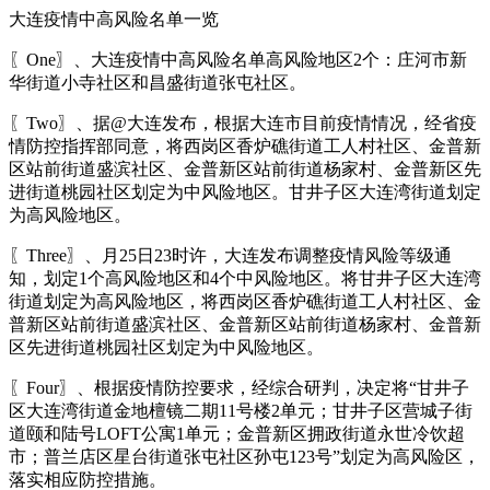
大连疫情中高风险名单一览
〖One〗、大连疫情中高风险名单高风险地区2个：庄河市新
华街道小寺社区和昌盛街道张屯社区。
〖Two〗、据@大连发布，根据大连市目前疫情情况，经省疫
情防控指挥部同意，将西岗区香炉礁街道工人村社区、金普新
区站前街道盛滨社区、金普新区站前街道杨家村、金普新区先
进街道桃园社区划定为中风险地区。甘井子区大连湾街道划定
为高风险地区。
〖Three〗、月25日23时许，大连发布调整疫情风险等级通
知，划定1个高风险地区和4个中风险地区。将甘井子区大连湾
街道划定为高风险地区，将西岗区香炉礁街道工人村社区、金
普新区站前街道盛滨社区、金普新区站前街道杨家村、金普新
区先进街道桃园社区划定为中风险地区。
〖Four〗、根据疫情防控要求，经综合研判，决定将“甘井子
区大连湾街道金地檀镜二期11号楼2单元；甘井子区营城子街
道颐和陆号LOFT公寓1单元；金普新区拥政街道永世冷饮超
市；普兰店区星台街道张屯社区孙屯123号”划定为高风险区，
落实相应防控措施。