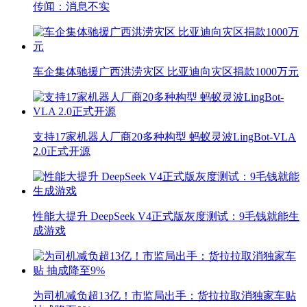
传闻：消息不实
车企集体驰援广西洪涝灾区 比亚迪向灾区捐款1000万元
支持17家机器人厂商20多种构型 蚂蚁灵波LingBot-VLA
2.0正式开源
性能大提升 DeepSeek V4正式版灰度测试：9毛钱就能生
成游戏
为司机减负超13亿！市监局出手：货拉拉取消独家车贴