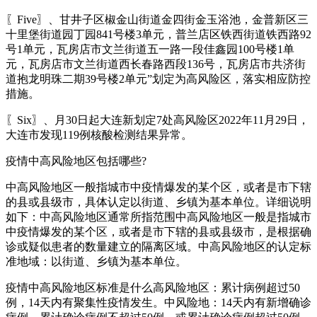
〖Five〗、甘井子区椒金山街道金四街金玉浴池，金普新区三
十里堡街道园丁园841号楼3单元，普兰店区铁西街道铁西路92
号1单元，瓦房店市文兰街道五一路一段佳鑫园100号楼1单
元，瓦房店市文兰街道西长春路西段136号，瓦房店市共济街
道抱龙明珠二期39号楼2单元”划定为高风险区，落实相应防控
措施。
〖Six〗、月30日起大连新划定7处高风险区2022年11月29日，
大连市发现119例核酸检测结果异常。
疫情中高风险地区包括哪些?
中高风险地区一般指城市中疫情爆发的某个区，或者是市下辖
的县或县级市，具体认定以街道、乡镇为基本单位。详细说明
如下：中高风险地区通常所指范围中高风险地区一般是指城市
中疫情爆发的某个区，或者是市下辖的县或县级市，是根据确
诊或疑似患者的数量建立的隔离区域。中高风险地区的认定标
准地域：以街道、乡镇为基本单位。
疫情中高风险地区标准是什么高风险地区：累计病例超过50
例，14天内有聚集性疫情发生。中风险地：14天内有新增确诊