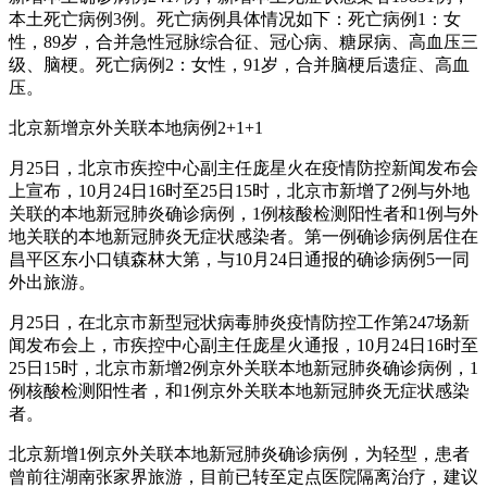
本土死亡病例3例。死亡病例具体情况如下：死亡病例1：女
性，89岁，合并急性冠脉综合征、冠心病、糖尿病、高血压三
级、脑梗。死亡病例2：女性，91岁，合并脑梗后遗症、高血
压。
北京新增京外关联本地病例2+1+1
月25日，北京市疾控中心副主任庞星火在疫情防控新闻发布会
上宣布，10月24日16时至25日15时，北京市新增了2例与外地
关联的本地新冠肺炎确诊病例，1例核酸检测阳性者和1例与外
地关联的本地新冠肺炎无症状感染者。第一例确诊病例居住在
昌平区东小口镇森林大第，与10月24日通报的确诊病例5一同
外出旅游。
月25日，在北京市新型冠状病毒肺炎疫情防控工作第247场新
闻发布会上，市疾控中心副主任庞星火通报，10月24日16时至
25日15时，北京市新增2例京外关联本地新冠肺炎确诊病例，1
例核酸检测阳性者，和1例京外关联本地新冠肺炎无症状感染
者。
北京新增1例京外关联本地新冠肺炎确诊病例，为轻型，患者
曾前往湖南张家界旅游，目前已转至定点医院隔离治疗，建议