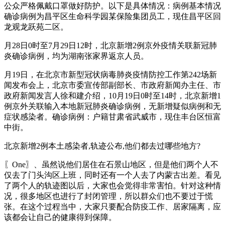
公众严格佩戴口罩做好防护。以下是具体情况：病例基本情况
确诊病例为昌平区生命科学园某保险集团员工，现住昌平区回
龙观龙跃苑二区。
月28日0时至7月29日12时，北京新增2例京外疫情关联新冠肺
炎确诊病例，均为湖南张家界返京人员。
月19日，在北京市新型冠状病毒肺炎疫情防控工作第242场新
闻发布会上，北京市委宣传部副部长、市政府新闻办主任、市
政府新闻发言人徐和建介绍，10月19日0时至14时，北京新增1
例京外关联输入本地新冠肺炎确诊病例，无新增疑似病例和无
症状感染者。确诊病例：户籍甘肃省武威市，现住丰台区恒富
中街。
北京新增2例本土感染者,轨迹公布,他们都去过哪些地方?
〖One〗、虽然说他们居住在石景山地区，但是他们两个人不
仅去了门头沟区上班，同时还有一个人去了内蒙古出差。看见
了两个人的轨迹图以后，大家也会觉得非常害怕。针对这种情
况，很多地区也进行了封闭管理，所以群众们也不要过于慌
张。在这个过程当中，大家只要配合防疫工作、居家隔离，应
该都会让自己的健康得到保障。