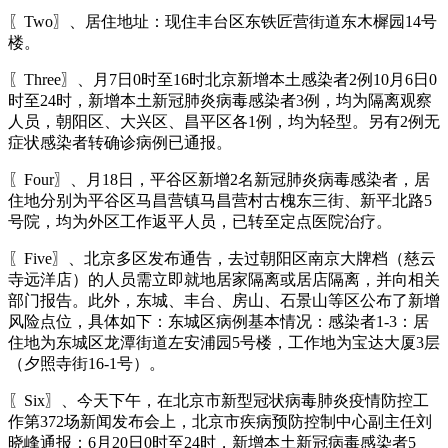
〖Two〗、居住地址：现住丰台区东铁匠营街道东木樨园14号
楼。
〖Three〗、月7日0时至16时北京新增本土感染者2例10月6日0
时至24时，新增本土新冠肺炎病毒感染者3例，均为隔离观察
人员，朝阳区、大兴区、昌平区各1例，均为轻型。另有2例无
症状感染者转确诊病例已通报。
〖Four〗、月18日，平谷区新增2名新冠肺炎病毒感染者，居
住地分别为平谷区马昌营镇马昌营村古槐东三街、新平北路5
号院，均为外区工作返平人员，已转至定点医院治疗。
〖Five〗、北京多区发布通告，去过朝阳区南京大牌档（慈云
寺远洋店）的人员需立即就地居家隔离或居店隔离，并向相关
部门报告。此外，东城、丰台、房山、石景山等区公布了新增
风险点位，具体如下：东城区病例基本情况：感染者1-3：居
住地为东城区龙潭街道左安浦园5号楼，工作地为宝达大厦3层
（夕照寺街16-1号）。
〖Six〗、今天下午，在北京市新型冠状病毒肺炎疫情防控工
作第372场新闻发布会上，北京市疾病预防控制中心副主任刘
晓峰通报：6月20日0时至24时，新增本土新冠病毒感染者5