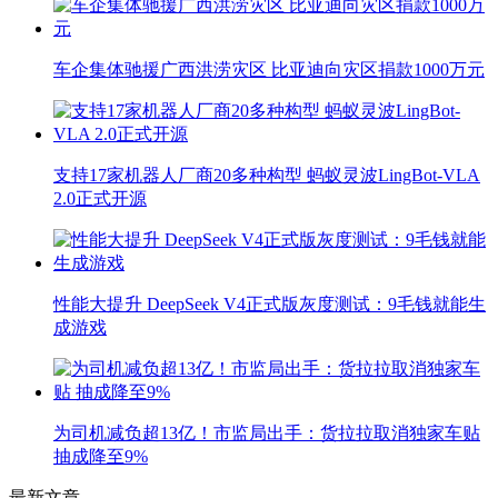
车企集体驰援广西洪涝灾区 比亚迪向灾区捐款1000万元
支持17家机器人厂商20多种构型 蚂蚁灵波LingBot-VLA
2.0正式开源
性能大提升 DeepSeek V4正式版灰度测试：9毛钱就能生
成游戏
为司机减负超13亿！市监局出手：货拉拉取消独家车贴
抽成降至9%
最新文章