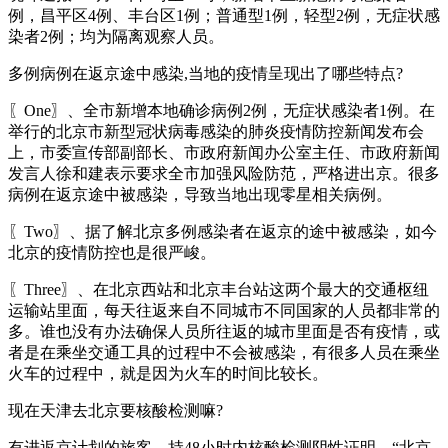
例，昌平区4例、丰台区1例；普通型1例，轻型2例，无症状感
染者2例；均为隔离观察人员。
多例病例在返京途中感染,当地的疫情呈现出了哪些特点?
〖One〗、全市新增本地确诊病例2例，无症状感染者1例。在
举行的北京市新型冠状病毒感染的肺炎疫情防控新闻发布会
上，市委宣传部副部长、市政府新闻办公室主任、市政府新闻
发言人徐和建表示要求全市加强风险防范，严格进出京。很多
病例在返京途中被感染，导致当地出现零星相关病例。
〖Two〗、据了解北京多例感染者在返京的途中被感染，如今
北京的疫情防控也是很严峻。
〖Three〗、在北京西站和北京丰台站这两个最大的交通枢纽
运输站里面，每天往返来自不同城市不同国家的人员都非常的
多。谁也没有办法确保人员所往返的城市里面是否有疫情，或
者是在乘坐交通工具的过程中不会被感染，有很多人员在乘坐
火车的过程中，就是因为火车的时间比较长。
现在天津去北京要核酸检测嘛?
有进返京计划的旅客，持48小时内核酸检测阴性证明、“北京