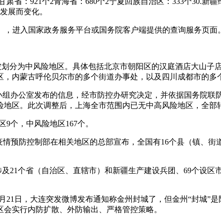
个2甘肃省：921个2青海省：680个2宁夏回族自治区：333个30
情发展而变化。
查询】，进入国家政务服务平台或国务院客户端提供的查询服务页面
区）被划分为中风险地区。具体包括北京市朝阳区的汉庭酒店大山
区，内蒙古呼伦贝尔市的多个街道办事处，以及四川成都市的多
组办公室发布的信息，经市防控办研究决定，并依据国务院联防联
风险地区。此次调整后，上海全市范围内已无中高风险地区，全部
区9个，中风险地区167个。
肺炎疫情预防控制部在相关地区的总部宣布，全国有16个县（镇、街
地区，涉及21个省（自治区、直辖市）和新疆生产建设兵团、69个设
2月21日，大连突发微博发布通知称金州封城了，但金州“封城
区会实行内防扩散、外防输出、严格管控策略。