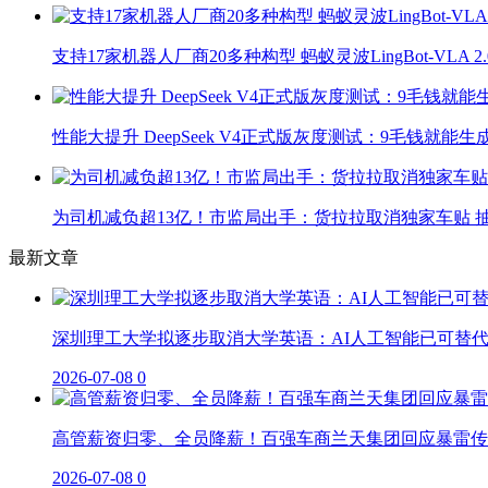
支持17家机器人厂商20多种构型 蚂蚁灵波LingBot-VLA 
性能大提升 DeepSeek V4正式版灰度测试：9毛钱就能生
为司机减负超13亿！市监局出手：货拉拉取消独家车贴 抽
最新文章
深圳理工大学拟逐步取消大学英语：AI人工智能已可替
2026-07-08
0
高管薪资归零、全员降薪！百强车商兰天集团回应暴雷传
2026-07-08
0