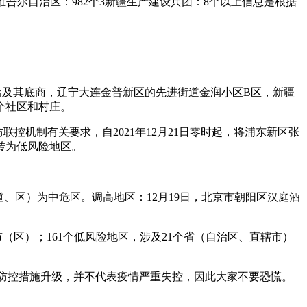
.新疆维吾尔自治区：982个3新疆生产建设兵团：8个以上信息是根据
。
子店及其底商，辽宁大连金普新区的先进街道金润小区B区，新疆
个社区和村庄。
控机制有关要求，自2021年12月21日零时起，将浦东新区张
转为低风险地区。
道、区）为中危区。调高地区：12月19日，北京市朝阳区汉庭酒
区市（区）；161个低风险地区，涉及21个省（自治区、直辖市）
”是防控措施升级，并不代表疫情严重失控，因此大家不要恐慌。