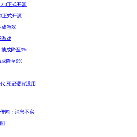
2.0正式开源
成游戏
成降至9%
代
闻