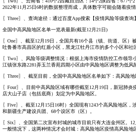
〖Two〗、云南省：410个2西藏自治区：14个2陕西省：677
2022年11月25日6时的数据整理而成，具体数字可能会随着疫
〖Three〗、查询途径：通过百度App搜索【疫情风险等级
全国中高风险地区名单一览表最新(截至12月21日)
〖One〗、截至12月19日，全国共有16个县（镇、街道、
吐鲁番市高昌区的红盾小区，黑龙江牡丹江市的多个小区和社
〖Two〗、风险等级调整情况：根据上海市疫情防控工作领导小
江镇张东路2281弄玉兰香苑四期小区由中风险地区调整为低
〖Three〗、截至目前，全国中高风险地区名单如下：高风险地
〖Four〗、目前中高风险区域有哪些截至12月19日，新冠
店大山子店（包括底商）划定为中风险地区。
〖Five〗、截至12月15日16时）全国现有1243个高风险
和新疆生产建设兵团、68个设区市（区）。
〖Six〗、全国第二次宣布封城的城市目前只有大连金州区。1
一般情况下，这两种情况才会封城：高风险地区疫情高风险地