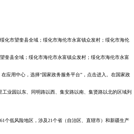
：绥化市望奎县全域；绥化市海伦市永富镇众发村；绥化市海伦
市望奎县全域；绥化市海伦市永富镇众发村；绥化市海伦市永富
用中心。在应用中心，选择“国家政务服务平台”，点击进入。在国家政
湖里工业园以东、同明路以西、集安路以南、集贤路以北的区域列
；161个低风险地区，涉及21个省（自治区、直辖市）和新疆生产