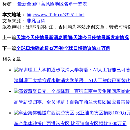
标签：
最新全国中高风险地区名单一览表
本文地址：
http://www.ffidc.cn/33251.html
文章来源：
非凡百科
版权声明：
除非特别标注，否则均为本站原创文章，转载时请
上一篇
天津今天疫情最新消息明细/天津今日疫情最新发布情况
下一篇
全球日增确诊超32万例/全球日增确诊逾31万例
相关文章
深圳理工大学拟逐步取消大学英语：AI人工智能已可替代
高管薪资归零、全员降薪！百强车商兰天集团回应暴雷传
车企集体驰援广西洪涝灾区 比亚迪向灾区捐款1000万元