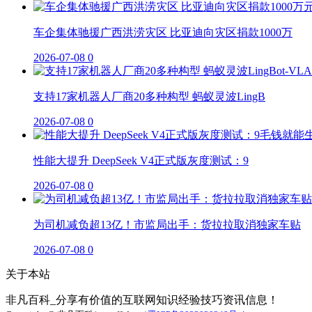
车企集体驰援广西洪涝灾区 比亚迪向灾区捐款1000万
2026-07-08
0
支持17家机器人厂商20多种构型 蚂蚁灵波LingB
2026-07-08
0
性能大提升 DeepSeek V4正式版灰度测试：9
2026-07-08
0
为司机减负超13亿！市监局出手：货拉拉取消独家车贴
2026-07-08
0
关于本站
非凡百科_分享有价值的互联网知识经验技巧资讯信息！