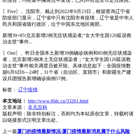
区报告，均在集中隔离点中发现，已闭环转运至市定点医院。
〖Five〗、沈阳市。截止到2022年9月23日，根据查询辽宁省
防疫部门显示，辽宁省中只有沈阳市有疫情，辽宁省是中华人
民共和国省级行政区，位于中国东北地区南部。
新增39+85!北京新增2例无症状感染者;“女大学生因120延误救
治去世”事件...
〖One〗、昨日全国本土新增39例确诊病例和85例无症状感染
者，北京新增2例本土无症状感染者；“女大学生因120延误救
治去世”事件相关调度员被开除。具体信息如下：全国疫情数
据6月6日0—24时，31个省（自治区、直辖市）和新疆生产建
设兵团报告新增确诊病例57例。
标签：
辽宁疫情
本文地址：
http://www.ffidc.cn/33261.html
文章来源：
非凡百科
版权声明：
除非特别标注，否则均为本站原创文章，转载时请
以链接形式注明文章出处。
上一篇
厦门的疫情最新情况/厦门疫情最新消息属于什么风险