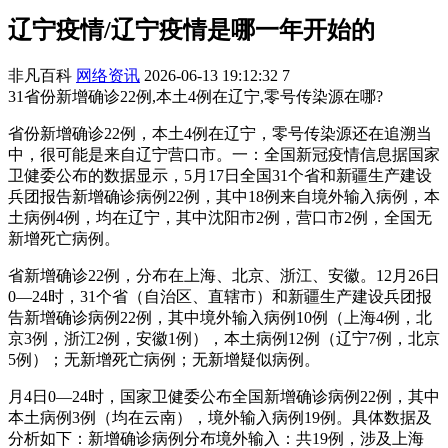
辽宁疫情/辽宁疫情是哪一年开始的
非凡百科
网络资讯
2026-06-13 19:12:32
7
31省份新增确诊22例,本土4例在辽宁,零号传染源在哪?
省份新增确诊22例，本土4例在辽宁，零号传染源还在追溯当
中，很可能是来自辽宁营口市。一：全国新冠疫情信息据国家
卫健委公布的数据显示，5月17日全国31个省和新疆生产建设
兵团报告新增确诊病例22例，其中18例来自境外输入病例，本
土病例4例，均在辽宁，其中沈阳市2例，营口市2例，全国无
新增死亡病例。
省新增确诊22例，分布在上海、北京、浙江、安徽。12月26日
0—24时，31个省（自治区、直辖市）和新疆生产建设兵团报
告新增确诊病例22例，其中境外输入病例10例（上海4例，北
京3例，浙江2例，安徽1例），本土病例12例（辽宁7例，北京
5例）；无新增死亡病例；无新增疑似病例。
月4日0—24时，国家卫健委公布全国新增确诊病例22例，其中
本土病例3例（均在云南），境外输入病例19例。具体数据及
分析如下：新增确诊病例分布境外输入：共19例，涉及上海