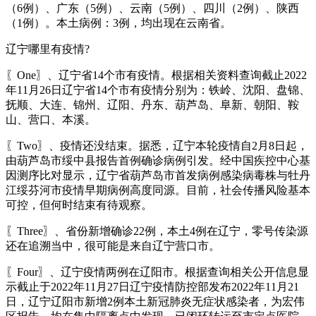
（6例）、广东（5例）、云南（5例）、四川（2例）、陕西
（1例）。本土病例：3例，均出现在云南省。
辽宁哪里有疫情?
〖One〗、辽宁省14个市有疫情。根据相关资料查询截止2022
年11月26日辽宁省14个市有疫情分别为：铁岭、沈阳、盘锦、
抚顺、大连、锦州、辽阳、丹东、葫芦岛、阜新、朝阳、鞍
山、营口、本溪。
〖Two〗、疫情还没结束。据悉，辽宁本轮疫情自2月8日起，
由葫芦岛市绥中县报告首例确诊病例引发。经中国疾控中心基
因测序比对显示，辽宁省葫芦岛市首发病例感染病毒株与牡丹
江绥芬河市疫情早期病例高度同源。目前，社会传播风险基本
可控，但何时结束有待观察。
〖Three〗、省份新增确诊22例，本土4例在辽宁，零号传染源
还在追溯当中，很可能是来自辽宁营口市。
〖Four〗、辽宁疫情两例在辽阳市。根据查询相关公开信息显
示截止于2022年11月27日辽宁疫情防控部发布2022年11月21
日，辽宁辽阳市新增2例本土新冠肺炎无症状感染者，为宏伟