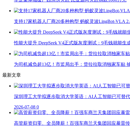
支持17家机器人厂商20多种构型 蚂蚁灵波LingBot-VLA 
性能大提升 DeepSeek V4正式版灰度测试：9毛钱就能生
为司机减负超13亿！市监局出手：货拉拉取消独家车贴 抽
最新文章
深圳理工大学拟逐步取消大学英语：AI人工智能已可替
2026-07-08
0
高管薪资归零、全员降薪！百强车商兰天集团回应暴雷传