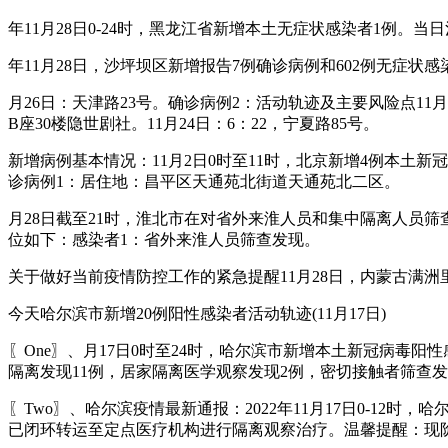
年11月28日0-24时，黑龙江省新增本土无症状感染者1例。当
年11月28日，沙坪坝区新增报告7例确诊病例和602例无症状
月26日：天津路23号。确诊病例2：活动轨迹及主要风险点11月2
B座30楼隐世剧社。11月24日：6：22，宁夏路85号。
新增病例基本情况：11月2日0时至11时，北京新增4例本
诊病例1：居住地：昌平区天通苑北街道天通苑北二区。
月28日截至21时，淮北市在对省外来淮人员和集中隔离人员
位如下：感染者1：省外来淮人员筛查发现。
关于做好当前疫情防控工作的紧急提醒11月28日，内蒙古满
今天哈尔滨市新增20例阳性感染者活动轨迹(11月17日)
〖One〗、月17日0时至24时，哈尔滨市新增本土新冠病毒阳
隔离发现11例，居家隔离医学观察发现2例，密切接触者筛查发
〖Two〗、哈尔滨疫情最新通报：2022年11月17日0-1
已闭环转运至定点医疗机构进行隔离观察治疗。温馨提醒：现