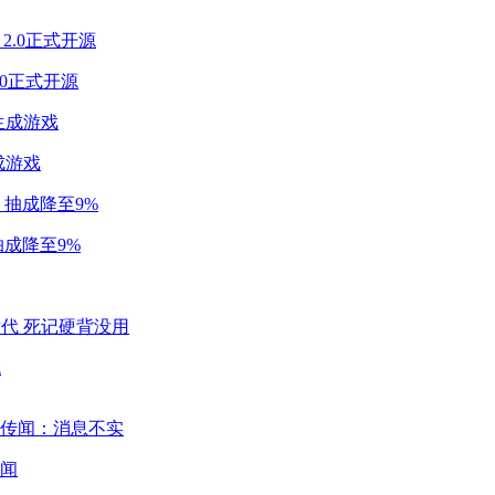
2.0正式开源
成游戏
成降至9%
代
闻