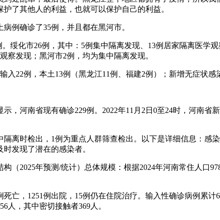
保护了其他人的利益，也就可以保护自己的利益。
病例确诊了35例，并且都在黑河市。
35例。绥化市26例，其中：5例集中隔离发现、13例居家隔离医
学观察发现；黑河市2例，均为集中隔离发现。
外输入22例，本土13例（黑龙江11例、福建2例）；新增无症状感
河南省现有确诊229例。2022年11月2日0至24时，河南省
中隔离时检出，1例为重点人群筛查检出。以下是详细信息：感
及时发现了潜在的感染者。
2025年预测/统计）总体规模：根据2024年河南常住人口978
中22例死亡，1251例出院，15例仍在住院治疗。输入性确诊病例累
56人，其中密切接触者369人。