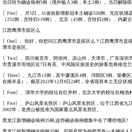
当日转为确诊病例5例（境外输入3例，本土2例）。当日解除医
〖Five〗、月5日，31省份新增新冠本土确诊526例、无症
（252例，含转归119例）、北京（43例，含转归2例）、内蒙
江西鹰潭市疫区么
〖One〗、你好，你想问江西鹰潭市是疫区么？江西鹰潭市是疫区
潭市是疫区。
〖Two〗、四川南充市、阿坝州、凉山州，天津市，广东深
市贵溪市等地区近7日有高、中风险区旅居史的旅客也将移交
〖Three〗、九江市12例，其中濂溪区4例、浔阳区3例、柴
在南丰县）。截至2022年12月8日24时，全省现有本土无症
〖Four〗、清华大学的校址在红井村，北京大学的校址在梅池
〖Five〗、庐山风景名胜区：庐山风景名胜区，位于江西省
2002年，龙虎山被批准为国家重点风景名胜区。
黑龙江新增确诊病例35例,这些确诊病例都集中在了哪些地区?
黑龙江的新增确诊病例35例，可能是因为他那里有一名确诊