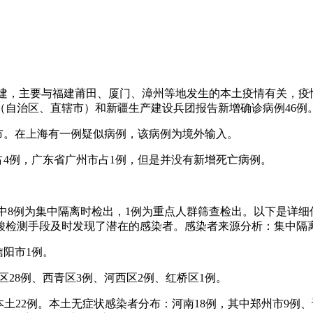
且均在福建，主要与福建莆田、厦门、漳州等地发生的本土疫情有关
个省（自治区、直辖市）和新疆生产建设兵团报告新增确诊病例46例
市。在上海有一例疑似病例，该病例为境外输入。
州占4例，广东省广州市占1例，但是并没有新增死亡病例。
其中8例为集中隔离时检出，1例为重点人群筛查检出。以下是详
酸检测手段及时发现了潜在的感染者。感染者来源分析：集中隔
信阳市1例。
区28例、西青区3例、河西区2例、红桥区1例。
，本土22例。本土无症状感染者分布：河南18例，其中郑州市9例