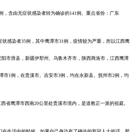
26例，含由无症状感染者转为确诊的141例。重点省份：广东
无症状感染者35例，其中鹰潭市31例，疫情较为严重，所以江西鹰
安阳市滑县，新疆伊犁州、乌鲁木齐市，陕西商洛市，江西鹰潭
。鹰潭市1例，在贵溪市。吉安市3例，均在永新县。抚州市2例，均
江西省鹰潭市西南20公里处贵溪市境内，是道教正一派的祖庭。
们在生活中的时候，如果自己身边有了确诊的新冠人士的话，那