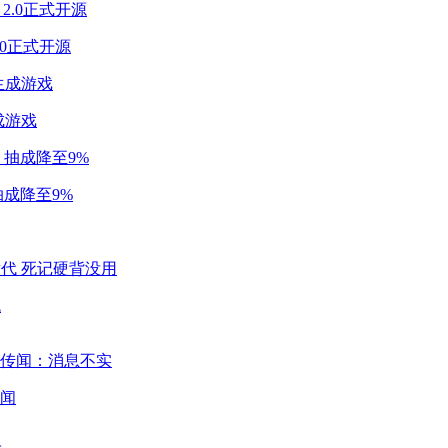
2.0正式开源
成游戏
成降至9%
代
闻