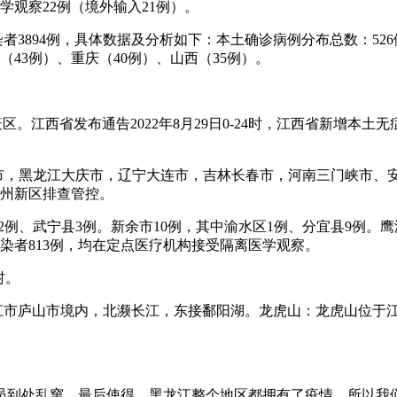
学观察22例（境外输入21例）。
状感染者3894例，具体数据及分析如下：本土确诊病例分布总数：5
古（43例）、重庆（40例）、山西（35例）。
。江西省发布通告2022年8月29日0-24时，江西省新增本土
圳市，黑龙江大庆市，辽宁大连市，吉林长春市，河南三门峡市、
兰州新区排查管控。
桑区2例、武宁县3例。新余市10例，其中渝水区1例、分宜县9例
状感染者813例，均在定点医疗机构接受隔离医学观察。
村。
九江市庐山市境内，北濒长江，东接鄱阳湖。龙虎山：龙虎山位于
人员到处乱窜，最后使得。黑龙江整个地区都拥有了疫情，所以我