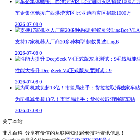
车企集体驰援广西洪涝灾区 比亚迪向灾区捐款1000万
2026-07-08
0
支持17家机器人厂商20多种构型 蚂蚁灵波LingB
2026-07-08
0
性能大提升 DeepSeek V4正式版灰度测试：9
2026-07-08
0
为司机减负超13亿！市监局出手：货拉拉取消独家车贴
2026-07-08
0
关于本站
非凡百科_分享有价值的互联网知识经验技巧资讯信息！
Copyright @ 非凡百科(www.ffidc.cn)
晋ICP备2023020349号-4