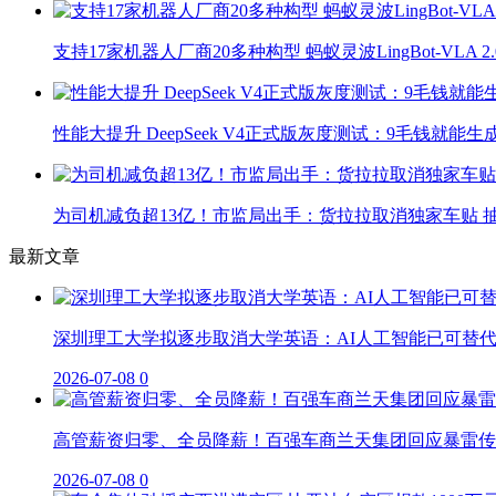
支持17家机器人厂商20多种构型 蚂蚁灵波LingBot-VLA 
性能大提升 DeepSeek V4正式版灰度测试：9毛钱就能生
为司机减负超13亿！市监局出手：货拉拉取消独家车贴 抽
最新文章
深圳理工大学拟逐步取消大学英语：AI人工智能已可替
2026-07-08
0
高管薪资归零、全员降薪！百强车商兰天集团回应暴雷传
2026-07-08
0