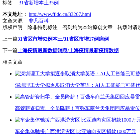
标签：
31省新增本土35例
本文地址：
http://www.ffidc.cn/33267.html
文章来源：
非凡百科
版权声明：
除非特别标注，否则均为本站原创文章，转载时请
上一篇
31省区市增62例本土/31省区市增17例病例
下一篇
上海疫情最新数据消息/上海疫情最新疫情数据
相关文章
深圳理工大学拟逐步取消大学英语：AI人工智能已可替代
高管薪资归零、全员降薪！百强车商兰天集团回应暴雷传
车企集体驰援广西洪涝灾区 比亚迪向灾区捐款1000万元