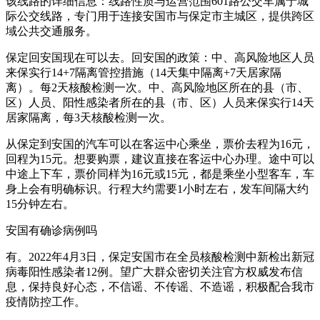
该线路的详细信息：线路性质与运营范围601路公交车属于城
际公交线路，专门用于连接安国市与保定市主城区，提供跨区
域公共交通服务。
保定回安国现在可以去。回安国的政策：中、高风险地区人员
来保实行14+7隔离管控措施（14天集中隔离+7天居家隔
离）。每2天核酸检测一次。中、高风险地区所在的县（市、
区）人员、阳性感染者所在的县（市、区）人员来保实行14天
居家隔离，每3天核酸检测一次。
从保定到安国的汽车可以在客运中心乘坐，票价去程为16元，
回程为15元。想要购票，建议直接在客运中心办理。途中可以
中途上下车，票价同样为16元或15元，都是乘坐小型客车，车
身上会有明确标识。行程大约需要1小时左右，发车间隔大约
15分钟左右。
安国有确诊病例吗
有。2022年4月3日，保定安国市在全员核酸检测中新检出新冠
病毒阳性感染者12例。望广大群众密切关注官方权威发布信
息，保持良好心态，不信谣、不传谣、不造谣，积极配合我市
疫情防控工作。