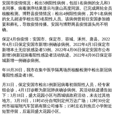
安国市疫情情况：检出5例阳性病例，包括1名病例的女儿和3
名同事。病毒测序结果显示与唐山高度同源。已完成两轮全员
核酸检测。博野县疫情情况：检出4例阳性病例，其中1名病例
的女儿就读学校出现3名阳性人员。该病例曾前往安国参加婚
宴和葬礼，导致疫情传播。安国与博野两县疫情源头尚不明
确。
保定4月份疫情：安国市、保定市、容城、涿州、唐县。2022
年4月1日保定安国市新增1例确诊病例。2022年4月3日保定市
新增本土无症状感染者53例。2022年4月06日保定安国市公布
新增5例新冠病毒阳性感染者活动轨迹。2022年4月06日保定容
城新增一例确诊病例。
年10月20日，我市在集中医学隔离场所核酸检测中检出新冠病
毒阳性感染者1例。
月31日，保定安国市检出1例新冠病毒初筛阳性人员，经专家
组会诊，4月1日诊断为新冠肺炎确诊病例。其活动轨迹通告如
下：3月18日，盛大花园小区与西城镇政府活动，未去过其他
地方。3月19日，11时45分自驾到定州万达广场；12时30分定
州市福瑞翔汽车贸易有限公司修车；15时左右到焦庄小学附近
短暂停留，后返回盛大花园小区。