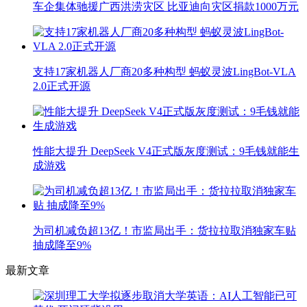
车企集体驰援广西洪涝灾区 比亚迪向灾区捐款1000万元
支持17家机器人厂商20多种构型 蚂蚁灵波LingBot-VLA
2.0正式开源
性能大提升 DeepSeek V4正式版灰度测试：9毛钱就能生
成游戏
为司机减负超13亿！市监局出手：货拉拉取消独家车贴
抽成降至9%
最新文章