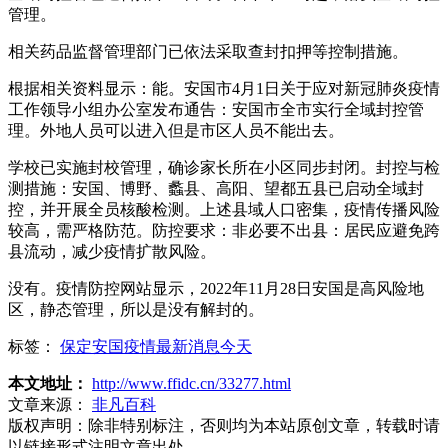
管理。
相关药品监督管理部门已依法采取查封扣押等控制措施。
根据相关资料显示：能。安国市4月1日关于应对新冠肺炎疫情
工作领导小组办公室发布通告：安国市全市实行全域封控管
理。外地人员可以进入但是市区人员不能出去。
学校已实施封校管理，确诊家长所在小区同步封闭。封控与检
测措施：安国、博野、蠡县、高阳、望都五县已启动全域封
控，并开展全员核酸检测。上述县域人口密集，疫情传播风险
较高，需严格防范。防控要求：非必要不出县：居民应避免跨
县流动，减少疫情扩散风险。
没有。疫情防控网站显示，2022年11月28日安国是高风险地
区，静态管理，所以是没有解封的。
标签：
保定安国疫情最新消息今天
本文地址：
http://www.ffidc.cn/33277.html
文章来源：
非凡百科
版权声明：
除非特别标注，否则均为本站原创文章，转载时请
以链接形式注明文章出处。