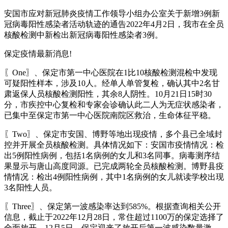
安国市应对新冠肺炎疫情工作领导小组办公室关于新增3例新
冠病毒阳性感染者活动轨迹的通告2022年4月2日，我市在全员
核酸检测中新检出新冠病毒阳性感染者3例。
保定疫情最新消息!
〖One〗、保定市第一中心医院在1比10核酸检测混检中发现
可疑阳性样本，涉及10人。经单人单管复检，确认其中2名甘
肃返保人员核酸检测阳性，其余8人阴性。10月21日15时30
分，市疾控中心复检和专家会诊确认此二人为无症状感染者，
已集中至保定市第一中心医院南院区救治，生命体征平稳。
〖Two〗、保定市安国、博野等地出现疫情，多个县已全域封
控并开展全员核酸检测。具体情况如下：安国市疫情情况：检
出5例阳性病例，包括1名病例的女儿和3名同事。病毒测序结
果显示与唐山高度同源。已完成两轮全员核酸检测。博野县疫
情情况：检出4例阳性病例，其中1名病例的女儿就读学校出现
3名阳性人员。
〖Three〗、保定第一波感染率达到585%。根据查询相关公开
信息，截止于2022年12月28日，常住超过1100万的保定选择了
全面放开，12月5日，保定迎来了放开后第一波感染数量激