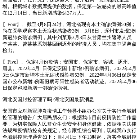
增。根据城市数据库提供的数据，保定第一波感染的最高峰值
在12月14日，当日新增感染达37万人。
〖Four〗、截至3月8日24时，河北省现有本土确诊病例50例；
尚在医学观察本土无症状感染者3例。3月8日，涿州市发现3例
新冠肺炎确诊病例，其中刘某系3月3日从甘肃兰州返涿人员，
李某某、曾某某系刘某回到涿州的密接人员，均在集中隔离点
检出。
〖Five〗、保定4月份疫情：安国市、保定市、容城、涿州、
唐县。2022年4月1日保定安国市新增1例确诊病例。2022年4月
3日保定市新增本土无症状感染者53例。2022年4月06日保定安
国市公布新增5例新冠病毒阳性感染者活动轨迹。2022年4月06
日保定容城新增一例确诊病例。
河北安国封控管理了吗?河北安国最新消息
安国市应对新冠肺炎疫情工作领导小组办公室关于实行全域封
控管理的通告广大居民朋友们：根据我市目前疫情防控工作需
要，为切实保障人民群众生命安全和身体健康，依据相关法律
法规和疫情防控有关规定，经专家组综合研判，现就我市实行
全域封控管理通告如下：自4月1日下午13时起，落实全域封控