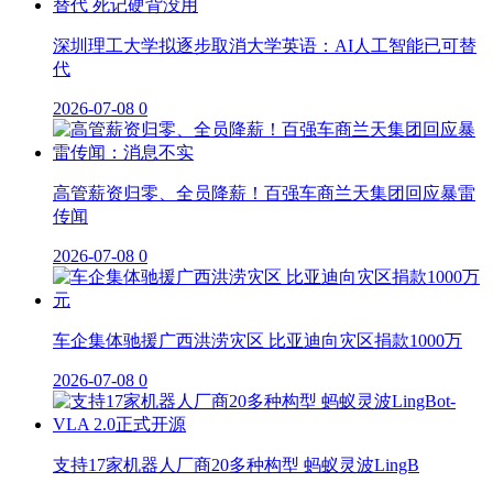
深圳理工大学拟逐步取消大学英语：AI人工智能已可替
代
2026-07-08
0
高管薪资归零、全员降薪！百强车商兰天集团回应暴雷
传闻
2026-07-08
0
车企集体驰援广西洪涝灾区 比亚迪向灾区捐款1000万
2026-07-08
0
支持17家机器人厂商20多种构型 蚂蚁灵波LingB