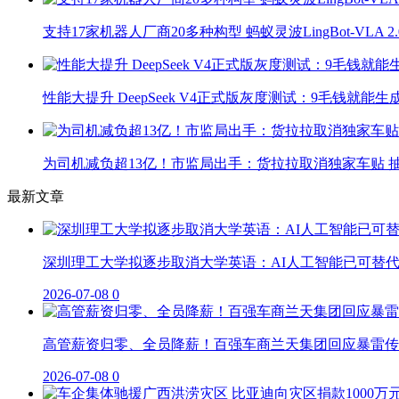
支持17家机器人厂商20多种构型 蚂蚁灵波LingBot-VLA 
性能大提升 DeepSeek V4正式版灰度测试：9毛钱就能生
为司机减负超13亿！市监局出手：货拉拉取消独家车贴 抽
最新文章
深圳理工大学拟逐步取消大学英语：AI人工智能已可替
2026-07-08
0
高管薪资归零、全员降薪！百强车商兰天集团回应暴雷传
2026-07-08
0