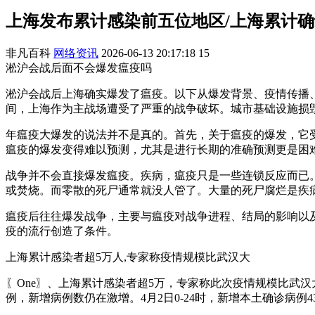
上海发布累计感染前五位地区/上海累计
非凡百科
网络资讯
2026-06-13 20:17:18
15
淞沪会战后面不会爆发瘟疫吗
淞沪会战后上海确实爆发了瘟疫。以下从爆发背景、疫情传播、
间，上海作为主战场遭受了严重的战争破坏。城市基础设施损
年瘟疫大爆发的说法并不是真的。首先，关于瘟疫的爆发，它
瘟疫的爆发变得难以预测，尤其是进行长期的准确预测更是困
战争并不会直接爆发瘟疫。疾病，瘟疫只是一些连锁反应而已
或焚烧。而零散的死尸通常就没人管了。大量的死尸腐烂是疾
瘟疫后往往爆发战争，主要与瘟疫对战争进程、结局的影响以
疫的流行创造了条件。
上海累计感染者超5万人,专家称疫情规模比武汉大
〖One〗、上海累计感染者超5万，专家称此次疫情规模比武
例，新增病例数仍在激增。4月2日0-24时，新增本土确诊病例43