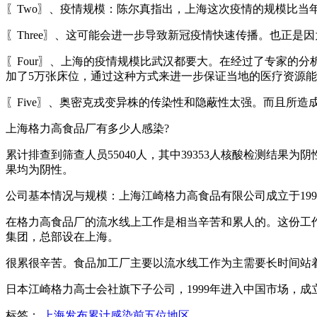
〖Two〗、疫情规模：陈尔真指出，上海这次疫情的规模比当
〖Three〗、这可能会进一步导致新冠疫情快速传播。也正
〖Four〗、上海的疫情规模比武汉都要大。在经过了专家的
加了5万张床位，通过这种方式来进一步保证当地的医疗资源
〖Five〗、奥密克戎变异株的传染性和隐蔽性太强。而且所
上海格力高食品厂有多少人感染?
累计排查到筛查人员55040人，其中39353人核酸检测结果
果均为阴性。
公司基本情况与规模：上海江崎格力高食品有限公司成立于19
在格力高食品厂的流水线上工作是相当辛苦和累人的。这份工
集团，总部设在上海。
很累很辛苦。食品加工厂主要以流水线工作为主需要长时间站
日本江崎格力高士会社旗下子公司，1999年进入中国市场，
标签：
上海发布累计感染前五位地区