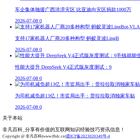
车企集体驰援广西洪涝灾区 比亚迪向灾区捐款1000万
2026-07-08
0
支持17家机器人厂商20多种构型 蚂蚁灵波LingB
2026-07-08
0
性能大提升 DeepSeek V4正式版灰度测试：9
2026-07-08
0
为司机减负超13亿！市监局出手：货拉拉取消独家车贴
2026-07-08
0
关于本站
非凡百科_分享有价值的互联网知识经验技巧资讯信息！
Copyright @ 非凡百科(www.ffidc.cn)
晋ICP备2023020349号-4