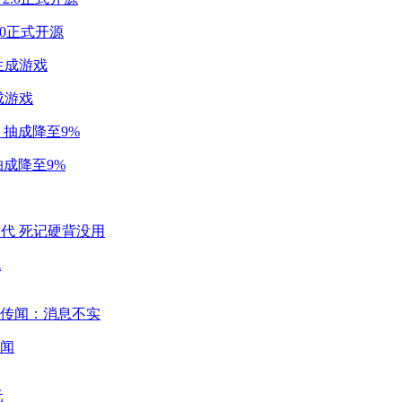
2.0正式开源
成游戏
成降至9%
代
闻