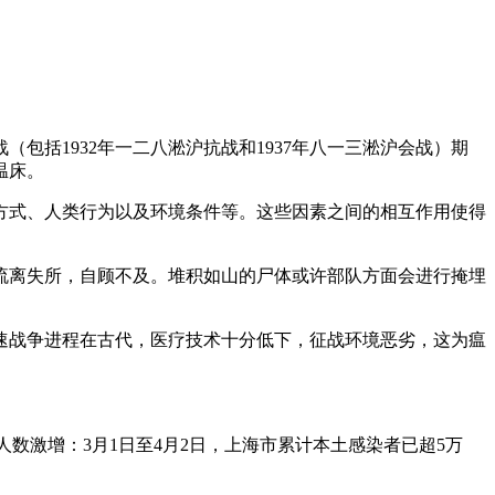
括1932年一二八淞沪抗战和1937年八一三淞沪会战）期
温床。
方式、人类行为以及环境条件等。这些因素之间的相互作用使得
流离失所，自顾不及。堆积如山的尸体或许部队方面会进行掩埋
速战争进程在古代，医疗技术十分低下，征战环境恶劣，这为瘟
数激增：3月1日至4月2日，上海市累计本土感染者已超5万