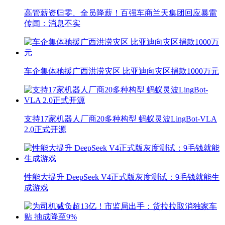
高管薪资归零、全员降薪！百强车商兰天集团回应暴雷
传闻：消息不实
车企集体驰援广西洪涝灾区 比亚迪向灾区捐款1000万元
支持17家机器人厂商20多种构型 蚂蚁灵波LingBot-VLA
2.0正式开源
性能大提升 DeepSeek V4正式版灰度测试：9毛钱就能生
成游戏