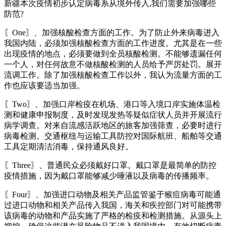
新疆本次疫情初步认定病毒系从境外传入,我们需要加强哪些
防范?
〖One〗、加强核酸检查方面的工作。为了防止外来病毒进入
我国内陆，必须加强核酸检查方面的工作进度。尤其是在一些
出现疫情的地点，必须要做到全员核酸检测。不能够遗漏任何
一个人，对任何故意不做核酸检测的人员给予严厉处罚。展开
流调工作。除了加强核酸检查工作以外，我认为流量方面的工
作也应该要适当加强。
〖Two〗、加强口岸检疫在机场、港口等入境口岸实施体温检
测和健康申报制度，及时发现发热等疑似症状人员并开展流行
病学调查。对来自流感活跃地区的旅客加强筛查，必要时进行
病毒检测。交通枢纽与运输工具防控对国际航班、船舶等交通
工具定期清洁消毒，保持通风良好。
〖Three〗、普通民众必须戴好口罩。戴口罩是最简单的防控
疫情措施，因为戴口罩能够减少唾液以及病毒的传播频率。
〖Four〗、加强进口动物及相关产品监管鉴于猴痘病毒可能通
过进口动物和相关产品传入我国，海关和疾控部门对可能携带
该病毒的动物和产品实施了严格的检疫和检测措施。从源头上