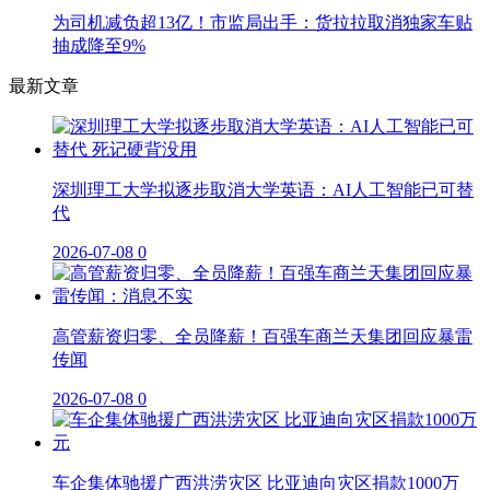
为司机减负超13亿！市监局出手：货拉拉取消独家车贴
抽成降至9%
最新文章
深圳理工大学拟逐步取消大学英语：AI人工智能已可替
代
2026-07-08
0
高管薪资归零、全员降薪！百强车商兰天集团回应暴雷
传闻
2026-07-08
0
车企集体驰援广西洪涝灾区 比亚迪向灾区捐款1000万