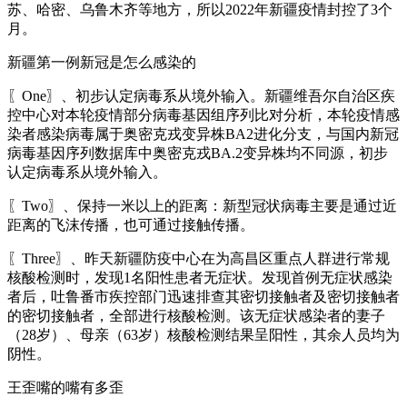
苏、哈密、乌鲁木齐等地方，所以2022年新疆疫情封控了3个
月。
新疆第一例新冠是怎么感染的
〖One〗、初步认定病毒系从境外输入。新疆维吾尔自治区疾
控中心对本轮疫情部分病毒基因组序列比对分析，本轮疫情感
染者感染病毒属于奥密克戎变异株BA2进化分支，与国内新冠
病毒基因序列数据库中奥密克戎BA.2变异株均不同源，初步
认定病毒系从境外输入。
〖Two〗、保持一米以上的距离：新型冠状病毒主要是通过近
距离的飞沫传播，也可通过接触传播。
〖Three〗、昨天新疆防疫中心在为高昌区重点人群进行常规
核酸检测时，发现1名阳性患者无症状。发现首例无症状感染
者后，吐鲁番市疾控部门迅速排查其密切接触者及密切接触者
的密切接触者，全部进行核酸检测。该无症状感染者的妻子
（28岁）、母亲（63岁）核酸检测结果呈阳性，其余人员均为
阴性。
王歪嘴的嘴有多歪