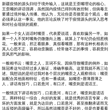
新疆疫情的源头归结于境外输入，这就是王歪嘴理论的核心。
王歪嘴的讲话强调，虽然国内疫情已得到有效控制，但病毒主
要通过境外输入传播。他认为，无论你是否接受这个观点，都
必须承认这一事实。他的言论反映了对于疫情源头的深入思考
和对社会现状的观察。
如果一个女人说话时嘴歪，代表爱说谎，喜欢欺骗另一半。如
果一个人不笑时嘴角仍微微向上翘，就算上了年纪仍会招惹桃
花。一般来说，邪正看眼鼻、真假看嘴唇，那有这种长相表示
其人心思不正，容易动歪脑筋，经常做不正的事情，容易受到
歪风邪气的影响。
一般相书云：嘴歪之人，言词不实。因病导致嘴歪的例外，如
陈冠希这句话经过多人验证，准确率极高。这里我就不再三论
述。我想说的是经过我对各个层次的嘴歪之人观察得出：嘴歪
如配合其他面相特征，也有一番成就。如嘴歪+唇薄唇薄之
人，讲话有技巧，口若悬河，有口才。嘴歪则是谎话王。
一般情况下讲话有技巧，口若悬河，有口才。嘴歪则是谎话
王。两样特征一综合，向好的发展，就是优秀的语言专家，向
坏的方面发展，就是为达目的，口若悬河、甚至推翻承诺而无
法反驳的高级骗子。所以虽然说嘴歪是不好的，但是也要看看