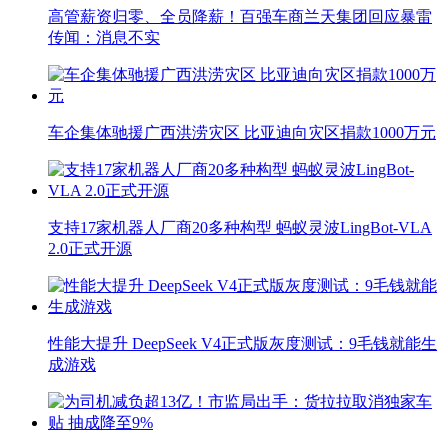
高管薪资归零、全员降薪！百强车商兰天集团回应暴雷
传闻：消息不实
车企集体驰援广西洪涝灾区 比亚迪向灾区捐款1000万元
支持17家机器人厂商20多种构型 蚂蚁灵波LingBot-VLA
2.0正式开源
性能大提升 DeepSeek V4正式版灰度测试：9毛钱就能生
成游戏