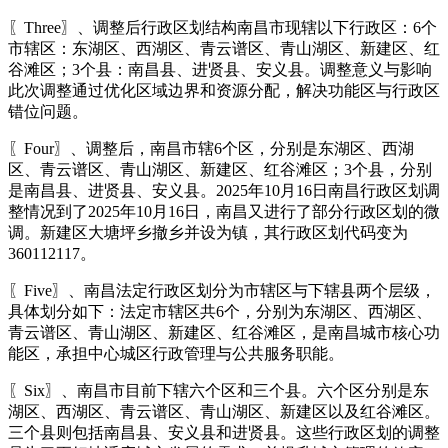
〖Three〗、调整后行政区划结构南昌市现辖以下行政区：6个
市辖区：东湖区、西湖区、青云谱区、青山湖区、新建区、红
谷滩区；3个县：南昌县、进贤县、安义县。调整意义与影响
此次调整通过优化区域边界和资源分配，解决功能区与行政区
错位问题。
〖Four〗、调整后，南昌市辖6个区，分别是东湖区、西湖
区、青云谱区、青山湖区、新建区、红谷滩区；3个县，分别
是南昌县、进贤县、安义县。2025年10月16日南昌行政区划调
整情况到了2025年10月16日，南昌又进行了部分行政区划的微
调。新建区大塘坪乡撤乡并设为镇，其行政区划代码变为
360112117。
〖Five〗、南昌法定行政区划分为市辖区与下辖县两个层级，
具体划分如下：法定市辖区共6个，分别为东湖区、西湖区、
青云谱区、青山湖区、新建区、红谷滩区，是南昌城市核心功
能区，承担中心城区行政管理与公共服务职能。
〖Six〗、南昌市目前下辖六个区和三个县。六个区分别是东
湖区、西湖区、青云谱区、青山湖区、新建区以及红谷滩区。
三个县则包括南昌县、安义县和进贤县。这些行政区划的调整