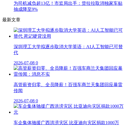
为司机减负超13亿！市监局出手：货拉拉取消独家车贴
抽成降至9%
最新文章
深圳理工大学拟逐步取消大学英语：AI人工智能已可替
代
2026-07-08
0
高管薪资归零、全员降薪！百强车商兰天集团回应暴雷
传闻
2026-07-08
0
车企集体驰援广西洪涝灾区 比亚迪向灾区捐款1000万