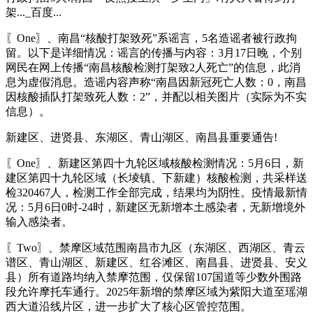
架..._百度...
〖One〗、南昌“核酸打架致死”系谣言，5名造谣者被行政拘
留。以下是详细情况：谣言的传播与内容：3月17日晚，个别
网民在网上传播“南昌核酸检测打架致2人死亡”的信息，此消
息为虚假消息。造谣内容声称“南昌因新冠死亡人数：0，南昌
因核酸插队打架致死人数：2”，并配以相关图片（实际为不实
信息）。
新建区、进贤县、东湖区、青山湖区、南昌县重要通告!
〖One〗、新建区第四十九轮区域核酸检测情况：5月6日，新
建区第四十九轮区域（长堎镇、下新建）核酸检测，共采样送
检320467人，检测工作全部完成，结果均为阴性。疫情最新情
况：5月6日0时-24时，新建区无新增本土感染者，无新增境外
输入感染者。
〖Two〗、禁摩区域范围南昌市九区（东湖区、西湖区、青云
谱区、青山湖区、新建区、红谷滩区、南昌县、进贤县、安义
县）所有道路均纳入禁摩范围，仅保留107国道等少数外围路
段允许摩托车通行。2025年新增的禁摩区域为紫阳大道至瑶湖
西大道沿线片区，进一步扩大了核心区管控范围。