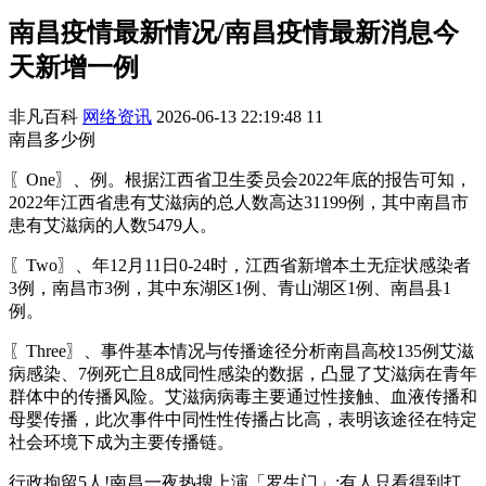
南昌疫情最新情况/南昌疫情最新消息今
天新增一例
非凡百科
网络资讯
2026-06-13 22:19:48
11
南昌多少例
〖One〗、例。根据江西省卫生委员会2022年底的报告可知，
2022年江西省患有艾滋病的总人数高达31199例，其中南昌市
患有艾滋病的人数5479人。
〖Two〗、年12月11日0-24时，江西省新增本土无症状感染者
3例，南昌市3例，其中东湖区1例、青山湖区1例、南昌县1
例。
〖Three〗、事件基本情况与传播途径分析南昌高校135例艾滋
病感染、7例死亡且8成同性感染的数据，凸显了艾滋病在青年
群体中的传播风险。艾滋病病毒主要通过性接触、血液传播和
母婴传播，此次事件中同性性传播占比高，表明该途径在特定
社会环境下成为主要传播链。
行政拘留5人!南昌一夜热搜上演「罗生门」:有人只看得到打