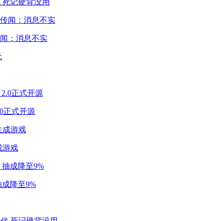
 死记硬背没用
闻：消息不实
2.0正式开源
成游戏
成降至9%