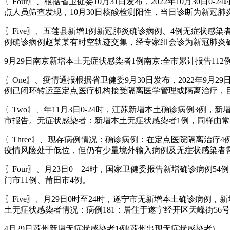
〖Four〗、根据省卫健委10月31日发布，2022年10月3
点人员筛查发现，10月30日核酸检测阳性，当日诊断为新冠肺
〖Five〗、五莲县新增1例新冠肺炎确诊病例、4例无症状感染
例确诊病例赵某某有时空轨迹交集，经专家组会诊为新冠肺炎
9月29日南京新增本土无症状感染者1例南京:全市累计报告112例本
〖One〗、疫情通报根据省卫健委9月30日发布，2022年9
例已闭环转运至定点医疗机构接受隔离医学管理或隔离治疗，
〖Two〗、年11月3日0-24时，江苏新增本土确诊病例3
市报告。无症状感染者：新增本土无症状感染者1例，同样由
〖Three〗、现存病例情况：确诊病例：在定点医院隔离治疗
疫情风险处于低位，但仍有少量境外输入病例及无症状感染者
〖Four〗、月23日0—24时，国家卫健委报告新增确诊病例
门市11例、莆田市4例。
〖Five〗、月29日0时至24时，遂宁市无新增本土确诊病例
土无症状感染者情况：病例181：居住于遂宁经开区天峰街56
4月29日苏州新增无症状感染者1例(苏州出现无症状感染者)