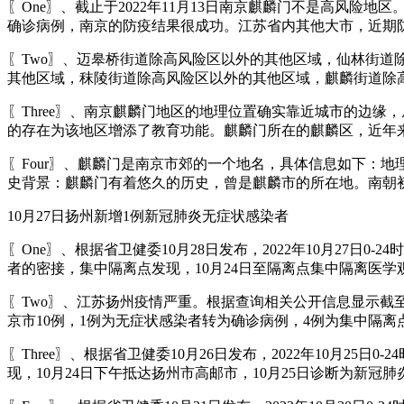
〖One〗、截止于2022年11月13日南京麒麟门不是高风险地
确诊病例，南京的防疫结果很成功。江苏省内其他大市，近期防
〖Two〗、迈皋桥街道除高风险区以外的其他区域，仙林街
其他区域，秣陵街道除高风险区以外的其他区域，麒麟街道除
〖Three〗、南京麒麟门地区的地理位置确实靠近城市的边
的存在为该地区增添了教育功能。麒麟门所在的麒麟区，近年
〖Four〗、麒麟门是南京市郊的一个地名，具体信息如下：
史背景：麒麟门有着悠久的历史，曾是麒麟市的所在地。南朝
10月27日扬州新增1例新冠肺炎无症状感染者
〖One〗、根据省卫健委10月28日发布，2022年10月27
者的密接，集中隔离点发现，10月24日至隔离点集中隔离医
〖Two〗、江苏扬州疫情严重。根据查询相关公开信息显示截至10
京市10例，1例为无症状感染者转为确诊病例，4例为集中隔离
〖Three〗、根据省卫健委10月26日发布，2022年10月
现，10月24日下午抵达扬州市高邮市，10月25日诊断为新冠