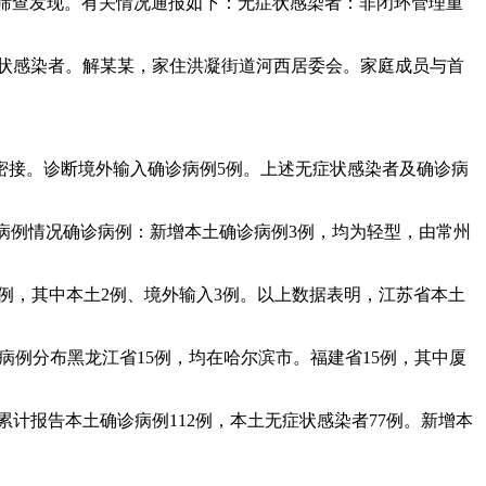
重点人员筛查发现。有关情况通报如下：无症状感染者：非闭环管理重
例无症状感染者。解某某，家住洪凝街道河西居委会。家庭成员与首
性人员密接。诊断境外输入确诊病例5例。上述无症状感染者及确诊病
新增病例情况确诊病例：新增本土确诊病例3例，均为轻型，由常州
5例，其中本土2例、境外输入3例。以上数据表明，江苏省本土
本土病例分布黑龙江省15例，均在哈尔滨市。福建省15例，其中厦
宁累计报告本土确诊病例112例，本土无症状感染者77例。新增本