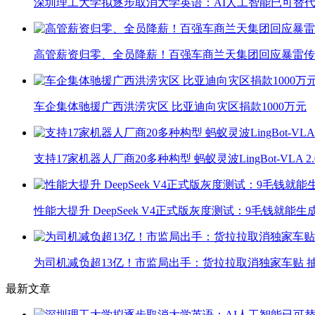
深圳理工大学拟逐步取消大学英语：AI人工智能已可替代
高管薪资归零、全员降薪！百强车商兰天集团回应暴雷传
车企集体驰援广西洪涝灾区 比亚迪向灾区捐款1000万元
支持17家机器人厂商20多种构型 蚂蚁灵波LingBot-VLA 
性能大提升 DeepSeek V4正式版灰度测试：9毛钱就能生
为司机减负超13亿！市监局出手：货拉拉取消独家车贴 抽
最新文章