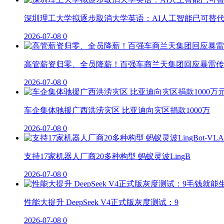
深圳理工大学拟逐步取消大学英语：AI人工智能已可替
2026-07-08
0
高管薪资归零、全员降薪！百强车商兰天集团回应暴雷传
2026-07-08
0
车企集体驰援广西洪涝灾区 比亚迪向灾区捐款1000万
2026-07-08
0
支持17家机器人厂商20多种构型 蚂蚁灵波LingB
2026-07-08
0
性能大提升 DeepSeek V4正式版灰度测试：9
2026-07-08
0