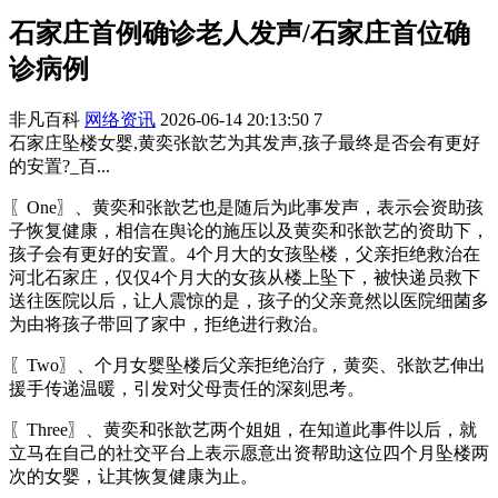
石家庄首例确诊老人发声/石家庄首位确
诊病例
非凡百科
网络资讯
2026-06-14 20:13:50
7
石家庄坠楼女婴,黄奕张歆艺为其发声,孩子最终是否会有更好
的安置?_百...
〖One〗、黄奕和张歆艺也是随后为此事发声，表示会资助孩
子恢复健康，相信在舆论的施压以及黄奕和张歆艺的资助下，
孩子会有更好的安置。4个月大的女孩坠楼，父亲拒绝救治在
河北石家庄，仅仅4个月大的女孩从楼上坠下，被快递员救下
送往医院以后，让人震惊的是，孩子的父亲竟然以医院细菌多
为由将孩子带回了家中，拒绝进行救治。
〖Two〗、个月女婴坠楼后父亲拒绝治疗，黄奕、张歆艺伸出
援手传递温暖，引发对父母责任的深刻思考。
〖Three〗、黄奕和张歆艺两个姐姐，在知道此事件以后，就
立马在自己的社交平台上表示愿意出资帮助这位四个月坠楼两
次的女婴，让其恢复健康为止。