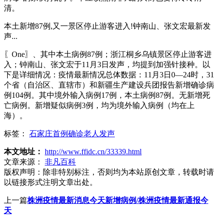
清。
本土新增87例,又一景区停止游客进入!钟南山、张文宏最新发
声...
〖One〗、其中本土病例87例；浙江桐乡乌镇景区停止游客进
入；钟南山、张文宏于11月3日发声，均提到加强针接种。以
下是详细情况：疫情最新情况总体数据：11月3日0—24时，31
个省（自治区、直辖市）和新疆生产建设兵团报告新增确诊病
例104例。其中境外输入病例17例，本土病例87例。无新增死
亡病例。新增疑似病例3例，均为境外输入病例（均在上
海）。
标签：
石家庄首例确诊老人发声
本文地址：
http://www.ffidc.cn/33339.html
文章来源：
非凡百科
版权声明：
除非特别标注，否则均为本站原创文章，转载时请
以链接形式注明文章出处。
上一篇
株洲疫情最新消息今天新增病例/株洲疫情最新通报今
天