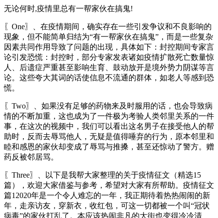
无论何时,疫情里总有一帮家伙在搞鬼!
〖One〗、在疫情期间，确实存在一些引发争议和不良影响的
现象，但不能简单归结为“有一帮家伙在搞鬼”，而是一些复杂
因素共同作用导致了问题的出现，具体如下：封控期间专家言
论引发恐慌：封控时，部分专家发表诸如疫情扩散死亡数量惊
人、后遗症严重甚至影响生育、鼓动放开是境外势力阴谋等言
论。这些夸大其词的话使信息不流通的群体，如老人等感到恐
慌。
〖Two〗、如果没有足够的药物来及时服用的话，也会导致病
情的不断加重，这也成为了一件极为考验人类邻里关系的一件
事，在这次的视频中，我们可以看出这名男子在接受他人的帮
助时，反而去辱骂他人，无疑是值得唾弃的行为，原本邻里和
睦和感恩的家伙却变成了辱骂与推搡，甚至还惊动了警方。赠
药反被邻居骂。
〖Three〗、以下是我帮大家整理的关于疫情征文（精选15
篇），欢迎大家借鉴与参考，希望对大家有所帮助。疫情征文
篇12020年是一个令人难忘的一年，我正期待着热热闹闹的新
年，走亲访友，穿新衣，收红包，可这一切都被一个叫“冠状
病毒”的家伙打乱了。本应该热闹非凡的大街也变得冷冷清