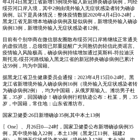
年4月4日黑龙江省新增13例境外输入新冠肺炎确诊病例，均经
绥芬河口岸入境，其中2例由境外输入无症状感染者转为确诊
病例。以下是具体情况：整体疫情数据2020年4月4日0-24时，
黑龙江省无新增本地确诊病例及疑似病例，新增境外输入确诊
病例13例，新增境外输入无症状感染者12例。
目前有个别华商在微信朋友圈散布绥芬河口岸将继续正常通关
的虚假消息，总领馆已郑重提醒广大同胞切勿轻信此类谣言。
疫情输入风险极高，确诊病例持续增加通过莫斯科-符拉迪沃
斯托克-绥芬河路线输入黑龙江省的新冠肺炎确诊病例已累计
达59例，均为中国籍。
据黑龙江省卫生健康委员会通报：2023年4月15日0-24时。黑
龙江省新增境外输入确诊病例16例（境外输入无症状感染者转
为确诊病例2例），均为中国籍，从俄罗斯输入。潍坊男子杜
某，35岁，回国确诊！确诊病例行程轨迹公布：杜某，男，35
岁，中国籍，常住地：山东省潍坊市。
国家卫健委:26日新增确诊35例,其中本土13例
〖One〗、月26日0—24时，国家卫健委公布新增确诊病例35
例，其中境外输入22例，本土13例（黑龙江11例、福建2
例）；新增无症状感染者20例（境外输入17例，本土3例，均