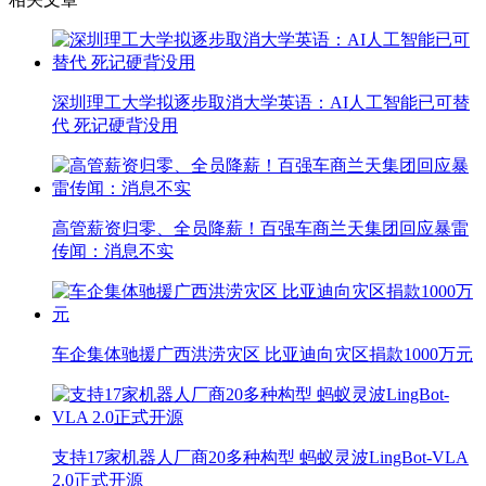
深圳理工大学拟逐步取消大学英语：AI人工智能已可替
代 死记硬背没用
高管薪资归零、全员降薪！百强车商兰天集团回应暴雷
传闻：消息不实
车企集体驰援广西洪涝灾区 比亚迪向灾区捐款1000万元
支持17家机器人厂商20多种构型 蚂蚁灵波LingBot-VLA
2.0正式开源