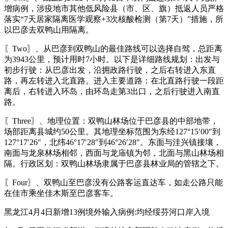
增病例，涉疫地市其他低风险县（市、区、旗）抵返人员严格
落实“7天居家隔离医学观察+3次核酸检测（第7天）”措施，所
以巴彦去双鸭山用隔离。
〖Two〗、从巴彦到双鸭山的最佳路线可以选择自驾，总距离
为3943公里，预计用时7小时。以下是详细路线规划：出发与
初步行驶：从巴彦出发，沿拥政路行驶，之后右转进入东直
路，再左转进入北直路。进入主要道路：在北直路行驶一段距
离后，右转进入环岛，由环岛走第3出口，之后行驶进入南直
路。
〖Three〗、地理位置：双鸭山林场位于巴彦县的中部地带，
场部距离县城约50公里。其地理坐标范围为东经127°15′00″到
127°17′26″，北纬46°17′28″到46°26′28″。东面与洼兴镇接壤，
南面与龙泉林场相邻，西面与龙庙镇为邻，北面与黑山林场相
隔。行政区划：双鸭山林场隶属于巴彦县林业局的管辖之下。
〖Four〗、双鸭山至巴彦没有公路客运直达车，如走公路只能
在佳市乘坐佳木斯至巴彦客车。
黑龙江4月4日新增13例境外输入病例:均经绥芬河口岸入境