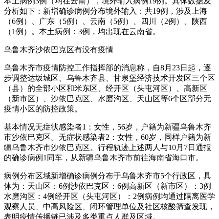
本土病例3例（均在云南），境外输入病例19例。具体数据及
分析如下：新增确诊病例分布境外输入：共19例，涉及上海
（6例）、广东（5例）、云南（5例）、四川（2例）、陕西
（1例）。本土病例：3例，均出现在云南省。
乌鲁木齐沙依巴克区有没有疫情
乌鲁木齐市疫情防控工作指挥部的消息称，自8月23日起，逐
步调整达坂城区、乌鲁木齐县、甘泉堡经济技术开发区三个区
（县）的全部小区和米东区、经开区（头屯河区）、高新区
（新市区）、沙依巴克区、水磨沟区、天山区等6个区部分无
疫情小区的防控政策。
基本情况无症状感染者1：女性，56岁，户籍为新疆乌鲁木齐
市沙依巴克区。无症状感染者2：女性，60岁，同样户籍为新
疆乌鲁木齐市沙依巴克区。行程轨迹上述两人与10月7日通报
的确诊病例1同车，从新疆乌鲁木齐市前往海南省海口市。
病例分布区域新增确诊病例分布于乌鲁木齐市5个行政区，具
体为：天山区：6例沙依巴克区：6例高新区（新市区）：3例
水磨沟区：4例经开区（头屯河区）：2例病例均通过隔离医学
观察人员、中高风险区、闭环管理单位及社区核酸筛查发现，
表明疫情传播链已涉及多类重点人群及区域。