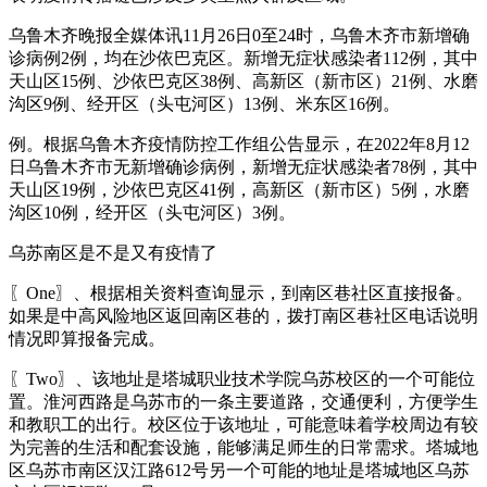
乌鲁木齐晚报全媒体讯11月26日0至24时，乌鲁木齐市新增确
诊病例2例，均在沙依巴克区。新增无症状感染者112例，其中
天山区15例、沙依巴克区38例、高新区（新市区）21例、水磨
沟区9例、经开区（头屯河区）13例、米东区16例。
例。根据乌鲁木齐疫情防控工作组公告显示，在2022年8月12
日乌鲁木齐市无新增确诊病例，新增无症状感染者78例，其中
天山区19例，沙依巴克区41例，高新区（新市区）5例，水磨
沟区10例，经开区（头屯河区）3例。
乌苏南区是不是又有疫情了
〖One〗、根据相关资料查询显示，到南区巷社区直接报备。
如果是中高风险地区返回南区巷的，拨打南区巷社区电话说明
情况即算报备完成。
〖Two〗、该地址是塔城职业技术学院乌苏校区的一个可能位
置。淮河西路是乌苏市的一条主要道路，交通便利，方便学生
和教职工的出行。校区位于该地址，可能意味着学校周边有较
为完善的生活和配套设施，能够满足师生的日常需求。塔城地
区乌苏市南区汉江路612号另一个可能的地址是塔城地区乌苏