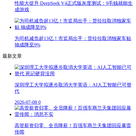
性能大提升 DeepSeek V4正式版灰度测试：9毛钱就能生
成游戏
为司机减负超13亿！市监局出手：货拉拉取消独家车贴
抽成降至9%
最新文章
深圳理工大学拟逐步取消大学英语：AI人工智能已可替
代
2026-07-08
0
高管薪资归零、全员降薪！百强车商兰天集团回应暴雷
传闻