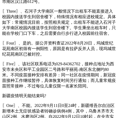
市南区汉江路612号。
〖Three〗、石河子大学南区一般情况下出租车不能直接进入
校园内接送学生到宿舍楼下，特殊情况有相应进校规定。具体
如下：常规情况目前，按照相关规定，出租车不能进入石河子
大学南区校园内接送学生到宿舍楼下。学生乘坐出租车时，只
能在学校门口下车，之后需要自行步行进入校园前往宿舍。
〖Four〗、是的。据公开资料查证2022年8月20日，坞城世纪
花苑南区初筛有一例阳性，原因是有拉萨反并人员，现坞城世
纪花苑南区已被封控。
〖Five〗、该社区联系电话为029-84362702，接种点地址为西
安市未央区和平工业园区二号路和平丽苑-南区东北侧约80
米。不同疫苗接种安排有差异：同一社区在疫情期间，新冠疫
苗接种工作继续暂停，具体恢复时间另行通知；而儿童常规疫
苗照常接种，不过每位儿童仅限一名家长陪同。
新疆疫情明天能结束吗?
〖One〗、不能。2022年9月11日0至24时，新疆维吾尔自治区
新增本土无症状感染者转确诊病例4例，其中，乌鲁木齐市天
山区2例、水磨沟区2例。自2022年9月12日10时起，在全市实