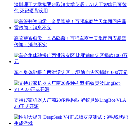
深圳理工大学拟逐步取消大学英语：AI人工智能已可替
代 死记硬背没用
高管薪资归零、全员降薪！百强车商兰天集团回应暴雷
传闻：消息不实
车企集体驰援广西洪涝灾区 比亚迪向灾区捐款1000万元
支持17家机器人厂商20多种构型 蚂蚁灵波LingBot-VLA
2.0正式开源