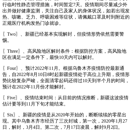
行临时性静态管理措施，时间暂定7天。疫情期间尽量减少外
出并做好健康监测，关注自己及家人的身体状况，如若出现发
热、咳嗽、乏力、呼吸困难等症状，请佩戴口罩及时到附近的
正规医疗机构发热门诊就诊。
〖Two〗、新疆已经基本实现解封，但疫情形势依然需要警
惕。
〖Three〗、高风险地区解封条件：根据防控方案，高风险地
区在满足一定条件下，最快10天内可以解封。
〖Four〗、预计2022年11月。根据乌鲁木齐疫情防控最新通
告，自2022年8月10日8时起新疆疫情处于高位上升期，疫情形
势比较复杂严峻，全面清零起码还得过10天到半个月的时间，
预计在2022年11月份才能解封。
〖Five〗、疫情结束时间：从目前的情况推断，新疆这波疫情
估计要等到11月下旬才能结束。
〖Six〗、新疆的疫情是从2020年开始的，断断续续的零星出
现。其中乌鲁木齐市经历了三次封城，第一次，2020年1月27
日，解封，3月4日。第二次，7月17日凌晨，解封9月2曰。