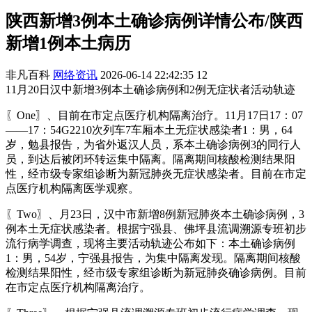
陕西新增3例本土确诊病例详情公布/陕西
新增1例本土病历
非凡百科
网络资讯
2026-06-14 22:42:35
12
11月20日汉中新增3例本土确诊病例和2例无症状者活动轨迹
〖One〗、目前在市定点医疗机构隔离治疗。11月17日17：07
——17：54G2210次列车7车厢本土无症状感染者1：男，64
岁，勉县报告，为省外返汉人员，系本土确诊病例3的同行人
员，到达后被闭环转运集中隔离。隔离期间核酸检测结果阳
性，经市级专家组诊断为新冠肺炎无症状感染者。目前在市定
点医疗机构隔离医学观察。
〖Two〗、月23日，汉中市新增8例新冠肺炎本土确诊病例，3
例本土无症状感染者。根据宁强县、佛坪县流调溯源专班初步
流行病学调查，现将主要活动轨迹公布如下：本土确诊病例
1：男，54岁，宁强县报告，为集中隔离发现。隔离期间核酸
检测结果阳性，经市级专家组诊断为新冠肺炎确诊病例。目前
在市定点医疗机构隔离治疗。