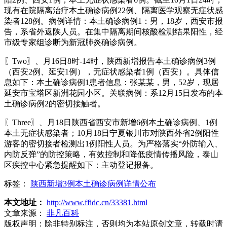
现有在院隔离治疗本土确诊病例22例、隔离医学观察无症状感
染者128例。病例详情：本土确诊病例1：男，18岁，西安市报
告，系省外返陕人员。在集中隔离期间核酸检测结果阳性，经
市级专家组诊断为新冠肺炎确诊病例。
〖Two〗、月16日8时-14时，陕西新增报告本土确诊病例3例
（西安2例、延安1例），无症状感染者1例（西安）。具体信
息如下：本土确诊病例1患者信息：张某某，男，52岁，现居
延安市宝塔区新洲花园小区。关联病例：系12月15日发布的本
土确诊病例2的密切接触者。
〖Three〗、月18日陕西省西安市新增6例本土确诊病例、1例
本土无症状感染者；10月18日宁夏银川市对陕西外省2例阳性
游客的密切接者检测出1例阳性人员。为严格落实“外防输入、
内防反弹”的防控策略，有效控制和降低疫情传播风险，泰山
区疾控中心紧急提醒如下：主动登记报备。
标签：
陕西新增3例本土确诊病例详情公布
本文地址：
http://www.ffidc.cn/33381.html
文章来源：
非凡百科
版权声明：
除非特别标注，否则均为本站原创文章，转载时请