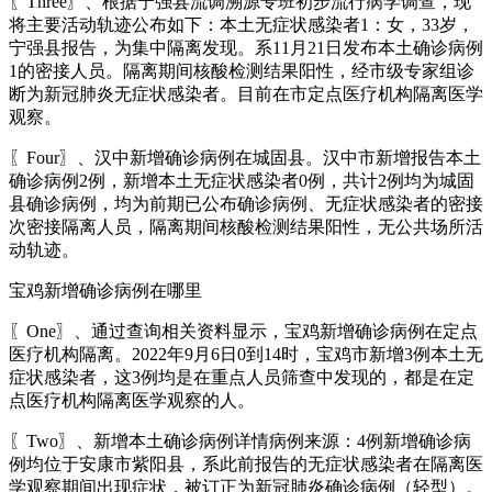
〖Three〗、根据宁强县流调溯源专班初步流行病学调查，现
将主要活动轨迹公布如下：本土无症状感染者1：女，33岁，
宁强县报告，为集中隔离发现。系11月21日发布本土确诊病例
1的密接人员。隔离期间核酸检测结果阳性，经市级专家组诊
断为新冠肺炎无症状感染者。目前在市定点医疗机构隔离医学
观察。
〖Four〗、汉中新增确诊病例在城固县。汉中市新增报告本土
确诊病例2例，新增本土无症状感染者0例，共计2例均为城固
县确诊病例，均为前期已公布确诊病例、无症状感染者的密接
次密接隔离人员，隔离期间核酸检测结果阳性，无公共场所活
动轨迹。
宝鸡新增确诊病例在哪里
〖One〗、通过查询相关资料显示，宝鸡新增确诊病例在定点
医疗机构隔离。2022年9月6日0到14时，宝鸡市新增3例本土无
症状感染者，这3例均是在重点人员筛查中发现的，都是在定
点医疗机构隔离医学观察的人。
〖Two〗、新增本土确诊病例详情病例来源：4例新增确诊病
例均位于安康市紫阳县，系此前报告的无症状感染者在隔离医
学观察期间出现症状，被订正为新冠肺炎确诊病例（轻型）。