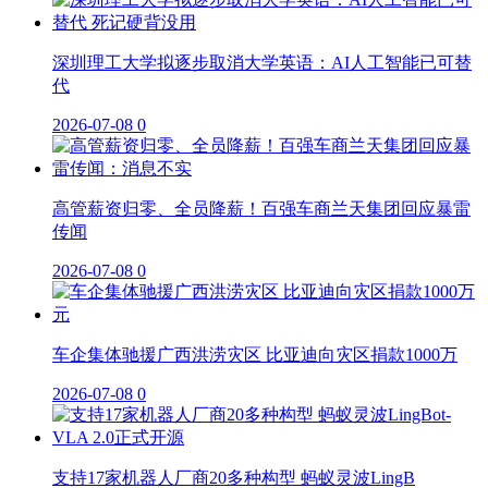
深圳理工大学拟逐步取消大学英语：AI人工智能已可替
代
2026-07-08
0
高管薪资归零、全员降薪！百强车商兰天集团回应暴雷
传闻
2026-07-08
0
车企集体驰援广西洪涝灾区 比亚迪向灾区捐款1000万
2026-07-08
0
支持17家机器人厂商20多种构型 蚂蚁灵波LingB