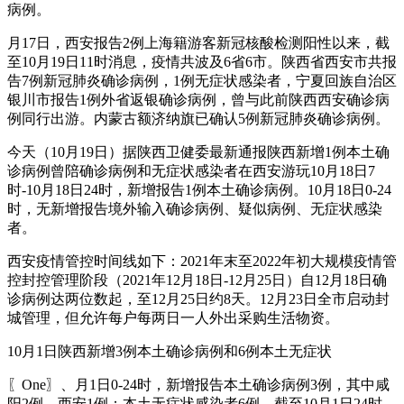
病例。
月17日，西安报告2例上海籍游客新冠核酸检测阳性以来，截
至10月19日11时消息，疫情共波及6省6市。陕西省西安市共报
告7例新冠肺炎确诊病例，1例无症状感染者，宁夏回族自治区
银川市报告1例外省返银确诊病例，曾与此前陕西西安确诊病
例同行出游。内蒙古额济纳旗已确认5例新冠肺炎确诊病例。
今天（10月19日）据陕西卫健委最新通报陕西新增1例本土确
诊病例曾陪确诊病例和无症状感染者在西安游玩10月18日7
时-10月18日24时，新增报告1例本土确诊病例。10月18日0-24
时，无新增报告境外输入确诊病例、疑似病例、无症状感染
者。
西安疫情管控时间线如下：2021年末至2022年初大规模疫情管
控封控管理阶段（2021年12月18日-12月25日）自12月18日确
诊病例达两位数起，至12月25日约8天。12月23日全市启动封
城管理，但允许每户每两日一人外出采购生活物资。
10月1日陕西新增3例本土确诊病例和6例本土无症状
〖One〗、月1日0-24时，新增报告本土确诊病例3例，其中咸
阳2例、西安1例；本土无症状感染者6例。截至10月1日24时，