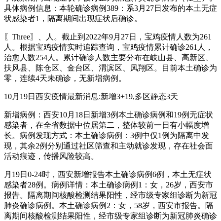
具体病例信息：本轮确诊病例389：系3月27日发布的本土无症
状感染者1，隔离期间出现症状后确诊。
〖Three〗、人。截止到2022年9月27日，宝鸡疫情人数为261
人。根据宝鸡疫情实时追踪查询，宝鸡疫情累计确诊261人，
治愈人数254人。累计确诊人数主要分布在岐山县、高新区、
扶风县、陈仓区、金台区、渭滨区、凤翔区。目前本土确诊为
零，连续4天未确诊，无新增病例。
10月19日西安疫情最新消息:新增3+19,多区静态3天
新增病例：西安10月18日新增3例本土确诊病例和19例无症状
感染者，在全省数据中位居第二，整体较前一日有小幅度增
长。病例发现方式：本土确诊病例：3例中仅1例为隔离中发
现，其余2例分别通过社区筛查和主动就诊发现，存在社会面
活动痕迹，传播风险较高。
月19日0-24时，西安新增报告本土确诊病例6例，本土无症状
感染者28例。病例详情：本土确诊病例1：女，26岁，西安市
报告。隔离期间核酸检测结果阳性，经市级专家组诊断为新冠
肺炎确诊病例。本土确诊病例2：女，58岁，西安市报告。隔
离期间核酸检测结果阳性，经市级专家组诊断为新冠肺炎确诊