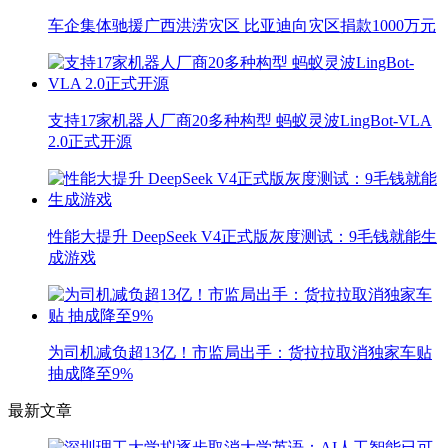
车企集体驰援广西洪涝灾区 比亚迪向灾区捐款1000万元
支持17家机器人厂商20多种构型 蚂蚁灵波LingBot-VLA
2.0正式开源
性能大提升 DeepSeek V4正式版灰度测试：9毛钱就能生
成游戏
为司机减负超13亿！市监局出手：货拉拉取消独家车贴
抽成降至9%
最新文章