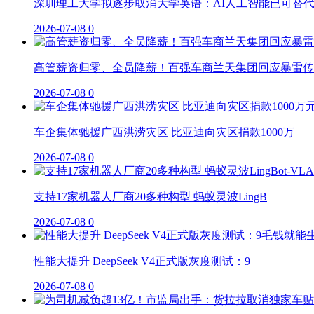
深圳理工大学拟逐步取消大学英语：AI人工智能已可替
2026-07-08
0
高管薪资归零、全员降薪！百强车商兰天集团回应暴雷传
2026-07-08
0
车企集体驰援广西洪涝灾区 比亚迪向灾区捐款1000万
2026-07-08
0
支持17家机器人厂商20多种构型 蚂蚁灵波LingB
2026-07-08
0
性能大提升 DeepSeek V4正式版灰度测试：9
2026-07-08
0