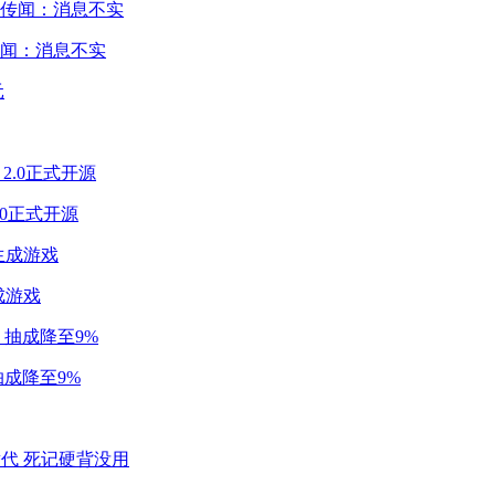
闻：消息不实
2.0正式开源
成游戏
成降至9%