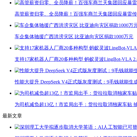
高管薪资归零、全员降薪！百强车商兰天集团回应暴雷传
车企集体驰援广西洪涝灾区 比亚迪向灾区捐款1000万元
支持17家机器人厂商20多种构型 蚂蚁灵波LingBot-VLA 
性能大提升 DeepSeek V4正式版灰度测试：9毛钱就能生
为司机减负超13亿！市监局出手：货拉拉取消独家车贴 抽
最新文章