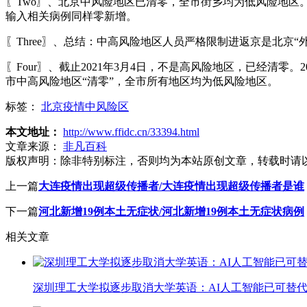
〖Two〗、北京中风险地区已清零，全市街乡均为低风险地区
输入相关病例同样零新增。
〖Three〗、总结：中高风险地区人员严格限制进返京是北京
〖Four〗、截止2021年3月4日，不是高风险地区，已经清
市中高风险地区“清零”，全市所有地区均为低风险地区。
标签：
北京疫情中风险区
本文地址：
http://www.ffidc.cn/33394.html
文章来源：
非凡百科
版权声明：
除非特别标注，否则均为本站原创文章，转载时请
上一篇
大连疫情出现超级传播者/大连疫情出现超级传播者是谁
下一篇
河北新增19例本土无症状/河北新增19例本土无症状病例
相关文章
深圳理工大学拟逐步取消大学英语：AI人工智能已可替代