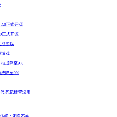
2.0正式开源
成游戏
成降至9%
代