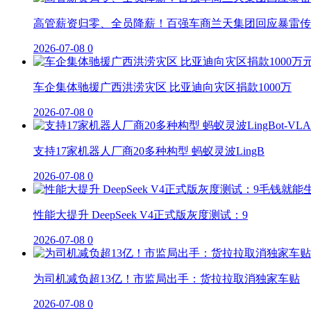
高管薪资归零、全员降薪！百强车商兰天集团回应暴雷传
2026-07-08
0
车企集体驰援广西洪涝灾区 比亚迪向灾区捐款1000万
2026-07-08
0
支持17家机器人厂商20多种构型 蚂蚁灵波LingB
2026-07-08
0
性能大提升 DeepSeek V4正式版灰度测试：9
2026-07-08
0
为司机减负超13亿！市监局出手：货拉拉取消独家车贴
2026-07-08
0