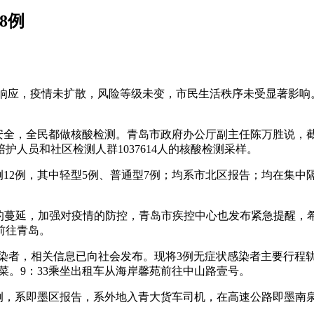
8例
急响应，疫情未扩散，风险等级未变，市民生活秩序未受显著影响
民安全，全民都做核酸检测。青岛市政府办公厅副主任陈万胜说，截至
护人员和社区检测人群1037614人的核酸检测采样。
确诊病例12例，其中轻型5例、普通型7例；均系市北区报告；均在
情的蔓延，加强对疫情的防控，青岛市疾控中心也发布紧急提醒
前往青岛。
症状感染者，相关信息已向社会发布。现将3例无症状感染者主要行程
买菜。9：33乘坐出租车从海岸馨苑前往中山路壹号。
病例1例，系即墨区报告，系外地入青大货车司机，在高速公路即墨