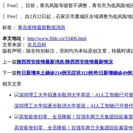
〖Four〗、目前，青岛风险等级暂不调整，青岛市为低风险地
〖Five〗、自2月22日起，石家庄市藁城区全域调整为低风
标签：
青岛疫情最新数据消息
本文地址：
http://www.ffidc.cn/33406.html
文章来源：
非凡百科
版权声明：
除非特别标注，否则均为本站原创文章，转载时请
上一篇
陕西西安疫情最新消息/陕西西安疫情最新情况
下一篇
昨日新增本土确诊214例无症状312例/昨日新增确诊49例
相关文章
深圳理工大学拟逐步取消大学英语：AI人工智能已可替代
高管薪资归零、全员降薪！百强车商兰天集团回应暴雷传