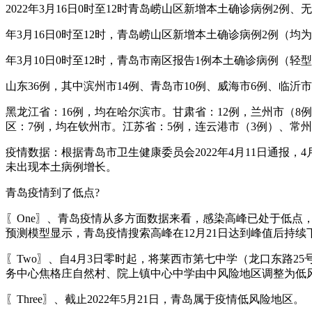
2022年3月16日0时至12时青岛崂山区新增本土确诊病例2例、无症
年3月16日0时至12时，青岛崂山区新增本土确诊病例2例（均
年3月10日0时至12时，青岛市南区报告1例本土确诊病例（
山东36例，其中滨州市14例、青岛市10例、威海市6例、临沂
黑龙江省：16例，均在哈尔滨市。甘肃省：12例，兰州市（8
区：7例，均在钦州市。江苏省：5例，连云港市（3例）、常州
疫情数据：根据青岛市卫生健康委员会2022年4月11日通报
未出现本土病例增长。
青岛疫情到了低点?
〖One〗、青岛疫情从多方面数据来看，感染高峰已处于低
预测模型显示，青岛疫情搜索高峰在12月21日达到峰值后持续下
〖Two〗、自4月3日零时起，将莱西市第七中学（龙口东路
务中心焦格庄自然村、院上镇中心中学由中风险地区调整为低
〖Three〗、截止2022年5月21日，青岛属于疫情低风险地区。