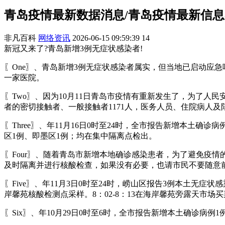
青岛疫情最新数据消息/青岛疫情最新信息
非凡百科
网络资讯
2026-06-15 09:59:39
14
新冠又来了?青岛新增3例无症状感染者!
〖One〗、青岛新增3例无症状感染者属实，但当地已启动应
一家医院。
〖Two〗、因为10月11日青岛市疫情有重新发生了，为了人
者的密切接触者、一般接触者1171人，医务人员、住院病人及陪
〖Three〗、年11月16日0时至24时，全市报告新增本土
区1例、即墨区1例；均在集中隔离点检出。
〖Four〗、随着青岛市新增本地确诊感染患者，为了避免疫
及时隔离并进行核酸检查，如果没有必要，也请市民不要随意
〖Five〗、年11月3日0时至24时，崂山区报告3例本土无
岸馨苑核酸检测点采样。8：02-8：13在海岸馨苑旁露天市场
〖Six〗、年10月29日0时至6时，全市报告新增本土确诊