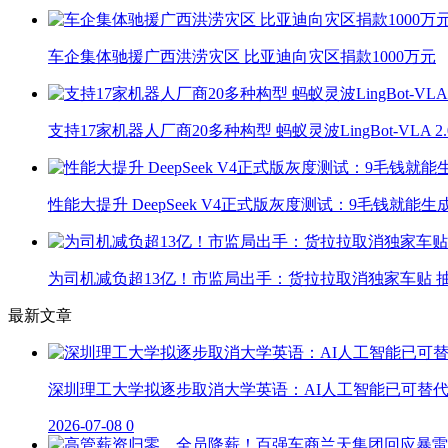
车企集体驰援广西洪涝灾区 比亚迪向灾区捐款1000万元
支持17家机器人厂商20多种构型 蚂蚁灵波LingBot-VLA 
性能大提升 DeepSeek V4正式版灰度测试：9毛钱就能生
为司机减负超13亿！市监局出手：货拉拉取消独家车贴 抽
最新文章
深圳理工大学拟逐步取消大学英语：AI人工智能已可替
2026-07-08
0