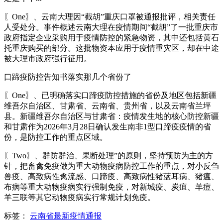
〖One〗、云南大理因“截胡”重庆口罩被通报批评，相关责任
人受处分。事件概述云南大理在疫情期间“截胡”了一批重庆市
政府指定企业采购用于疫情防控的紧急物资，其中还包括黄石
托重庆购买的部分。这批物资本应用于疫情重灾区，却在中途
被大理市政府强行征用。
口蹄疫防控告知书落实那几个省份了
〖One〗、已明确落实口蹄疫防控措施的省份及地区包括新疆
维吾尔自治区、甘肃省、云南省、贵州省，以及云南省兰坪
县。新疆维吾尔自治区与甘肃省：疫情发生地的核心防控新疆
和甘肃作为2026年3月28日确认发生南非1型口蹄疫疫情的省
份，是防控工作的重点区域。
〖Two〗、群防群治、果断处理”的原则，坚持预防为主的方
针，把畜禽免疫做为重大动物疫病防控工作的重点，对小反刍
兽疫、高致病性禽流感、口蹄疫、高致病性猪蓝耳病、猪瘟、
布病等重大动物疫病实行强制免疫，对新城疫、炭疽、羊痘、
羊三联等其它动物疫病实行常规计划免疫。
标签：
云南省最新疫情通报