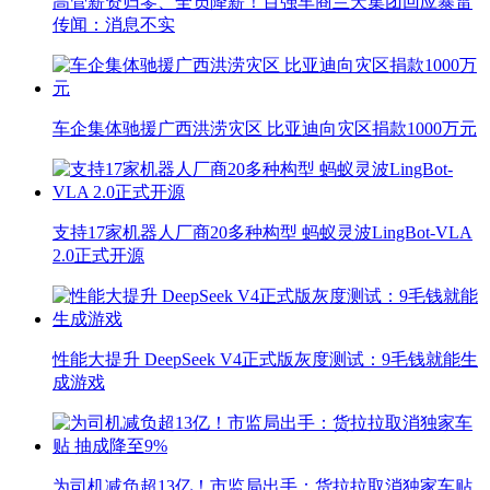
高管薪资归零、全员降薪！百强车商兰天集团回应暴雷
传闻：消息不实
车企集体驰援广西洪涝灾区 比亚迪向灾区捐款1000万元
支持17家机器人厂商20多种构型 蚂蚁灵波LingBot-VLA
2.0正式开源
性能大提升 DeepSeek V4正式版灰度测试：9毛钱就能生
成游戏
为司机减负超13亿！市监局出手：货拉拉取消独家车贴