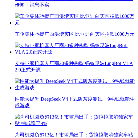
传闻：消息不实
车企集体驰援广西洪涝灾区 比亚迪向灾区捐款1000万元
支持17家机器人厂商20多种构型 蚂蚁灵波LingBot-VLA
2.0正式开源
性能大提升 DeepSeek V4正式版灰度测试：9毛钱就能生
成游戏
为司机减负超13亿！市监局出手：货拉拉取消独家车贴