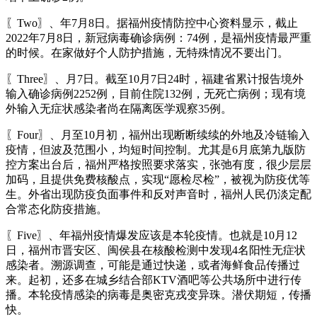
〖Two〗、年7月8日。据福州疫情防控中心资料显示，截止
2022年7月8日，新冠病毒确诊病例：74例，是福州疫情最严重
的时候。在家做好个人防护措施，无特殊情况不要出门。
〖Three〗、月7日。截至10月7日24时，福建省累计报告境外
输入确诊病例2252例，目前住院132例，无死亡病例；现有境
外输入无症状感染者尚在隔离医学观察35例。
〖Four〗、月至10月初，福州出现断断续续的外地及冷链输入
疫情，但波及范围小，均短时间控制。尤其是6月底第九版防
控方案出台后，福州严格按照要求落实，张弛有度，很少层层
加码，且提供免费核酸点，实现“愿检尽检”，被视为防疫优等
生。外省出现防疫负面事件和反对声音时，福州人民仍淡定配
合常态化防疫措施。
〖Five〗、年福州疫情爆发应该是本轮疫情。也就是10月12
日，福州市晋安区、闽侯县在核酸检测中发现4名阳性无症状
感染者。溯源调查，可能是通过快递，或者海鲜食品传播过
来。起初，还多在城乡结合部KTV酒吧等公共场所中进行传
播。本轮疫情感染的病毒是奥密克戎变异珠。潜伏期短，传播
快。