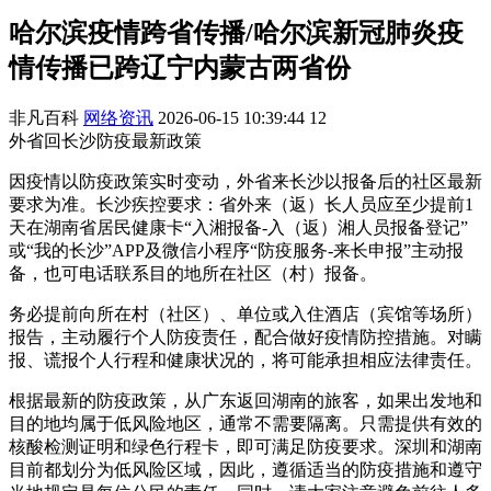
哈尔滨疫情跨省传播/哈尔滨新冠肺炎疫
情传播已跨辽宁内蒙古两省份
非凡百科
网络资讯
2026-06-15 10:39:44
12
外省回长沙防疫最新政策
因疫情以防疫政策实时变动，外省来长沙以报备后的社区最新
要求为准。长沙疾控要求：省外来（返）长人员应至少提前1
天在湖南省居民健康卡“入湘报备-入（返）湘人员报备登记”
或“我的长沙”APP及微信小程序“防疫服务-来长申报”主动报
备，也可电话联系目的地所在社区（村）报备。
务必提前向所在村（社区）、单位或入住酒店（宾馆等场所）
报告，主动履行个人防疫责任，配合做好疫情防控措施。对瞒
报、谎报个人行程和健康状况的，将可能承担相应法律责任。
根据最新的防疫政策，从广东返回湖南的旅客，如果出发地和
目的地均属于低风险地区，通常不需要隔离。只需提供有效的
核酸检测证明和绿色行程卡，即可满足防疫要求。深圳和湖南
目前都划分为低风险区域，因此，遵循适当的防疫措施和遵守