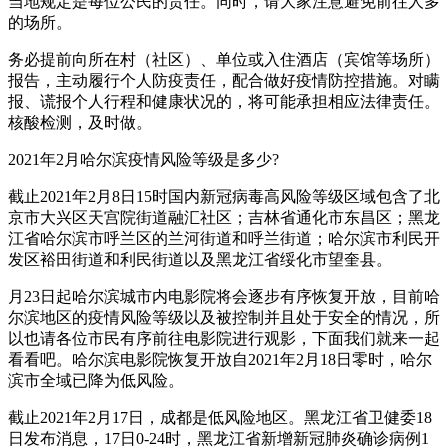
当地规定是每位公民的责任。同时，请大家注意避免前往人多
的场所。
务必提前向所在村（社区）、单位或入住酒店（宾馆等场所）
报告，主动履行个人防疫责任，配合做好疫情防控措施。对瞒
报、谎报个人行程和健康状况的，将可能承担相应法律责任。
核酸检测，及时做。
2021年2月哈尔滨疫情风险等级是多少?
截止2021年2月8日15时国内新冠病毒高风险等级区域包含了北
京市大兴区天宫院街道融汇社区；吉林省通化市东昌区；黑龙
江省哈尔滨市呼兰区的兰河街道和呼兰街道；哈尔滨市利民开
发区裕田街道和利民街道以及黑龙江省绥化市望奎县。
月23日起哈尔滨城市内电影院将会逐步有序恢复开放，目前哈
尔滨地区的疫情风险等级以及被控制并且处于安全的情况，所
以也请各位市民有序前往电影院进行观影，下面我们就来一起
看看吧。哈尔滨电影院恢复开放自2021年2月18日零时，哈尔
滨市全域已降为低风险。
截止2021年2月17日，成都是低风险地区。黑龙江省卫健委18
日发布消息，17日0-24时，黑龙江省新增新冠肺炎确诊病例1