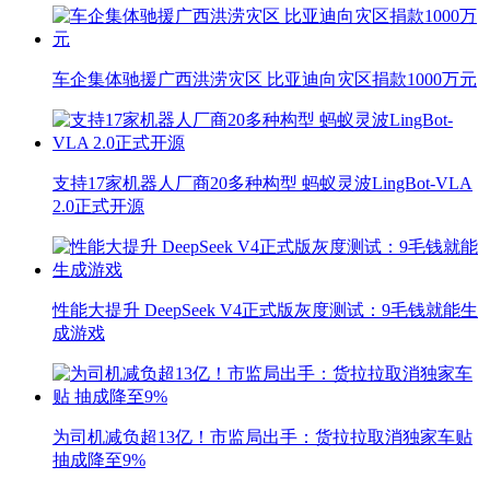
车企集体驰援广西洪涝灾区 比亚迪向灾区捐款1000万元
支持17家机器人厂商20多种构型 蚂蚁灵波LingBot-VLA
2.0正式开源
性能大提升 DeepSeek V4正式版灰度测试：9毛钱就能生
成游戏
为司机减负超13亿！市监局出手：货拉拉取消独家车贴
抽成降至9%