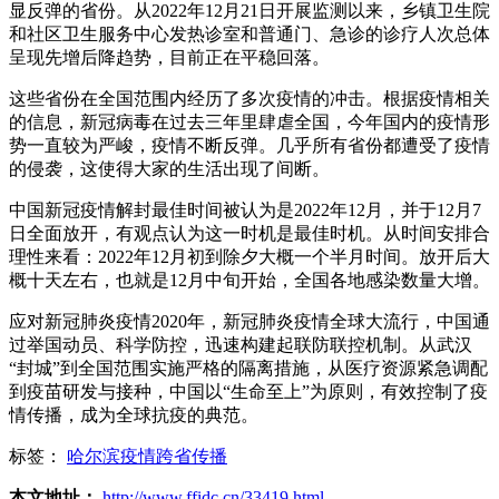
显反弹的省份。从2022年12月21日开展监测以来，乡镇卫生院
和社区卫生服务中心发热诊室和普通门、急诊的诊疗人次总体
呈现先增后降趋势，目前正在平稳回落。
这些省份在全国范围内经历了多次疫情的冲击。根据疫情相关
的信息，新冠病毒在过去三年里肆虐全国，今年国内的疫情形
势一直较为严峻，疫情不断反弹。几乎所有省份都遭受了疫情
的侵袭，这使得大家的生活出现了间断。
中国新冠疫情解封最佳时间被认为是2022年12月，并于12月7
日全面放开，有观点认为这一时机是最佳时机。从时间安排合
理性来看：2022年12月初到除夕大概一个半月时间。放开后大
概十天左右，也就是12月中旬开始，全国各地感染数量大增。
应对新冠肺炎疫情2020年，新冠肺炎疫情全球大流行，中国通
过举国动员、科学防控，迅速构建起联防联控机制。从武汉
“封城”到全国范围实施严格的隔离措施，从医疗资源紧急调配
到疫苗研发与接种，中国以“生命至上”为原则，有效控制了疫
情传播，成为全球抗疫的典范。
标签：
哈尔滨疫情跨省传播
本文地址：
http://www.ffidc.cn/33419.html