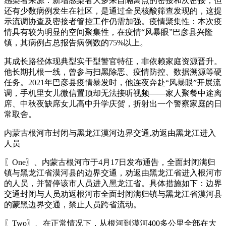
感染者来源：新增感染者大多来自隔离点的密接和次密接，但
还有少数病例发生在社区，是通过全员核酸筛查发现的，这提
示流调协查及密接者管控工作仍需加强。疫情聚集性：本次疫
情具有较为明显的空间聚集性，在疫情“风暴眼”巴彦县兴隆
镇，其病例占总报告病例数的75%以上。
其成长路径体现典型实干型警官特征，非依赖家庭资源晋升。
他长期扎根一线，曾参与扫黑除恶、疫情防控、数据溯源等硬
任务。2021年巴彦县疫情暴发时，他连夜奔赴“风暴眼”开展流
调，手机里女儿微信置顶却无法接听视频——家人聚餐中途离
席、中秋夜缺席女儿高中升学庆贺，折射出一个警察家庭的日
常取舍。
内蒙古根河市封闭与黑龙江漠河边界交通,劝返由黑龙江进入
人员
〖One〗、内蒙古根河市于4月17日发布通告，全面封闭满归
镇与黑龙江省漠河县的边界交通，劝返由黑龙江省进入根河市
的人员，并暂停该市人员进入黑龙江省。具体措施如下：边界
交通封闭与人员劝返根河市全面封闭满归镇与黑龙江省漠河县
的蒙黑边界交通，禁止人员跨省流动。
〖Two〗、在正常情况下，从根河到漠河400多公里全部在大