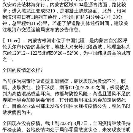
兴安岭茫茫林海穿行，内蒙古区域S204是沥青路面，路比较
窄；进入黑龙江变成S219，是混凝土浇筑路面。此外，根河
到漠河每日有1趟列车通行，行驶时间约54分钟-2小时38分
钟，总里程约315公里。若想了解道路具体通行时间，建议关
注根河市交通运输局发布的公告信息。
〖Three〗、内蒙古根河市位于中国北疆，是内蒙古自治区呼
伦贝尔市代管的县级市，地处大兴安岭北段西坡，地理坐标为
东经120°12～122°5北纬50°20～52°30，为中国纬度最高的城市
之一。
全国的疫情怎么样?
当前多为弱毒呼吸道型非洲猪瘟，症状表现为发烧不吃、咳
喘、皮肤发红、拉干球便，病毒CT值在28-35之间，极易被误
判为高热混感或蓝耳病。传播与防控风险：高温且通风不足的
养殖环境会加剧病毒传播，打针或滥用抗生素会加速病猪死
亡。目前农业农村部未发布全国性大规模疫情公告，整体仍以
散发病例为主。
全国现在没有疫情。截止到2023年3月7日，全国疫情继续保持
平稳态势。各地疫情均处于局部零星散发状态，未发现疫情明