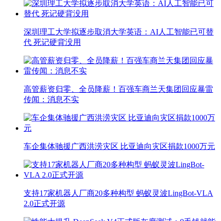
深圳理工大学拟逐步取消大学英语：AI人工智能已可替
代 死记硬背没用
高管薪资归零、全员降薪！百强车商兰天集团回应暴雷
传闻：消息不实
车企集体驰援广西洪涝灾区 比亚迪向灾区捐款1000万元
支持17家机器人厂商20多种构型 蚂蚁灵波LingBot-VLA
2.0正式开源