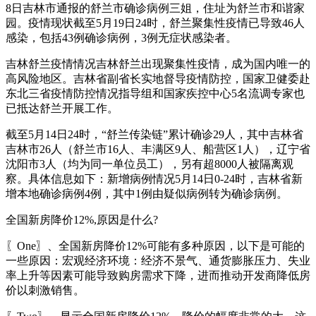
8日吉林市通报的舒兰市确诊病例三姐，住址为舒兰市和谐家
园。疫情现状截至5月19日24时，舒兰聚集性疫情已导致46人
感染，包括43例确诊病例，3例无症状感染者。
吉林舒兰疫情情况吉林舒兰出现聚集性疫情，成为国内唯一的
高风险地区。吉林省副省长实地督导疫情防控，国家卫健委赴
东北三省疫情防控情况指导组和国家疾控中心5名流调专家也
已抵达舒兰开展工作。
截至5月14日24时，“舒兰传染链”累计确诊29人，其中吉林省
吉林市26人（舒兰市16人、丰满区9人、船营区1人），辽宁省
沈阳市3人（均为同一单位员工），另有超8000人被隔离观
察。具体信息如下：新增病例情况5月14日0-24时，吉林省新
增本地确诊病例4例，其中1例由疑似病例转为确诊病例。
全国新房降价12%,原因是什么?
〖One〗、全国新房降价12%可能有多种原因，以下是可能的
一些原因：宏观经济环境：经济不景气、通货膨胀压力、失业
率上升等因素可能导致购房需求下降，进而推动开发商降低房
价以刺激销售。