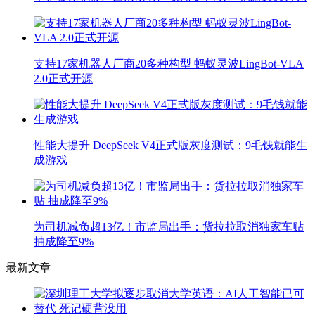
支持17家机器人厂商20多种构型 蚂蚁灵波LingBot-VLA
2.0正式开源
性能大提升 DeepSeek V4正式版灰度测试：9毛钱就能生
成游戏
为司机减负超13亿！市监局出手：货拉拉取消独家车贴
抽成降至9%
最新文章