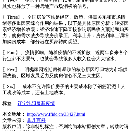
〖Two〗、显示全国新房降价12%，降价的幅度非常的大，这
其实也释放了一种房地产市场消极的信号。
〖Three〗、全国房价下跌是经济、政策、供需关系和市场情
绪等多重因素综合作用的结果，以下是具体原因分析：经济因
素经济增长放缓：经济增速下降直接影响居民收入预期和购买
力，购房需求减少导致房价承压。利率上升：房贷利率上调增
加购房成本，部分潜在买家转向观望。
〖Four〗、疫情影响。随着疫情的不断扩散，近两年多来各个
行业都不太景气，也就会导致很多人收入也会大大缩水。
〖Five〗、明樾家园近期房价暴跌的核心原因可归纳为市场供
需失衡、区域发展乏力及购房信心不足三大主因。
〖Six〗、成本不允许降价房子的主要成本除了钢筋混泥土人
工税收等成本，还有土地成本。
标签：
辽宁沈阳最新疫情
本文地址：
http://www.ffidc.cn/33427.html
文章来源：
非凡百科
版权声明：
除非特别标注，否则均为本站原创文章，转载时请