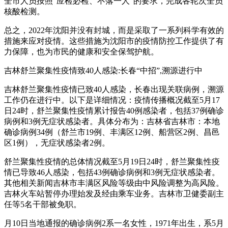
全市人员按照“应检必检、不落一人”的要求，完成各轮次全员
核酸检测。
总之，2022年沈阳并没有封城，而是采取了一系列科学有效的
措施来应对疫情。这些措施为沈阳市的疫情防控工作提供了有
力保障，也为市民的健康和安全保驾护航。
吉林舒兰聚集性疫情致40人感染:长春“中招”,溯源进行中
吉林舒兰聚集性疫情已致40人感染，长春出现关联病例，溯源
工作仍在进行中。以下是详细情况：疫情传播概况截至5月17
日24时，舒兰聚集性疫情累计报告40例感染者，包括37例确诊
病例和3例无症状感染者。具体分布为：吉林省吉林市：本地
确诊病例34例（舒兰市19例、丰满区12例、船营区2例、昌邑
区1例），无症状感染者2例。
舒兰聚集性疫情的总体情况截至5月19日24时，舒兰聚集性疫
情已导致46人感染，包括43例确诊病例和3例无症状感染者。
其他相关新闻吉林市丰满区风险等级由中风险调整为高风险。
吉林火车站暂停办理始发及经由乘车业务。吉林市卫健委副主
任等5名干部被免职。
月10日当地通报的确诊病例2系一名女性，1971年出生，系5月