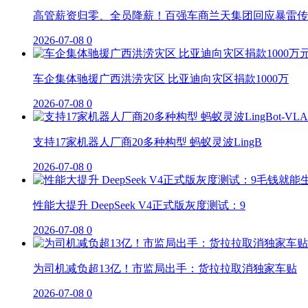
高管薪资归零、全员降薪！百强车商兰天集团回应暴雷传
2026-07-08
0
车企集体驰援广西洪涝灾区 比亚迪向灾区捐款1000万
2026-07-08
0
支持17家机器人厂商20多种构型 蚂蚁灵波LingB
2026-07-08
0
性能大提升 DeepSeek V4正式版灰度测试：9
2026-07-08
0
为司机减负超13亿！市监局出手：货拉拉取消独家车贴
2026-07-08
0