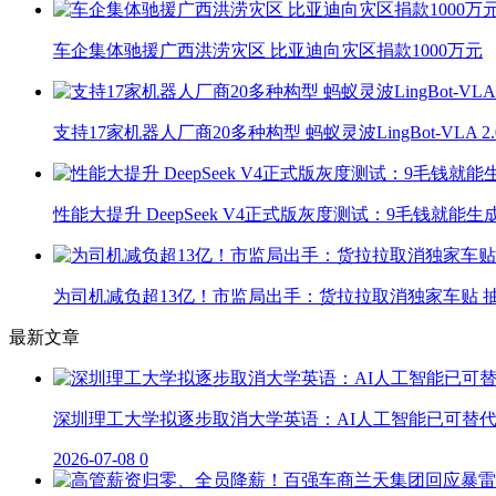
车企集体驰援广西洪涝灾区 比亚迪向灾区捐款1000万元
支持17家机器人厂商20多种构型 蚂蚁灵波LingBot-VLA 
性能大提升 DeepSeek V4正式版灰度测试：9毛钱就能生
为司机减负超13亿！市监局出手：货拉拉取消独家车贴 抽
最新文章
深圳理工大学拟逐步取消大学英语：AI人工智能已可替
2026-07-08
0