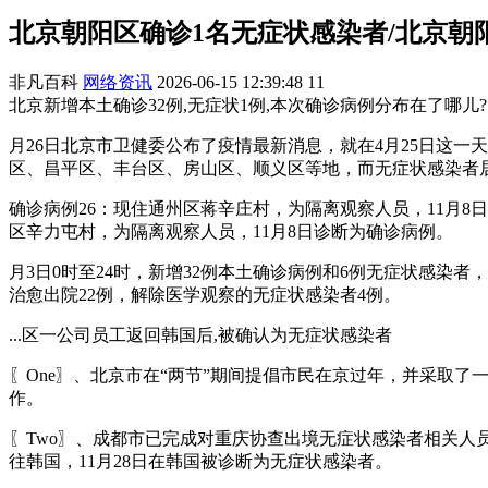
北京朝阳区确诊1名无症状感染者/北京朝
非凡百科
网络资讯
2026-06-15 12:39:48
11
北京新增本土确诊32例,无症状1例,本次确诊病例分布在了哪儿?
月26日北京市卫健委公布了疫情最新消息，就在4月25日这一
区、昌平区、丰台区、房山区、顺义区等地，而无症状感染者
确诊病例26：现住通州区蒋辛庄村，为隔离观察人员，11月8
区辛力屯村，为隔离观察人员，11月8日诊断为确诊病例。
月3日0时至24时，新增32例本土确诊病例和6例无症状感染
治愈出院22例，解除医学观察的无症状感染者4例。
...区一公司员工返回韩国后,被确认为无症状感染者
〖One〗、北京市在“两节”期间提倡市民在京过年，并采取
作。
〖Two〗、成都市已完成对重庆协查出境无症状感染者相关人
往韩国，11月28日在韩国被诊断为无症状感染者。