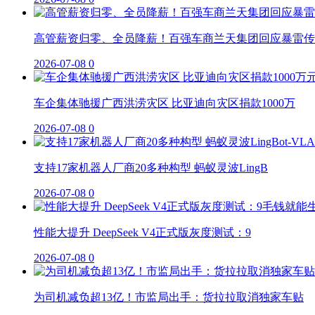
高管薪资归零、全员降薪！百强车商兰天集团回应暴雷传
2026-07-08
0
车企集体驰援广西洪涝灾区 比亚迪向灾区捐款1000万
2026-07-08
0
支持17家机器人厂商20多种构型 蚂蚁灵波LingB
2026-07-08
0
性能大提升 DeepSeek V4正式版灰度测试：9
2026-07-08
0
为司机减负超13亿！市监局出手：货拉拉取消独家车贴