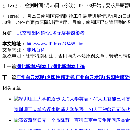
〖Two〗、检测时间4月25日（今晚）19：00开始，要求居
〖Three〗、月25日南和区疫情防控工作最新进展情况4月2
30例，均在市定点医院进行治疗。目前，南和区已对追踪到
标签：
北京朝阳区确诊1名无症状感染者
本文地址：
http://www.ffidc.cn/33458.html
文章来源：
非凡百科
版权声明：
除非特别标注，否则均为本站原创文章，转载时请
上一篇
湖北新增2例本土/湖北新增本土确
下一篇
广州白云发现1名阳性感染者/广州白云发现1名阳性感
相关文章
深圳理工大学拟逐步取消大学英语：AI人工智能已可替代