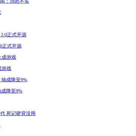
闻：消息不实
2.0正式开源
成游戏
成降至9%
代