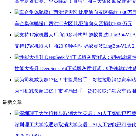
高管薪资归零、全员降薪！百强车商兰天集团回应暴雷传
车企集体驰援广西洪涝灾区 比亚迪向灾区捐款1000万元
支持17家机器人厂商20多种构型 蚂蚁灵波LingBot-VLA 
性能大提升 DeepSeek V4正式版灰度测试：9毛钱就能生
为司机减负超13亿！市监局出手：货拉拉取消独家车贴 抽
最新文章
深圳理工大学拟逐步取消大学英语：AI人工智能已可替
2026-07-08
0