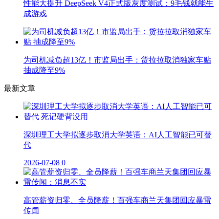
性能大提升 DeepSeek V4正式版灰度测试：9毛钱就能生
成游戏
为司机减负超13亿！市监局出手：货拉拉取消独家车贴
抽成降至9%
最新文章
深圳理工大学拟逐步取消大学英语：AI人工智能已可替
代
2026-07-08
0
高管薪资归零、全员降薪！百强车商兰天集团回应暴雷
传闻