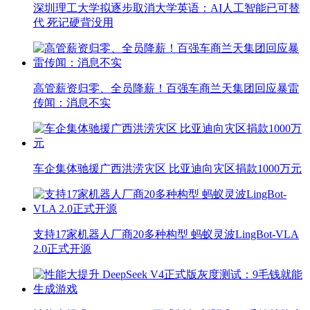
深圳理工大学拟逐步取消大学英语：AI人工智能已可替
代 死记硬背没用
高管薪资归零、全员降薪！百强车商兰天集团回应暴雷
传闻：消息不实
车企集体驰援广西洪涝灾区 比亚迪向灾区捐款1000万元
支持17家机器人厂商20多种构型 蚂蚁灵波LingBot-VLA
2.0正式开源