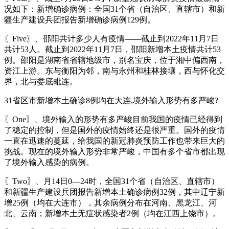
况如下：新增确诊病例：全国31个省（自治区、直辖市）和新
疆生产建设兵团报告新增确诊病例129例。
〖Five〗、邵阳共计多少人有疫情——截止到2022年11月7日
共计53人。截止到2022年11月7日，邵阳新增本土疫情共计53
例。邵阳是湖南省省辖地级市，别名宝庆，位于湘中偏西南，
资江上游。东与衡阳为邻，南与永州和桂林接壤，西与怀化交
界，北与娄底毗连。
31省区市新增本土确诊8例均在大连,境外输入形势有多严峻?
〖One〗、境外输入的形势有多严峻目前我国的疫情已经得到
了稳定的控制，但是国外的疫情始终还是很严重。国外的疫情
一直在迅速的蔓延，给我国的新冠肺炎预防工作也带来巨大的
挑战。现在的境外输入形势非常严峻，中国有多个省市都出现
了境外输入感染的病例。
〖Two〗、月14日0—24时，全国31个省（自治区、直辖市）
和新疆生产建设兵团报告新增本土确诊病例32例，其中辽宁新
增25例（均在大连市），其余病例分布在河南、黑龙江、河
北、云南；新增本土无症状感染者2例（均在江西上饶市）。