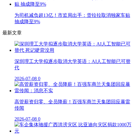
为司机减负超13亿！市监局出手：货拉拉取消独家车贴
抽成降至9%
最新文章
深圳理工大学拟逐步取消大学英语：AI人工智能已可替
代
2026-07-08
0
高管薪资归零、全员降薪！百强车商兰天集团回应暴雷
传闻
2026-07-08
0