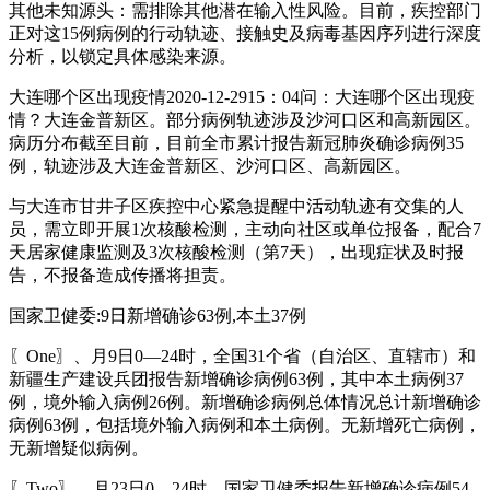
其他未知源头：需排除其他潜在输入性风险。目前，疾控部门
正对这15例病例的行动轨迹、接触史及病毒基因序列进行深度
分析，以锁定具体感染来源。
大连哪个区出现疫情2020-12-2915：04问：大连哪个区出现疫
情？大连金普新区。部分病例轨迹涉及沙河口区和高新园区。
病历分布截至目前，目前全市累计报告新冠肺炎确诊病例35
例，轨迹涉及大连金普新区、沙河口区、高新园区。
与大连市甘井子区疾控中心紧急提醒中活动轨迹有交集的人
员，需立即开展1次核酸检测，主动向社区或单位报备，配合7
天居家健康监测及3次核酸检测（第7天），出现症状及时报
告，不报备造成传播将担责。
国家卫健委:9日新增确诊63例,本土37例
〖One〗、月9日0—24时，全国31个省（自治区、直辖市）和
新疆生产建设兵团报告新增确诊病例63例，其中本土病例37
例，境外输入病例26例。新增确诊病例总体情况总计新增确诊
病例63例，包括境外输入病例和本土病例。无新增死亡病例，
无新增疑似病例。
〖Two〗、月23日0—24时，国家卫健委报告新增确诊病例54