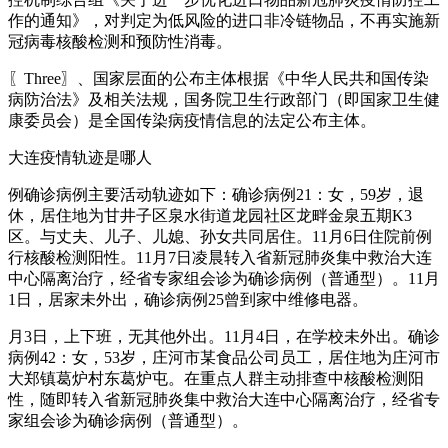
作的通知》，对判定为低风险的进口非冷链物品，不再实施新
冠病毒核酸检测和预防性消毒。
〖Three〗、国家层面的公布主体根据《中华人民共和国传染
病防治法》及相关法规，国务院卫生行政部门（即国家卫生健
康委员会）是全国传染病疫情信息的法定公布主体。
大连疫情轨迹是哪人
例确诊病例主要活动轨迹如下：确诊病例21：女，59岁，退
休，居住地为甘井子区泉水街道龙园社区龙畔金泉五期K3
区。与丈夫、儿子、儿媳、孙女共同居住。11月6日住院前例
行核酸检测阳性。11月7日凌晨转入省新冠肺炎集中救治大连
中心隔离治疗，经省专家组会诊为确诊病例（普通型）。11月
1日，居家未外出，确诊病例25曾到家中维修电器。
月3日，上下班，无其他外出。11月4日，在学校未外出。确诊
病例42：女，53岁，庄河市某食品公司员工，居住地为庄河市
大郑镇葛炉村东葛炉屯。在重点人群主动排查中核酸检测阳
性，随即转入省新冠肺炎集中救治大连中心隔离治疗，经省专
家组会诊为确诊病例（普通型）。