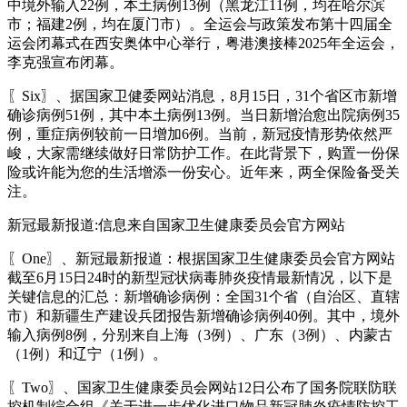
中境外输入22例，本土病例13例（黑龙江11例，均在哈尔滨
市；福建2例，均在厦门市）。全运会与政策发布第十四届全
运会闭幕式在西安奥体中心举行，粤港澳接棒2025年全运会，
李克强宣布闭幕。
〖Six〗、据国家卫健委网站消息，8月15日，31个省区市新增
确诊病例51例，其中本土病例13例。当日新增治愈出院病例35
例，重症病例较前一日增加6例。当前，新冠疫情形势依然严
峻，大家需继续做好日常防护工作。在此背景下，购置一份保
险或许能为您的生活增添一份安心。近年来，两全保险备受关
注。
新冠最新报道:信息来自国家卫生健康委员会官方网站
〖One〗、新冠最新报道：根据国家卫生健康委员会官方网站
截至6月15日24时的新型冠状病毒肺炎疫情最新情况，以下是
关键信息的汇总：新增确诊病例：全国31个省（自治区、直辖
市）和新疆生产建设兵团报告新增确诊病例40例。其中，境外
输入病例8例，分别来自上海（3例）、广东（3例）、内蒙古
（1例）和辽宁（1例）。
〖Two〗、国家卫生健康委员会网站12日公布了国务院联防联
控机制综合组《关于进一步优化进口物品新冠肺炎疫情防控工