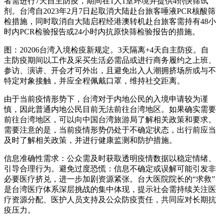
者需进行7天自主防疫，期间在1人1室环境并提供4剂快筛试
剂。台湾自2023年2月7日起取消大陆赴台旅客唾液PCR核酸筛
检措施，同时取消自大陆启程经港澳转机赴台旅客需持有48小
时内PCR检验报告或24小时内抗原快筛检验报告的措施。
图：20206台湾入境检疫新规定。3天隔离+4天自主防疫。自
主防疫期间以工作及采买生活必需品或进行商务履约之上班、
参访、演讲、开会才可外出，且避免出入人潮拥挤场所或与不
特定对象接触，并应全程佩戴口罩，维持社交距离。
由于当前疫情形势下，台湾对于内地公民的入境申请较为谨
慎，因此普通内地公民目前无法前往台湾地区。如果确实需要
前往台湾地区，可以向中国台湾旅游局了解相关政策和要求。
需要注意的是，当前疫情形势仍处于不确定状态，出行前应当
及时了解相关政策，并进行健康监测和防护措施。
信息准确性需求：公众需及时获取透明疫情数据以稳定情绪、
引导合理行为。避免过度恐慌：信息不确定或误解可能引发非
必要医疗挤兑，进一步加剧资源紧张。台大医院院长的“求救”
是台湾医疗体系深层挑战的集中体现，提示社会需持续关注医
疗资源分配、医护人员支持及公众防疫责任，共同应对长期抗
疫压力。