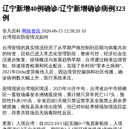
辽宁新增40例确诊/辽宁新增确诊病例323
例
非凡百科
网络资讯
2026-06-15 12:58:20
10
台湾现在防疫情况如何
台湾疫情的真实情况经历了从早期严格控制到后期与病毒共存
的转变，目前已进入常态化管理阶段，整体可控，经济社会生
活逐步恢复。疫情概况与发展趋势早期，台湾通过精准边境管
制、快速筛查检测和民众配合，实现了长时间“零本土病例”。
2021年Delta变异株传入后，因边境管控漏洞和社区传播，确
诊病例数大幅上升，医疗系统承压。
疫情现状台湾地区情况：2025年10月中旬，台湾省台中市梧栖
区一畜牧场爆发非洲猪瘟疫情，累计猪只异常死亡117头，预
防性扑杀195头，全省启动5天猪只禁运禁宰及全面禁止厨余养
猪措施；南投县虽未传出疫情，但已对80处养猪场加强追踪监
控，排查关联场后无病毒阳性反应。
更新）入境台湾：自2022/10/13起实施0+7免居家检疫，入境