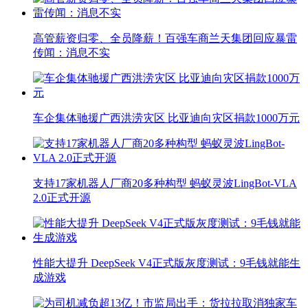
高管薪资归零、全员降薪！百强车商兰天集团回应暴雷
传闻：消息不实
车企集体驰援广西洪涝灾区 比亚迪向灾区捐款1000万元
支持17家机器人厂商20多种构型 蚂蚁灵波LingBot-VLA
2.0正式开源
性能大提升 DeepSeek V4正式版灰度测试：9毛钱就能生
成游戏