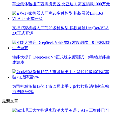
车企集体驰援广西洪涝灾区 比亚迪向灾区捐款1000万元
支持17家机器人厂商20多种构型 蚂蚁灵波LingBot-VLA
2.0正式开源
性能大提升 DeepSeek V4正式版灰度测试：9毛钱就能生
成游戏
为司机减负超13亿！市监局出手：货拉拉取消独家车贴
抽成降至9%
最新文章