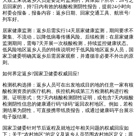
大致上来说返乡人员是要定时监测的，具体如下所示：28号之
后回家的，持7日内有效的核酸检测阴性报告，提前24小时向
村委会报备，报备内容：返乡日期、回家交通工具、航班号/
列车好。
居家健康监测：返乡后需实行14天居家健康监测，期间要求不
聚集、不流动，以降低病毒传播风险。后续检测：在居家健康
监测期间，需每7天开展一次核酸检测，持续监控健康状态。
低风险地区返乡人员的特殊说明对于低风险地区返乡人员，国
家卫健委明确其返乡后需居家观察，并遵循非必要不外出的原
则。
如何界定返乡?国家卫健委权威回应!
检测机构选择：返乡人员可在出发地或目的地的任意一家有核
酸检测资质的医疗机构、疾控机构或第三方检测机构进行检
测。证明形式：凭7天内核酸检测阴性证明，或包含7天内核酸
检测阴性信息的健康通行码“绿码”返回农村地区。例如，若检
测结果为阴性，可直接携带纸质报告，或通过健康码平台展示
电子版结果。
国家卫健委针对节后返程及就地过年相关问题的权威回应如
下：关于“农村地区”的定义及返乡人员范围农村地区定义：原