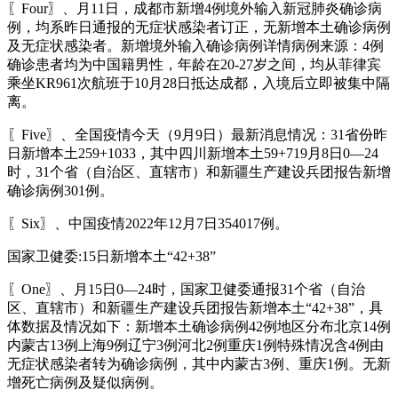
〖Four〗、月11日，成都市新增4例境外输入新冠肺炎确诊病
例，均系昨日通报的无症状感染者订正，无新增本土确诊病例
及无症状感染者。新增境外输入确诊病例详情病例来源：4例
确诊患者均为中国籍男性，年龄在20-27岁之间，均从菲律宾
乘坐KR961次航班于10月28日抵达成都，入境后立即被集中隔
离。
〖Five〗、全国疫情今天（9月9日）最新消息情况：31省份昨
日新增本土259+1033，其中四川新增本土59+719月8日0—24
时，31个省（自治区、直辖市）和新疆生产建设兵团报告新增
确诊病例301例。
〖Six〗、中国疫情2022年12月7日354017例。
国家卫健委:15日新增本土“42+38”
〖One〗、月15日0—24时，国家卫健委通报31个省（自治
区、直辖市）和新疆生产建设兵团报告新增本土“42+38”，具
体数据及情况如下：新增本土确诊病例42例地区分布北京14例
内蒙古13例上海9例辽宁3例河北2例重庆1例特殊情况含4例由
无症状感染者转为确诊病例，其中内蒙古3例、重庆1例。无新
增死亡病例及疑似病例。