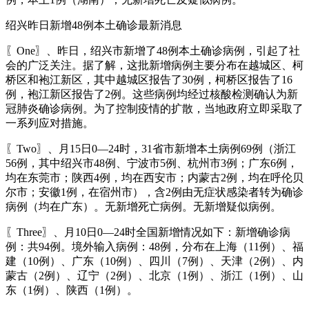
绍兴昨日新增48例本土确诊最新消息
〖One〗、昨日，绍兴市新增了48例本土确诊病例，引起了社
会的广泛关注。据了解，这批新增病例主要分布在越城区、柯
桥区和袍江新区，其中越城区报告了30例，柯桥区报告了16
例，袍江新区报告了2例。这些病例均经过核酸检测确认为新
冠肺炎确诊病例。为了控制疫情的扩散，当地政府立即采取了
一系列应对措施。
〖Two〗、月15日0—24时，31省市新增本土病例69例（浙江
56例，其中绍兴市48例、宁波市5例、杭州市3例；广东6例，
均在东莞市；陕西4例，均在西安市；内蒙古2例，均在呼伦贝
尔市；安徽1例，在宿州市），含2例由无症状感染者转为确诊
病例（均在广东）。无新增死亡病例。无新增疑似病例。
〖Three〗、月10日0—24时全国新增情况如下：新增确诊病
例：共94例。境外输入病例：48例，分布在上海（11例）、福
建（10例）、广东（10例）、四川（7例）、天津（2例）、内
蒙古（2例）、辽宁（2例）、北京（1例）、浙江（1例）、山
东（1例）、陕西（1例）。