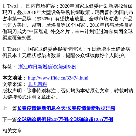
〖Two〗、国内市场扩容：2020年国家卫健委计划新增42台伽
玛刀，叠加2018年大型设备采购松绑政策，玛西普作为国内市
占率第一品牌（超50%）有望快速放量。全球市场渗透：产品
已进入美国、越南、摩洛哥等10个国家，2018年赠与摩洛哥的
伽玛刀成为“中国智造”外交名片，未来计划通过海尔集团全球
渠道覆盖50国。
〖Three〗、国家卫健委通报疫情情况：昨日新增本土确诊病
例及本土无症状感染者数量，提醒公众继续做好个人防护。
标签：
浙江昨日新增确诊病例38例
本文地址：
http://www.ffidc.cn/33474.html
文章来源：
非凡百科
版权声明：
除非特别标注，否则均为本站原创文章，转载时请
以链接形式注明文章出处。
上一篇
长春疫情最新消息今天/长春疫情最新数据消息
下一篇
全球确诊病例超547万例/全球确诊超1255万例
相关文章