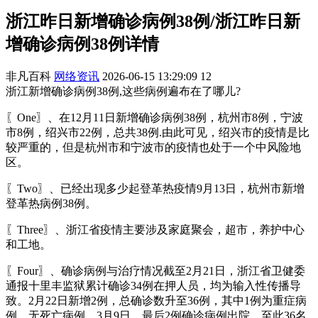
浙江昨日新增确诊病例38例/浙江昨日新
增确诊病例38例详情
非凡百科
网络资讯
2026-06-15 13:29:09
12
浙江新增确诊病例38例,这些病例遍布在了哪儿?
〖One〗、在12月11日新增确诊病例38例，杭州市8例，宁波
市8例，绍兴市22例，总共38例.由此可见，绍兴市的疫情是比
较严重的，但是杭州市和宁波市的疫情也处于一个中风险地
区。
〖Two〗、已经出现多少起登革热疫情9月13日，杭州市新增
登革热病例38例。
〖Three〗、浙江省疫情主要涉及家庭聚会，超市，养护中心
和工地。
〖Four〗、确诊病例与治疗情况截至2月21日，浙江省卫健委
通报十里丰监狱累计确诊34例在押人员，均为输入性传播导
致。2月22日新增2例，总确诊数升至36例，其中1例为重症病
例，无死亡病例。3月9日，最后2例确诊病例出院，至此36名