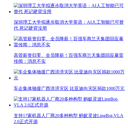
深圳理工大学拟逐步取消大学英语：AI人工智能已可替
代 死记硬背没用
高管薪资归零、全员降薪！百强车商兰天集团回应暴雷
传闻：消息不实
车企集体驰援广西洪涝灾区 比亚迪向灾区捐款1000万元
支持17家机器人厂商20多种构型 蚂蚁灵波LingBot-VLA
2.0正式开源