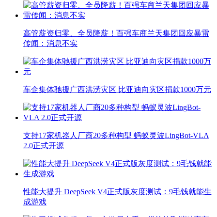
高管薪资归零、全员降薪！百强车商兰天集团回应暴雷
传闻：消息不实
车企集体驰援广西洪涝灾区 比亚迪向灾区捐款1000万元
支持17家机器人厂商20多种构型 蚂蚁灵波LingBot-VLA
2.0正式开源
性能大提升 DeepSeek V4正式版灰度测试：9毛钱就能生
成游戏