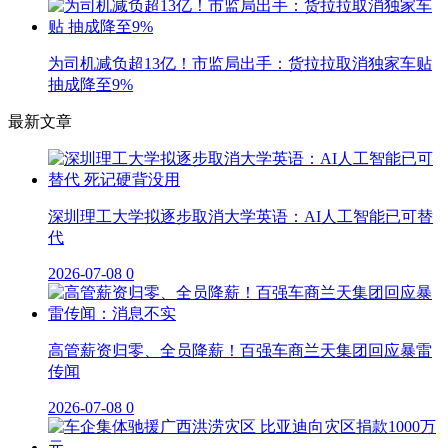
为司机减负超13亿！市监局出手：货拉拉取消独家车贴
抽成降至9%
最新文章
深圳理工大学拟逐步取消大学英语：AI人工智能已可替
代
2026-07-08
0
高管薪资归零、全员降薪！百强车商兰天集团回应暴雷
传闻
2026-07-08
0