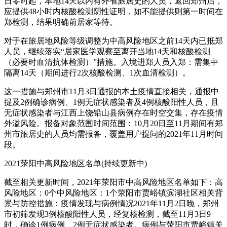
日零时起，本地14天以内有外省旅居史的人员，返回郑州后，
应提供48小时内核酸检测阴性证明，如不能提供则第一时间在
郑检测，结果明确前居家等待。
对于在旅居地风险等级调整为中高风险地区之前14天内已抵郑
人员，继续落实“居家医学观察至离开当地14天和核酸检测
（必要时血清抗体检测）”措施。入境进郑人员入郑：需集中
隔离14天（期间进行2次核酸检测、1次血清检测）。
这一措施与郑州市11月3日通报的本土疫情直接相关，通报中
提及2例确诊病例、1例无症状感染者及4例核酸阳性人员，且
无症状感染者与江西上饶铅山县病例存在时空交集，存在疫情
外溢风险。报备对象范围时间范围：10月20日至11月期间有郑
州市旅居史的人员均需报备，覆盖用户提问的2021年11月时间
段。
2021荥阳中高风险地区名单(持续更新中)
截至相关更新时间，2021年荥阳市中高风险地区名单如下：高
风险地区：0个中风险地区：1个荥阳市贾峪镇滨湖社区相关背
景与防控措施：疫情发现与病例情况2021年11月2日晚，郑州
市初筛发现3例核酸阳性人员，经复核检测，截至11月3日9
时，确诊1例病例、2例无症状感染者。病例与荥阳市贾峪镇关