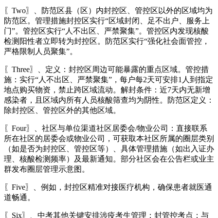
〖Two〗、防范区县（区）内封控区、管控区以外的区域均为
防范区。管理措施封控区实行“区域封闭、足不出户、服务上
门”。管控区实行“人不出区、严禁聚集”。管控区内发现核酸
检测阳性者立即转为封控区。防范区实行“强化社会面管控，
严格限制人员聚集”。
〖Three〗、定义：封控区周边可能暴露的重点区域。管控措
施：实行“人不出区、严禁聚集”，每户每2天可安排1人到指定
地点购买物资，禁止跨区域流动。解封条件：近7天内无新增
感染者，且区域内所有人员核酸筛查均为阴性。防范区定义：
除封控区、管控区外的其他区域。
〖Four〗、社区与单位渠道社区居委会/物业公司：直接联系
所在社区的居委会或物业公司，可获取本社区所属的圈层类别
（如是否为封控区、管控区等）、具体管理措施（如出入证办
理、核酸检测频率）及最新通知。部分社区会在公告栏或业主
群发布圈层管理示意图。
〖Five〗、例如，封控区精准对接医疗机构，确保患者就医通
道畅通。
〖Six〗、中考其他关键安排涉疫考生管理：封管控考点：与