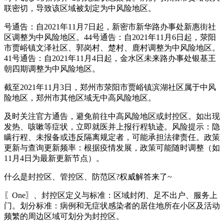
联密切，导致该区域被划定为中风险地区。
号通告：自2021年11月7日起，新密市新华路办事处新惠街社
区调整为中风险地区。44号通告：自2021年11月6日起，荥阳
市贾峪镇文泽社区、郭岗村、楚村、鹿村调整为中风险地区。
41号通告：自2021年11月4日起，金水区未来路办事处银基王
朝四期调整为中风险地区。
截至2021年11月3日，郑州市荥阳市贾峪镇滨湖社区属于中风
险地区，郑州市其他区域无中高风险地区。
及时关注官方通告，避免前往中高风险地区或封控区。如出现
发热、咳嗽等症状，立即就医并上报行程轨迹。风险提示：隐
瞒行程、未报备或违反隔离规定者，可能承担法律责任。政策
更新与查询更新频率：根据疫情发展，政策可能随时调整（如
11月4日为最新更新节点）。
什么是封控区、管控区、防范区?权威解答来了~
〖One〗、封控区定义与标准：区域封闭、足不出户、服务上
门。划分标准：病例和无症状感染者的居住地所在小区及活动
频繁的周边区域可划分为封控区。