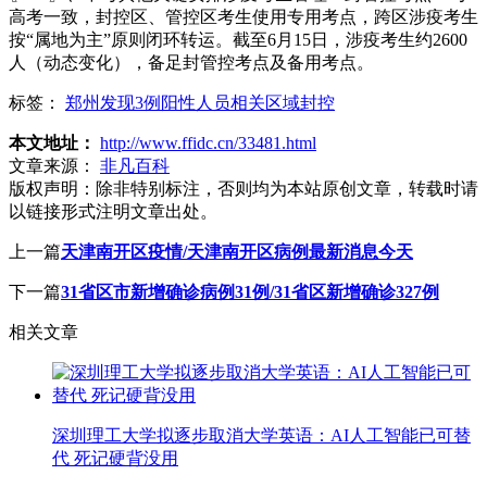
高考一致，封控区、管控区考生使用专用考点，跨区涉疫考生
按“属地为主”原则闭环转运。截至6月15日，涉疫考生约2600
人（动态变化），备足封管控考点及备用考点。
标签：
郑州发现3例阳性人员相关区域封控
本文地址：
http://www.ffidc.cn/33481.html
文章来源：
非凡百科
版权声明：
除非特别标注，否则均为本站原创文章，转载时请
以链接形式注明文章出处。
上一篇
天津南开区疫情/天津南开区病例最新消息今天
下一篇
31省区市新增确诊病例31例/31省区新增确诊327例
相关文章
深圳理工大学拟逐步取消大学英语：AI人工智能已可替
代 死记硬背没用