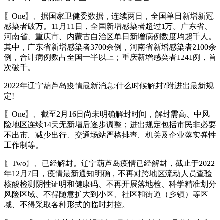
〖One〗、据国家卫健委数据，连续两日，全国单日新增新冠
感染者破万。11月11日，全国新增感染者超过1万。广东省、
河南省、重庆市、内蒙古自治区单日新增病例数度均超千人。
其中，广东省新增感染者3700余例，河南省新增感染者2100余
例，合计病例数占全国一半以上；重庆新增感染者1241例，首
次破千。
2022年辽宁葫芦岛疫情最新消息:什么时候解封?附进出最新规
定!
〖One〗、截至2月16日尚未明确解封时间，解封需高、中风
险地区连续14天无新增后逐步调整；进出规定包括市民非必要
不出市、减少出行、交通场站严格排查、机关及企业落实弹性
工作制等。
〖Two〗、已经解封。辽宁葫芦岛疫情已经解封，截止于2022
年12月7日，疫情最新通知明确，不再对跨地区流动人员查验
核酸检测阴性证明和健康码、不再开展落地检、科学精准划分
风险区域、不得随意扩大到小区、社区和街道（乡镇）等区
域、不得采取各种形式的临时封控。