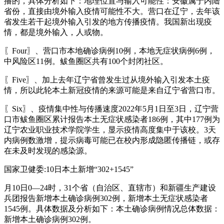
播的，具体分析如下：地理位置与输入可能性：安徽属于内陆
省份，直接由境外输入疫情可能性不大。营口在辽宁，去年该
省发生若干起境外输入引发的地方传播疫情。我国新出现疫
情，都是境外输入，人或物。
〖Four〗、营口市本地确诊病例10例，本地无症状病例6例，
中风险区11例。鲅鱼圈区共有100个封闭社区。
〖Five〗、加上去年辽宁省曾发生过从境外输入引发本土疫
情，所以此轮本土新冠疫情的来源可能是来自辽宁省营口市。
〖Six〗、疫情集中性与传播速度2022年5月1日至3日，辽宁营
口市鲅鱼圈区累计报告本土无症状感染者186例，其中177例为
辽宁农业职业技术学院学生，显示疫情高度集中于该校。3天
内病例数激增，提示病毒可能已在校内形成隐匿传播链，或存
在未及时发现的感染源。
国家卫健委:10日本土新增“302+1545”
月10日0—24时，31个省（自治区、直辖市）和新疆生产建设
兵团报告新增本土确诊病例302例，新增本土无症状感染者
1545例。具体数据及分析如下：本土确诊病例情况总体数据：
新增本土确诊病例302例。