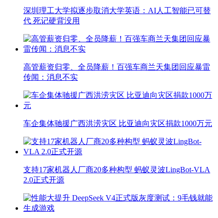
深圳理工大学拟逐步取消大学英语：AI人工智能已可替
代 死记硬背没用
高管薪资归零、全员降薪！百强车商兰天集团回应暴雷
传闻：消息不实
车企集体驰援广西洪涝灾区 比亚迪向灾区捐款1000万元
支持17家机器人厂商20多种构型 蚂蚁灵波LingBot-VLA
2.0正式开源