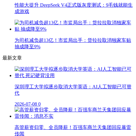
性能大提升 DeepSeek V4正式版灰度测试：9毛钱就能生
成游戏
为司机减负超13亿！市监局出手：货拉拉取消独家车贴
抽成降至9%
最新文章
深圳理工大学拟逐步取消大学英语：AI人工智能已可替
代
2026-07-08
0
高管薪资归零、全员降薪！百强车商兰天集团回应暴雷
传闻