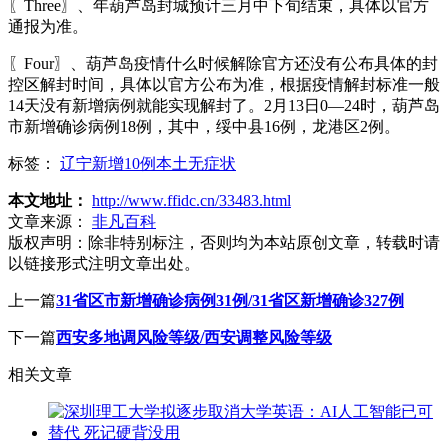
〖Three〗、年葫芦岛封城预计三月中下旬结束，具体以官方
通报为准。
〖Four〗、葫芦岛疫情什么时候解除官方还没有公布具体的封
控区解封时间，具体以官方公布为准，根据疫情解封标准一般
14天没有新增病例就能实现解封了。2月13日0—24时，葫芦岛
市新增确诊病例18例，其中，绥中县16例，龙港区2例。
标签：
辽宁新增10例本土无症状
本文地址：
http://www.ffidc.cn/33483.html
文章来源：
非凡百科
版权声明：
除非特别标注，否则均为本站原创文章，转载时请
以链接形式注明文章出处。
上一篇
31省区市新增确诊病例31例/31省区新增确诊327例
下一篇
西安多地调风险等级/西安调整风险等级
相关文章