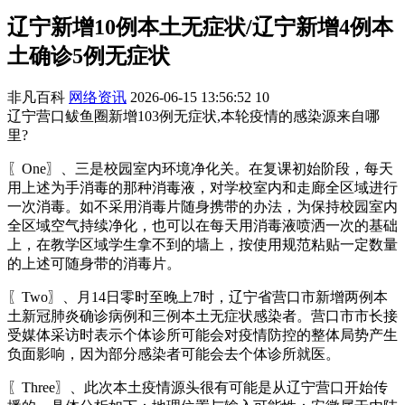
辽宁新增10例本土无症状/辽宁新增4例本
土确诊5例无症状
非凡百科
网络资讯
2026-06-15 13:56:52
10
辽宁营口鲅鱼圈新增103例无症状,本轮疫情的感染源来自哪
里?
〖One〗、三是校园室内环境净化关。在复课初始阶段，每天
用上述为手消毒的那种消毒液，对学校室内和走廊全区域进行
一次消毒。如不采用消毒片随身携带的办法，为保持校园室内
全区域空气持续净化，也可以在每天用消毒液喷洒一次的基础
上，在教学区域学生拿不到的墙上，按使用规范粘贴一定数量
的上述可随身带的消毒片。
〖Two〗、月14日零时至晚上7时，辽宁省营口市新增两例本
土新冠肺炎确诊病例和三例本土无症状感染者。营口市市长接
受媒体采访时表示个体诊所可能会对疫情防控的整体局势产生
负面影响，因为部分感染者可能会去个体诊所就医。
〖Three〗、此次本土疫情源头很有可能是从辽宁营口开始传