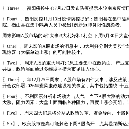
〖Three〗、衡阳疾控中心7月27日发布防疫提示本轮南京疫
〖Four〗、衡阳疾控11月13日疫情防控提醒：衡阳县在集
院。衡山县在集中隔离人员中检出1例新冠肺炎阳性感染者。
周末影响A股市场的4件大事:3大利好和1利空!下周5月30日大盘会
〖One〗、周末影响A股市场的消息中，3大利好分别为美股
现惊喜（大幅单边上涨）的可能性较小。
〖Two〗、周末A股的重大利好消息主要集中在政策面、产业
共振，政策层面通过多维度举措为市场注入信心。
〖Three〗、年12月25日周末，A股市场有四件大事，涉
开会议部署2026年党风廉政建设相关事宜，其中包括围绕“十
〖Four〗、不利因素分析市场动力与人气：当下A股大涨的
大涨。阻力因素：大盘上面面临各种阻力，再度上涨会受阻。
〖Five〗、周末四大消息将分别从政策改革、资金导向、个
〖Six〗、欧美股市走高可能刺激下周A股高开，尤其是纳斯