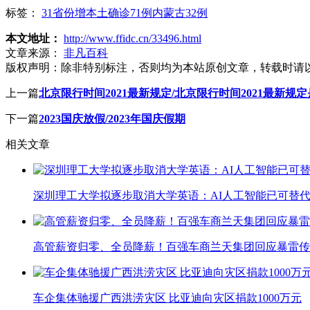
标签：
31省份增本土确诊71例内蒙古32例
本文地址：
http://www.ffidc.cn/33496.html
文章来源：
非凡百科
版权声明：
除非特别标注，否则均为本站原创文章，转载时请
上一篇
北京限行时间2021最新规定/北京限行时间2021最新规
下一篇
2023国庆放假/2023年国庆假期
相关文章
深圳理工大学拟逐步取消大学英语：AI人工智能已可替代
高管薪资归零、全员降薪！百强车商兰天集团回应暴雷传
车企集体驰援广西洪涝灾区 比亚迪向灾区捐款1000万元