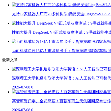
支持17家机器人厂商20多种构型 蚂蚁灵波LingBot-VLA 
性能大提升 DeepSeek V4正式版灰度测试：9毛钱就能生
为司机减负超13亿！市监局出手：货拉拉取消独家车贴 抽
最新文章
深圳理工大学拟逐步取消大学英语：AI人工智能已可替
2026-07-08
0
高管薪资归零、全员降薪！百强车商兰天集团回应暴雷传
2026-07-08
0