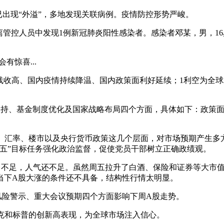
情已出现“外溢”，多地发现关联病例。疫情防控形势严峻。
中隔离管控人员中发现1例新冠肺炎阳性感染者。感染者邓某，男，
有惊喜...
全线收高、国内疫情持续降温、国内政策面利好延续；1利空为全球
支持、基金制度优化及国家战略布局四个方面，具体如下：政策
及政策、汇率、楼市以及央行货币政策这几个层面，对市场预期产生多
五五”目标任务强化政治监督，促使党员干部树立正确政绩观。
动力不足，人气还不足。虽然周五拉升了白酒、保险和证券等大市
当下A股大涨的条件还不具备，结构性行情太明显。
股风险警示、重大会议预期四个方面影响下周A股走势。
达克和标普的创新高表现，为全球市场注入信心。