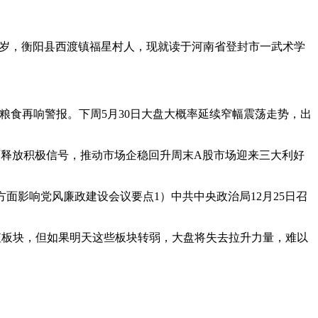
16岁，衡阳县西渡镇福星村人，现就读于河南省登封市一武术学
粮食再响警报。下周5月30日大盘大概率延续窄幅震荡走势，出
面释放积极信号，推动市场企稳回升周末A股市场迎来三大利好
方面影响党风廉政建设会议要点1）中共中央政治局12月25日召
值板块，但如果明天这些板块转弱，大盘将失去拉升力量，难以