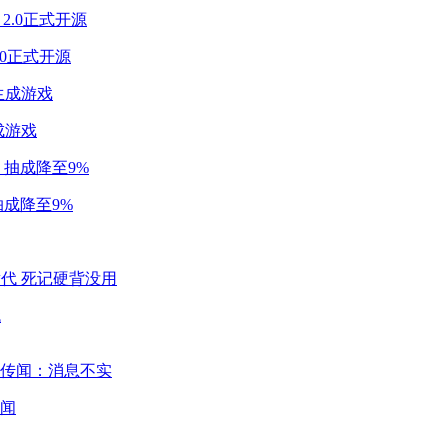
2.0正式开源
成游戏
成降至9%
代
闻