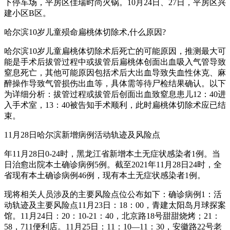
下停车场，平房区佳瑞时尚火锅。10月24日、27日，平房区兴
建小区B区。
哈尔滨10岁儿童殒命扁桃体切除术,什么原因?
哈尔滨10岁儿童扁桃体切除术后死亡的可能原因，推测最大可
能是手术后拔管过程中或拔管后扁桃体创面出血吸入气管导致
窒息死亡，其他可能原因包括术后大出血导致失血性休克、麻
醉操作导致气管损伤出血等，具体需等待尸检结果确认。以下
为详细分析：拔管过程或拔管后创面出血致窒息患儿12：40进
入手术室，13：40被告知手术顺利，此时扁桃体切除术应已结
束。
11月28日哈尔滨新增病例活动轨迹及风险点
年11月28日0-24时，黑龙江省新增本土无症状感染者1例。当
日治愈出院本土确诊病例5例。截至2021年11月28日24时，全
省现有本土确诊病例46例，现有本土无症状感染者1例。
现将相关人员涉及的主要风险点位公布如下：确诊病例1：活
动轨迹及主要风险点11月23日：18：00，青建太阳岛月球探案
馆。11月24日：20：10-21：40，北京路18号甜甜烧烤；21：
58，711便利店。11月25日：11：10—11：30，安徽路22号老