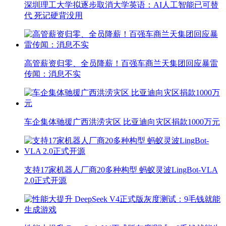
深圳理工大学拟逐步取消大学英语：AI人工智能已可替
代 死记硬背没用
高管薪资归零、全员降薪！百强车商兰天集团回应暴雷
传闻：消息不实
车企集体驰援广西洪涝灾区 比亚迪向灾区捐款1000万元
支持17家机器人厂商20多种构型 蚂蚁灵波LingBot-VLA
2.0正式开源