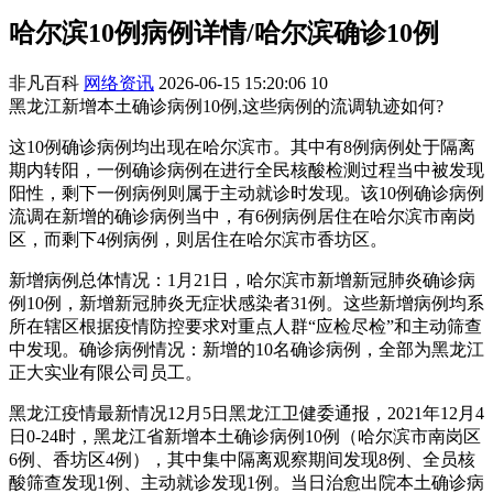
哈尔滨10例病例详情/哈尔滨确诊10例
非凡百科
网络资讯
2026-06-15 15:20:06
10
黑龙江新增本土确诊病例10例,这些病例的流调轨迹如何?
这10例确诊病例均出现在哈尔滨市。其中有8例病例处于隔离
期内转阳，一例确诊病例在进行全民核酸检测过程当中被发现
阳性，剩下一例病例则属于主动就诊时发现。该10例确诊病例
流调在新增的确诊病例当中，有6例病例居住在哈尔滨市南岗
区，而剩下4例病例，则居住在哈尔滨市香坊区。
新增病例总体情况：1月21日，哈尔滨市新增新冠肺炎确诊病
例10例，新增新冠肺炎无症状感染者31例。这些新增病例均系
所在辖区根据疫情防控要求对重点人群“应检尽检”和主动筛查
中发现。确诊病例情况：新增的10名确诊病例，全部为黑龙江
正大实业有限公司员工。
黑龙江疫情最新情况12月5日黑龙江卫健委通报，2021年12月4
日0-24时，黑龙江省新增本土确诊病例10例（哈尔滨市南岗区
6例、香坊区4例），其中集中隔离观察期间发现8例、全员核
酸筛查发现1例、主动就诊发现1例。当日治愈出院本土确诊病