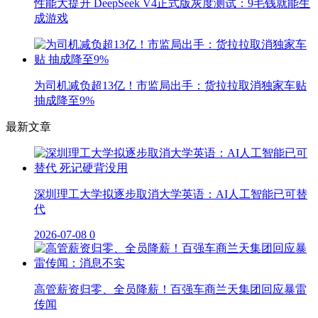
性能大提升 DeepSeek V4正式版灰度测试：9毛钱就能生
成游戏
为司机减负超13亿！市监局出手：货拉拉取消独家车贴
抽成降至9%
最新文章
深圳理工大学拟逐步取消大学英语：AI人工智能已可替
代
2026-07-08
0
高管薪资归零、全员降薪！百强车商兰天集团回应暴雷
传闻